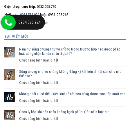
Điện thoại trực tiếp:
0932.095.770
Hotline:
0934.586.924
hoặc 0924. 298.268
0934.586.924
Email:
maitt.lssg@gmail.com
BÀI VIẾT MỚI
Nam nữ sống chung như vợ chồng trong trường hợp nào được pháp
30
luật công nhận là hôn nhân thực tế?
Th7
ở
Chức năng bình luận bị tắt
Nam
Sống chung như vợ chồng không đăng ký kết hôn thì tài sản chia như
nữ
29
thế nào?
Th7
sống
ở
Chức năng bình luận bị tắt
chung
Sống
như
Không phải ai có điều kiện kinh tế tốt hơn cũng được trực tiếp nuôi con
chung
vợ
28
Th7
như
ở
Chức năng bình luận bị tắt
chồng
vợ
Không
trong
chồng
Chọn ly hôn khi hôn nhân không hạnh phúc: Góc nhìn luật sư
phải
trường
27
Th7
không
ai
hợp
ở
Chức năng bình luận bị tắt
đăng
có
nào
Chọn
ký
điều
được
ly