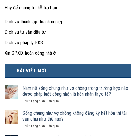
Hãy để chúng tôi hỗ trợ bạn
Dịch vụ thành lập doanh nghiệp
Dịch vu tư vấn đầu tư
Dịch vụ pháp lý BĐS
Xin GPXD, hoàn công nhà ở
BÀI VIẾT MỚI
Nam nữ sống chung như vợ chồng trong trường hợp nào
được pháp luật công nhận là hôn nhân thực tế?
ở
Chức năng bình luận bị tắt
Nam
nữ
Sống chung như vợ chồng không đăng ký kết hôn thì tài
sống
sản chia như thế nào?
chung
ở
Chức năng bình luận bị tắt
như
Sống
vợ