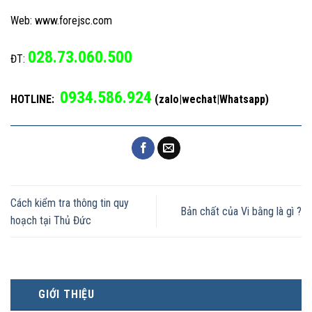
Web: www.forejsc.com
028.73.060.500
ĐT:
0934.586.924
HOTLINE:
(zalo|wechat|Whatsapp)
Cách kiểm tra thông tin quy
Bản chất của Vi bằng là gì ?
hoạch tại Thủ Đức
GIỚI THIỆU