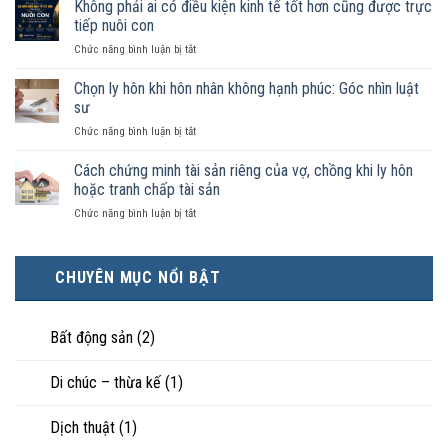
chung
Không phải ai có điều kiện kinh tế tốt hơn cũng được trực
chồng
như
trong
tiếp nuôi con
vợ
trường
ở
Chức năng bình luận bị tắt
chồng
hợp
Không
không
nào
phải
Chọn ly hôn khi hôn nhân không hạnh phúc: Góc nhìn luật
đăng
được
ai
ký
sư
pháp
có
kết
luật
ở
Chức năng bình luận bị tắt
điều
hôn
công
Chọn
kiện
thì
nhận
ly
Cách chứng minh tài sản riêng của vợ, chồng khi ly hôn
kinh
tài
là
hôn
tế
hoặc tranh chấp tài sản
sản
hôn
khi
tốt
chia
nhân
ở
Chức năng bình luận bị tắt
hôn
hơn
như
thực
Cách
nhân
cũng
thế
tế?
chứng
không
được
nào?
minh
hạnh
trực
CHUYÊN MỤC NỔI BẬT
tài
phúc:
tiếp
sản
Góc
nuôi
riêng
nhìn
con
của
Bất động sản
(2)
luật
vợ,
sư
chồng
Di chúc – thừa kế
(1)
khi
ly
hôn
Dịch thuật
(1)
hoặc