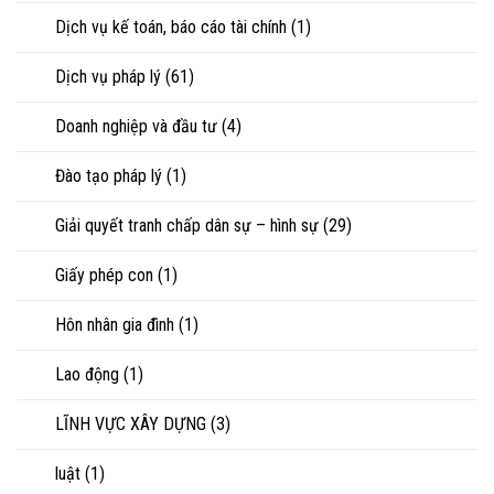
tranh
chấp
Dịch vụ kế toán, báo cáo tài chính
(1)
tài
sản
Dịch vụ pháp lý
(61)
Doanh nghiệp và đầu tư
(4)
Đào tạo pháp lý
(1)
Giải quyết tranh chấp dân sự – hình sự
(29)
Giấy phép con
(1)
Hôn nhân gia đình
(1)
Lao động
(1)
LĨNH VỰC XÂY DỰNG
(3)
luật
(1)