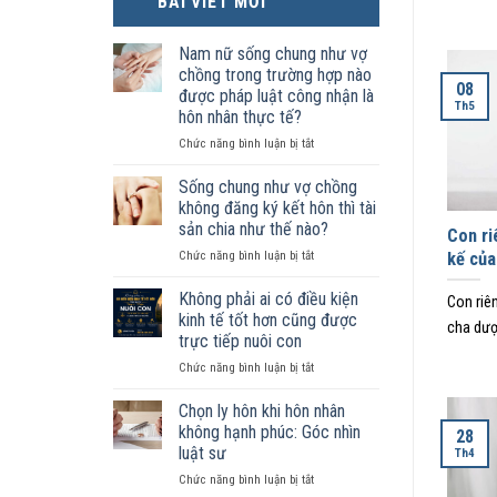
BÀI VIẾT MỚI
Nam nữ sống chung như vợ
chồng trong trường hợp nào
08
được pháp luật công nhận là
Th5
hôn nhân thực tế?
ở
Chức năng bình luận bị tắt
Nam
nữ
Sống chung như vợ chồng
sống
không đăng ký kết hôn thì tài
chung
sản chia như thế nào?
Con ri
như
ở
Chức năng bình luận bị tắt
vợ
kế của
Sống
chồng
chung
trong
Không phải ai có điều kiện
Con riê
như
trường
kinh tế tốt hơn cũng được
cha dượ
vợ
hợp
trực tiếp nuôi con
chồng
nào
ở
Chức năng bình luận bị tắt
không
được
Không
đăng
pháp
phải
ký
luật
Chọn ly hôn khi hôn nhân
ai
kết
công
không hạnh phúc: Góc nhìn
28
có
hôn
nhận
luật sư
Th4
điều
thì
là
ở
Chức năng bình luận bị tắt
kiện
tài
hôn