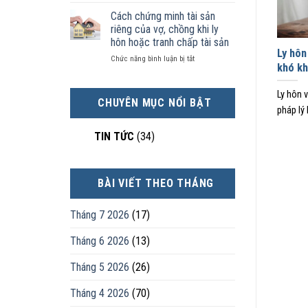
Chọn
kinh
sản
nhân
ly
tế
chia
Cách chứng minh tài sản
thực
hôn
tốt
như
tế?
riêng của vợ, chồng khi ly
khi
hơn
thế
hôn hoặc tranh chấp tài sản
hôn
cũng
nào?
Ly hôn
ở
Chức năng bình luận bị tắt
nhân
được
khó kh
Cách
không
trực
chứng
hạnh
tiếp
Ly hôn 
minh
phúc:
nuôi
CHUYÊN MỤC NỔI BẬT
tài
Góc
con
pháp lý 
sản
nhìn
riêng
luật
TIN TỨC
(34)
của
sư
vợ,
chồng
khi
BÀI VIẾT THEO THÁNG
ly
hôn
hoặc
Tháng 7 2026
(17)
tranh
chấp
Tháng 6 2026
(13)
tài
sản
Tháng 5 2026
(26)
Tháng 4 2026
(70)