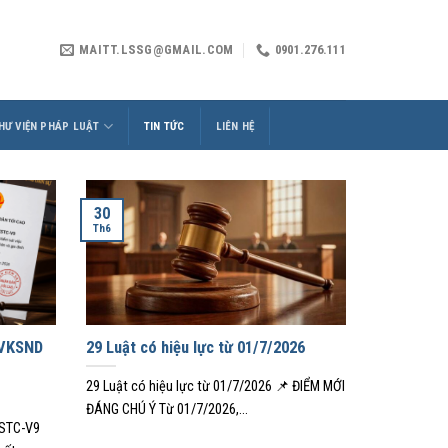
MAITT.LSSG@GMAIL.COM
0901.276.111
HƯ VIỆN PHÁP LUẬT
TIN TỨC
LIÊN HỆ
30
Th6
 VKSND
29 Luật có hiệu lực từ 01/7/2026
29 Luật có hiệu lực từ 01/7/2026 📌 ĐIỂM MỚI
ĐÁNG CHÚ Ý Từ 01/7/2026,...
KSTC-V9