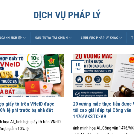
DỊCH VỤ PHÁP LÝ
 DOANH NGHIỆP
ĐẦU TƯ VÀ TÀI CHÍNH
LĨNH VỰC PHÁP LÝ KHÁC
T
10
Th7
ợp giấy tờ trên VNeID được
20 vướng mắc thực tiễn được
0% lệ phí trước bạ nhà đất
tối cao giải đáp tại Công văn
1476/VKSTC-V9
h họa AI_tích hợp giấy tờ trên VNeID
ảnh minh họa AI_Công văn 1476/V
được giảm 10% lệ...