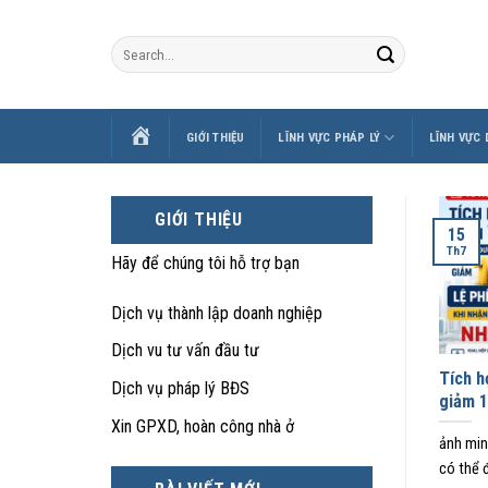
Skip
to
content
TRANG
GIỚI THIỆU
LĨNH VỰC PHÁP LÝ
LĨNH VỰC
CHỦ
GIỚI THIỆU
15
Th7
Hãy để chúng tôi hỗ trợ bạn
Dịch vụ thành lập doanh nghiệp
Dịch vu tư vấn đầu tư
Tích h
Dịch vụ pháp lý BĐS
giảm 1
Xin GPXD, hoàn công nhà ở
ảnh min
có thể 