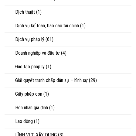
ly
hôn
Dịch thuật
(1)
hoặc
tranh
chấp
Dịch vụ kế toán, báo cáo tài chính
(1)
tài
sản
Dịch vụ pháp lý
(61)
Doanh nghiệp và đầu tư
(4)
Đào tạo pháp lý
(1)
Giải quyết tranh chấp dân sự – hình sự
(29)
Giấy phép con
(1)
Hôn nhân gia đình
(1)
Lao động
(1)
LĨNH VỰC XÂY DỰNG
(3)