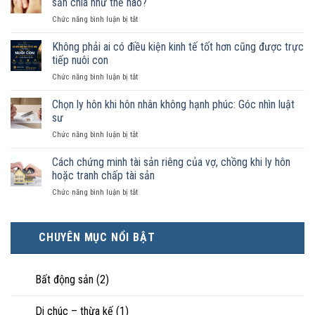
sản chia như thế nào?
chung
ở
Chức năng bình luận bị tắt
như
Sống
vợ
chung
Không phải ai có điều kiện kinh tế tốt hơn cũng được trực
chồng
như
trong
tiếp nuôi con
vợ
trường
ở
Chức năng bình luận bị tắt
chồng
hợp
Không
không
nào
phải
Chọn ly hôn khi hôn nhân không hạnh phúc: Góc nhìn luật
đăng
được
ai
ký
sư
pháp
có
kết
luật
ở
Chức năng bình luận bị tắt
điều
hôn
công
Chọn
kiện
thì
nhận
ly
Cách chứng minh tài sản riêng của vợ, chồng khi ly hôn
kinh
tài
là
hôn
tế
hoặc tranh chấp tài sản
sản
hôn
khi
tốt
chia
nhân
ở
Chức năng bình luận bị tắt
hôn
hơn
như
thực
Cách
nhân
cũng
thế
tế?
chứng
không
được
nào?
minh
hạnh
trực
CHUYÊN MỤC NỔI BẬT
tài
phúc:
tiếp
sản
Góc
nuôi
riêng
nhìn
con
của
Bất động sản
(2)
luật
vợ,
sư
chồng
Di chúc – thừa kế
(1)
khi