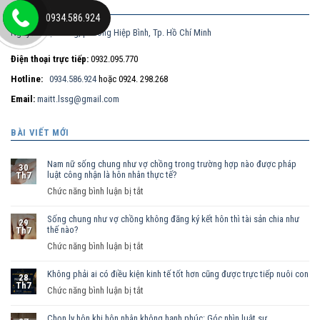
ĐỊA CHỈ
0934.586.924
Nguyễn Thị Nhung, phường Hiệp Bình, Tp. Hồ Chí Minh
Điện thoại trực tiếp:
0932.095.770
Hotline:
0934.586.924
hoặc 0924. 298.268
Email:
maitt.lssg@gmail.com
BÀI VIẾT MỚI
Nam nữ sống chung như vợ chồng trong trường hợp nào được pháp
30
luật công nhận là hôn nhân thực tế?
Th7
ở
Chức năng bình luận bị tắt
Nam
Sống chung như vợ chồng không đăng ký kết hôn thì tài sản chia như
nữ
29
thế nào?
Th7
sống
ở
Chức năng bình luận bị tắt
chung
Sống
như
Không phải ai có điều kiện kinh tế tốt hơn cũng được trực tiếp nuôi con
chung
vợ
28
Th7
như
ở
Chức năng bình luận bị tắt
chồng
vợ
Không
trong
chồng
Chọn ly hôn khi hôn nhân không hạnh phúc: Góc nhìn luật sư
phải
trường