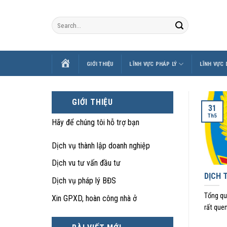
Skip
to
content
TRANG
GIỚI THIỆU
LĨNH VỰC PHÁP LÝ
LĨNH VỰC
CHỦ
GIỚI THIỆU
31
Th5
Hãy để chúng tôi hỗ trợ bạn
Dịch vụ thành lập doanh nghiệp
Dịch vu tư vấn đầu tư
DỊCH 
Dịch vụ pháp lý BĐS
Tổng qu
Xin GPXD, hoàn công nhà ở
rất quen