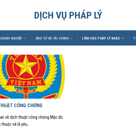
DỊCH VỤ PHÁP LÝ
 DOANH NGHIỆP
ĐẦU TƯ VÀ TÀI CHÍNH
LĨNH VỰC PHÁP LÝ KHÁC
T
THUẬT CÔNG CHỨNG
an về dịch thuật công chứng Mặc dù
 thuộc và là yêu...