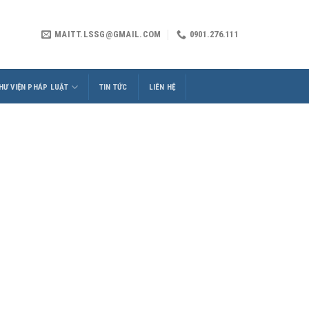
MAITT.LSSG@GMAIL.COM
0901.276.111
HƯ VIỆN PHÁP LUẬT
TIN TỨC
LIÊN HỆ