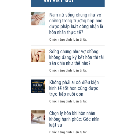
BÀI VIẾT MỚI
Nam nữ sống chung như vợ
chồng trong trường hợp nào
được pháp luật công nhận là
hôn nhân thực tế?
ở
Chức năng bình luận bị tắt
Nam
nữ
Sống chung như vợ chồng
sống
không đăng ký kết hôn thì tài
chung
sản chia như thế nào?
như
ở
Chức năng bình luận bị tắt
vợ
Sống
chồng
chung
trong
Không phải ai có điều kiện
như
trường
kinh tế tốt hơn cũng được
vợ
hợp
trực tiếp nuôi con
chồng
nào
ở
Chức năng bình luận bị tắt
không
được
Không
đăng
pháp
phải
ký
luật
Chọn ly hôn khi hôn nhân
ai
kết
công
không hạnh phúc: Góc nhìn
có
hôn
nhận
luật sư
điều
thì
là
ở
Chức năng bình luận bị tắt
kiện
tài
hôn