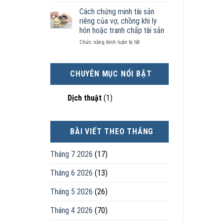
Chọn
kinh
sản
nhân
ly
tế
chia
Cách chứng minh tài sản
thực
hôn
tốt
như
tế?
riêng của vợ, chồng khi ly
khi
hơn
thế
hôn hoặc tranh chấp tài sản
hôn
cũng
nào?
ở
Chức năng bình luận bị tắt
nhân
được
Cách
không
trực
chứng
hạnh
tiếp
minh
phúc:
nuôi
CHUYÊN MỤC NỔI BẬT
tài
Góc
con
sản
nhìn
riêng
luật
Dịch thuật
(1)
của
sư
vợ,
chồng
khi
BÀI VIẾT THEO THÁNG
ly
hôn
hoặc
Tháng 7 2026
(17)
tranh
chấp
Tháng 6 2026
(13)
tài
sản
Tháng 5 2026
(26)
Tháng 4 2026
(70)