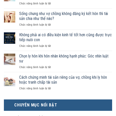
ở
Chức năng bình luận bị tắt
Nam
nữ
Sống chung như vợ chồng không đăng ký kết hôn thì tài
sống
sản chia như thế nào?
chung
ở
Chức năng bình luận bị tắt
như
Sống
vợ
chung
Không phải ai có điều kiện kinh tế tốt hơn cũng được trực
chồng
như
trong
tiếp nuôi con
vợ
trường
ở
Chức năng bình luận bị tắt
chồng
hợp
Không
không
nào
phải
Chọn ly hôn khi hôn nhân không hạnh phúc: Góc nhìn luật
đăng
được
ai
ký
sư
pháp
có
kết
luật
ở
Chức năng bình luận bị tắt
điều
hôn
công
Chọn
kiện
thì
nhận
ly
Cách chứng minh tài sản riêng của vợ, chồng khi ly hôn
kinh
tài
là
hôn
tế
hoặc tranh chấp tài sản
sản
hôn
khi
tốt
chia
nhân
ở
Chức năng bình luận bị tắt
hôn
hơn
như
thực
Cách
nhân
cũng
thế
tế?
chứng
không
được
nào?
minh
hạnh
trực
CHUYÊN MỤC NỔI BẬT
tài
phúc:
tiếp
sản
Góc
nuôi
riêng
nhìn