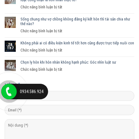
Th7
ở
Chức năng bình luận bị tắt
Nam
Sống chung như vợ chồng không đăng ký kết hôn thì tài sản chia như
nữ
29
thế nào?
Th7
sống
ở
Chức năng bình luận bị tắt
chung
Sống
như
Không phải ai có điều kiện kinh tế tốt hơn cũng được trực tiếp nuôi con
chung
vợ
28
Th7
như
ở
Chức năng bình luận bị tắt
chồng
vợ
Không
trong
chồng
Chọn ly hôn khi hôn nhân không hạnh phúc: Góc nhìn luật sư
phải
trường
27
Th7
không
ai
hợp
ở
Chức năng bình luận bị tắt
đăng
có
nào
Chọn
ký
điều
được
ly
LIÊN HỆ
kết
kiện
pháp
hôn
0934.586.924
hôn
kinh
luật
khi
thì
tế
công
hôn
tài
tốt
nhận
nhân
sản
hơn
là
không
chia
cũng
hôn
hạnh
như
được
nhân
phúc:
thế
trực
thực
Góc
nào?
tiếp
tế?
nhìn