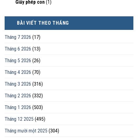
con
Giấy phép con
(1)
của
luật
vợ,
sư
chồng
khi
BÀI VIẾT THEO THÁNG
ly
hôn
hoặc
Tháng 7 2026
(17)
tranh
chấp
Tháng 6 2026
(13)
tài
sản
Tháng 5 2026
(26)
Tháng 4 2026
(70)
Tháng 3 2026
(316)
Tháng 2 2026
(332)
Tháng 1 2026
(503)
Tháng 12 2025
(495)
Tháng mười một 2025
(304)