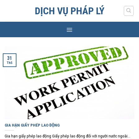
Skip
DỊCH VỤ PHÁP LÝ
to
content
31
Th5
GIA HẠN GIẤY PHÉP LAO ĐỘNG
Gia hạn giấy phép lao động Giấy phép lao động đối với người nước ngoài...