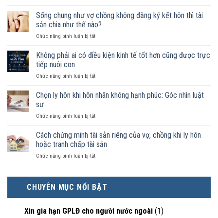
Nam
nữ
Sống chung như vợ chồng không đăng ký kết hôn thì tài
sống
sản chia như thế nào?
chung
ở
Chức năng bình luận bị tắt
như
Sống
vợ
chung
Không phải ai có điều kiện kinh tế tốt hơn cũng được trực
chồng
như
trong
tiếp nuôi con
vợ
trường
ở
Chức năng bình luận bị tắt
chồng
hợp
Không
không
nào
phải
Chọn ly hôn khi hôn nhân không hạnh phúc: Góc nhìn luật
đăng
được
ai
ký
sư
pháp
có
kết
luật
ở
Chức năng bình luận bị tắt
điều
hôn
công
Chọn
kiện
thì
nhận
ly
Cách chứng minh tài sản riêng của vợ, chồng khi ly hôn
kinh
tài
là
hôn
tế
hoặc tranh chấp tài sản
sản
hôn
khi
tốt
chia
nhân
ở
Chức năng bình luận bị tắt
hôn
hơn
như
thực
Cách
nhân
cũng
thế
tế?
chứng
không
được
nào?
minh
hạnh
trực
CHUYÊN MỤC NỔI BẬT
tài
phúc:
tiếp
sản
Góc
nuôi
riêng
nhìn
con
Xin gia hạn GPLĐ cho người nước ngoài
(1)
của
luật