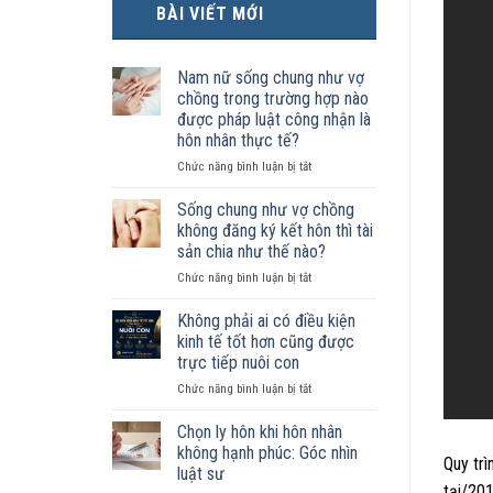
BÀI VIẾT MỚI
Nam nữ sống chung như vợ
chồng trong trường hợp nào
được pháp luật công nhận là
hôn nhân thực tế?
ở
Chức năng bình luận bị tắt
Nam
nữ
Sống chung như vợ chồng
sống
không đăng ký kết hôn thì tài
chung
sản chia như thế nào?
như
ở
Chức năng bình luận bị tắt
vợ
Sống
chồng
chung
trong
Không phải ai có điều kiện
như
trường
kinh tế tốt hơn cũng được
vợ
hợp
trực tiếp nuôi con
chồng
nào
ở
Chức năng bình luận bị tắt
không
được
Không
đăng
pháp
phải
ký
luật
Chọn ly hôn khi hôn nhân
ai
kết
công
không hạnh phúc: Góc nhìn
Quy trì
có
hôn
nhận
luật sư
điều
thì
là
tại/20