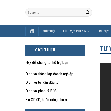
Skip
to
content
TRANG
GIỚI THIỆU
LĨNH VỰC PHÁP LÝ
LĨNH VỰC
CHỦ
TƯ 
GIỚI THIỆU
Hãy để chúng tôi hỗ trợ bạn
Dịch vụ thành lập doanh nghiệp
Dịch vu tư vấn đầu tư
Dịch vụ pháp lý BĐS
Xin GPXD, hoàn công nhà ở