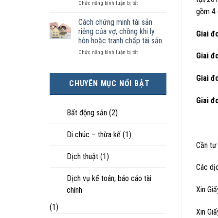
ở
Chức năng bình luận bị tắt
kiện
tài
hôn
gồm 4 
Chọn
kinh
sản
nhân
ly
tế
chia
Cách chứng minh tài sản
thực
hôn
tốt
như
tế?
riêng của vợ, chồng khi ly
Giai đ
khi
hơn
thế
hôn hoặc tranh chấp tài sản
hôn
cũng
nào?
ở
Chức năng bình luận bị tắt
nhân
được
Giai đ
Cách
không
trực
chứng
hạnh
tiếp
minh
Giai đ
phúc:
nuôi
CHUYÊN MỤC NỔI BẬT
tài
Góc
con
sản
nhìn
Giai đ
riêng
luật
của
sư
Bất động sản
(2)
vợ,
chồng
Di chúc – thừa kế
(1)
khi
ly
Cần tư 
hôn
Dịch thuật
(1)
hoặc
Các dịc
tranh
chấp
Dịch vụ kế toán, báo cáo tài
tài
Xin Gi
chính
sản
(1)
Xin Gi