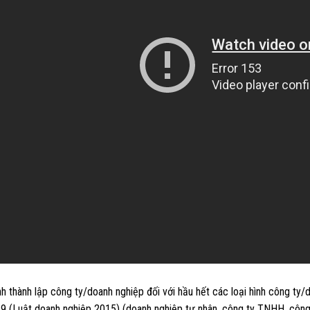
nh thành lập công ty/doanh nghiệp đối với hầu hết các loại hình công ty/
19 (Luật doanh nghiệp 2015) (doanh nghiệp tư nhân, công ty TNHH, công