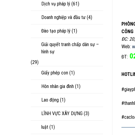
Dịch vụ pháp lý
(61)
Doanh nghiệp và đầu tư
(4)
PHÒNG
Đào tạo pháp lý
(1)
CÔNG 
ĐC: 20
Giải quyết tranh chấp dân sự –
Web:
w
hình sự
0
ĐT:
(29)
Giấy phép con
(1)
HOTLI
Hôn nhân gia đình
(1)
#giayp
Lao động
(1)
#thanh
LĨNH VỰC XÂY DỰNG
(3)
#caclo
luật
(1)