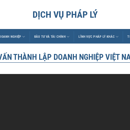
DỊCH VỤ PHÁP LÝ
 DOANH NGHIỆP
ĐẦU TƯ VÀ TÀI CHÍNH
LĨNH VỰC PHÁP LÝ KHÁC
T
VẤN THÀNH LẬP DOANH NGHIỆP VIỆT N