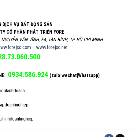
 DỊCH VỤ BẤT ĐỘNG SẢN
TY CỔ PHẦN PHÁT TRIỂN FORE
, NGUYỄN VĂN VĨNH, F4, TÂN BÌNH, TP. HỒ CHÍ MINH
ww.forejsc.com
–
www.forejsc.net
28.73.060.500
0934.586.924
NE:
(zalo|wechat|Whatsapp)
hepkinhdoanh
lapdoanhnghiep
aihinhdoanhnghiep