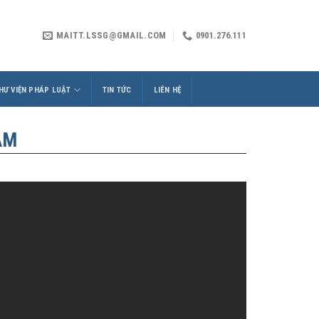
MAITT.LSSG@GMAIL.COM
0901.276.111
HƯ VIỆN PHÁP LUẬT
TIN TỨC
LIÊN HỆ
AM