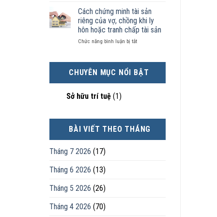
Chọn
kinh
sản
nhân
ly
tế
chia
Cách chứng minh tài sản
thực
hôn
tốt
như
tế?
riêng của vợ, chồng khi ly
khi
hơn
thế
hôn hoặc tranh chấp tài sản
hôn
cũng
nào?
ở
Chức năng bình luận bị tắt
nhân
được
Cách
không
trực
chứng
hạnh
tiếp
minh
phúc:
nuôi
CHUYÊN MỤC NỔI BẬT
tài
Góc
con
sản
nhìn
riêng
luật
Sở hữu trí tuệ
(1)
của
sư
vợ,
chồng
khi
BÀI VIẾT THEO THÁNG
ly
hôn
hoặc
Tháng 7 2026
(17)
tranh
chấp
Tháng 6 2026
(13)
tài
sản
Tháng 5 2026
(26)
Tháng 4 2026
(70)