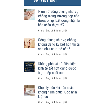
BÀI VIẾT MỚI
Nam nữ sống chung như vợ
chồng trong trường hợp nào
được pháp luật công nhận là
hôn nhân thực tế?
ở
Chức năng bình luận bị tắt
Nam
nữ
Sống chung như vợ chồng
sống
không đăng ký kết hôn thì tài
chung
sản chia như thế nào?
như
ở
Chức năng bình luận bị tắt
vợ
Sống
chồng
chung
trong
Không phải ai có điều kiện
như
trường
kinh tế tốt hơn cũng được
vợ
hợp
trực tiếp nuôi con
chồng
nào
ở
Chức năng bình luận bị tắt
không
được
Không
đăng
pháp
phải
ký
luật
Chọn ly hôn khi hôn nhân
ai
kết
công
không hạnh phúc: Góc nhìn
có
hôn
nhận
luật sư
điều
thì
là
ở
Chức năng bình luận bị tắt
kiện
tài
hôn