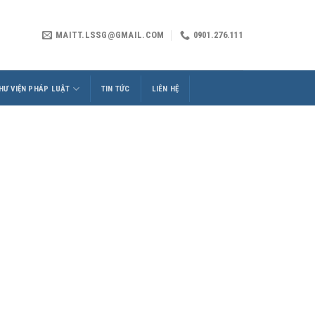
MAITT.LSSG@GMAIL.COM
0901.276.111
HƯ VIỆN PHÁP LUẬT
TIN TỨC
LIÊN HỆ