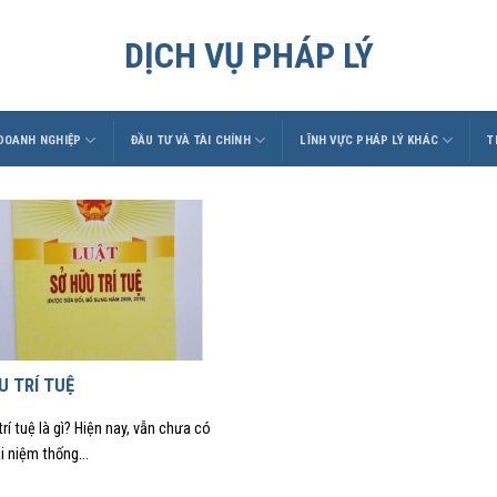
DỊCH VỤ PHÁP LÝ
 DOANH NGHIỆP
ĐẦU TƯ VÀ TÀI CHÍNH
LĨNH VỰC PHÁP LÝ KHÁC
T
U TRÍ TUỆ
rí tuệ là gì? Hiện nay, vẫn chưa có
i niệm thống...