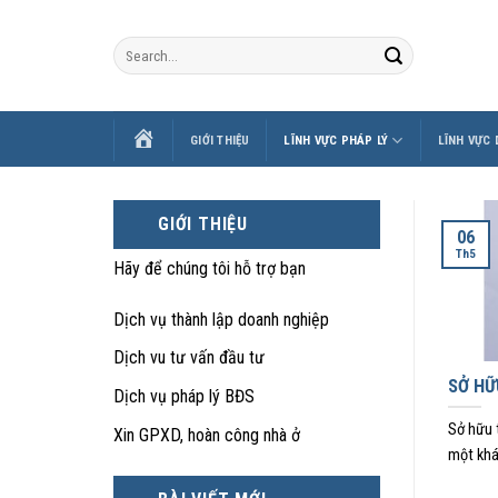
Skip
to
content
TRANG
GIỚI THIỆU
LĨNH VỰC PHÁP LÝ
LĨNH VỰC
CHỦ
GIỚI THIỆU
06
Th5
Hãy để chúng tôi hỗ trợ bạn
Dịch vụ thành lập doanh nghiệp
Dịch vu tư vấn đầu tư
SỞ HỮ
Dịch vụ pháp lý BĐS
Sở hữu t
Xin GPXD, hoàn công nhà ở
một khá