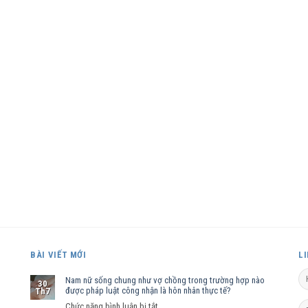
BÀI VIẾT MỚI
L
Nam nữ sống chung như vợ chồng trong trường hợp nào
30
được pháp luật công nhận là hôn nhân thực tế?
Th7
ở
Chức năng bình luận bị tắt