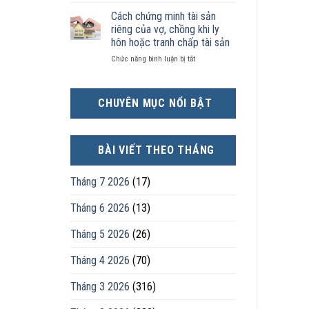
Chọn
kinh
sản
nhân
ly
tế
chia
Cách chứng minh tài sản
thực
hôn
tốt
như
tế?
riêng của vợ, chồng khi ly
khi
hơn
thế
hôn hoặc tranh chấp tài sản
hôn
cũng
nào?
ở
Chức năng bình luận bị tắt
nhân
được
Cách
không
trực
chứng
hạnh
tiếp
minh
phúc:
nuôi
CHUYÊN MỤC NỔI BẬT
tài
Góc
con
sản
nhìn
riêng
luật
của
sư
BÀI VIẾT THEO THÁNG
vợ,
chồng
khi
Tháng 7 2026
(17)
ly
hôn
Tháng 6 2026
(13)
hoặc
tranh
Tháng 5 2026
(26)
chấp
tài
sản
Tháng 4 2026
(70)
Tháng 3 2026
(316)