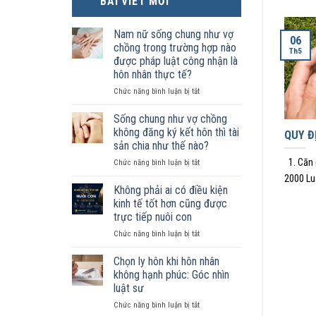
BÀI VIẾT MỚI
Nam nữ sống chung như vợ
06
chồng trong trường hợp nào
Th5
được pháp luật công nhận là
hôn nhân thực tế?
ở
Chức năng bình luận bị tắt
Nam
nữ
Sống chung như vợ chồng
sống
không đăng ký kết hôn thì tài
QUY Đ
chung
sản chia như thế nào?
như
1. Căn 
ở
Chức năng bình luận bị tắt
vợ
Sống
chồng
2000 Lu
chung
trong
Không phải ai có điều kiện
như
trường
kinh tế tốt hơn cũng được
vợ
hợp
trực tiếp nuôi con
chồng
nào
ở
Chức năng bình luận bị tắt
không
được
Không
đăng
pháp
phải
ký
luật
Chọn ly hôn khi hôn nhân
ai
kết
công
không hạnh phúc: Góc nhìn
có
hôn
nhận
luật sư
điều
thì
là
ở
Chức năng bình luận bị tắt
kiện
tài
hôn