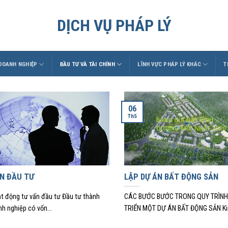
DỊCH VỤ PHÁP LÝ
 DOANH NGHIỆP
ĐẦU TƯ VÀ TÀI CHÍNH
LĨNH VỰC PHÁP LÝ KHÁC
T
06
Th5
N ĐẦU TƯ
LẬP DỰ ÁN BẤT ĐỘNG SẢN
t động tư vấn đầu tư Đầu tư thành
CÁC BƯỚC BƯỚC TRONG QUY TRÌNH
nh nghiệp có vốn...
TRIỂN MỘT DỰ ÁN BẤT ĐỘNG SẢN Kin