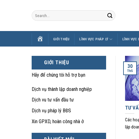
Skip
to
content
TRANG
GIỚI THIỆU
LĨNH VỰC PHÁP LÝ
LĨNH VỰC
CHỦ
GIỚI THIỆU
30
Th5
Hãy để chúng tôi hỗ trợ bạn
Dịch vụ thành lập doanh nghiệp
Dịch vu tư vấn đầu tư
TƯ VẤ
Dịch vụ pháp lý BĐS
Các hoạ
Xin GPXD, hoàn công nhà ở
lập doa