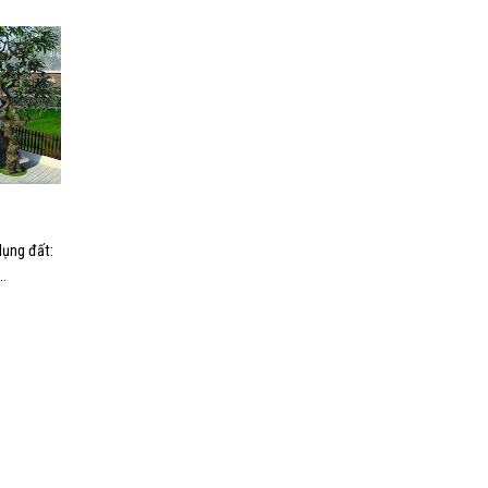
dụng đất:
..