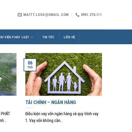
MAITT.LSSG@GMAIL.COM
0901.276.111
HƯ VIỆN PHÁP LUẬT
TIN TỨC
LIÊN HỆ
06
Th5
TÀI CHÍNH – NGÂN HÀNG
 PHÁT
Điều kiện vay vốn ngân hàng và quy trình vay
h...
1. Vay vốn không cần...