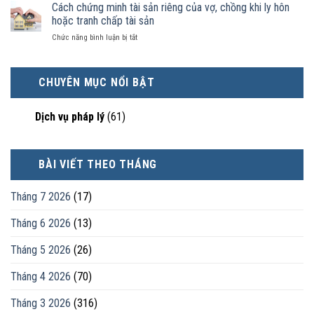
ly
Cách chứng minh tài sản riêng của vợ, chồng khi ly hôn
kinh
tài
là
hôn
tế
hoặc tranh chấp tài sản
sản
hôn
khi
tốt
chia
nhân
ở
Chức năng bình luận bị tắt
hôn
hơn
như
thực
Cách
nhân
cũng
thế
tế?
chứng
không
được
nào?
minh
hạnh
trực
CHUYÊN MỤC NỔI BẬT
tài
phúc:
tiếp
sản
Góc
nuôi
riêng
nhìn
con
Dịch vụ pháp lý
(61)
của
luật
vợ,
sư
chồng
khi
BÀI VIẾT THEO THÁNG
ly
hôn
hoặc
Tháng 7 2026
(17)
tranh
chấp
Tháng 6 2026
(13)
tài
sản
Tháng 5 2026
(26)
Tháng 4 2026
(70)
Tháng 3 2026
(316)