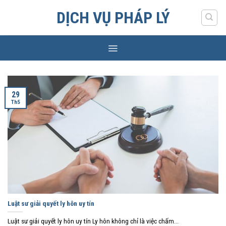
Skip
DỊCH VỤ PHÁP LÝ
to
content
29
Th5
Luật sư giải quyết ly hôn uy tín
Luật sư giải quyết ly hôn uy tín Ly hôn không chỉ là việc chấm...