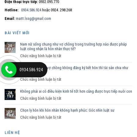
Điện thoại trực tiếp:
0932.095.770
Hotline:
0934.586.924
hoặc 0924. 298.268
Email:
maitt.lssg@gmail.com
BÀI VIẾT MỚI
Nam nữ sống chung như vợ chồng trong trường hợp nào được pháp
30
luật công nhận là hôn nhân thực tế?
Th7
ở
Chức năng bình luận bị tắt
Nam
Sống chung như vợ chồng không đăng ký kết hôn thì tài sản chia như
nữ
29
0934.586.924
thế nào?
Th7
sống
ở
Chức năng bình luận bị tắt
chung
Sống
như
Không phải ai có điều kiện kinh tế tốt hơn cũng được trực tiếp nuôi con
chung
vợ
28
Th7
như
ở
Chức năng bình luận bị tắt
chồng
vợ
Không
trong
chồng
Chọn ly hôn khi hôn nhân không hạnh phúc: Góc nhìn luật sư
phải
trường
27
Th7
không
ai
hợp
ở
Chức năng bình luận bị tắt
đăng
có
nào
Chọn
ký
điều
được
ly
LIÊN HỆ
kết
kiện
pháp
hôn