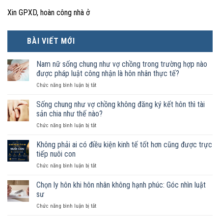
Xin GPXD, hoàn công nhà ở
BÀI VIẾT MỚI
Nam nữ sống chung như vợ chồng trong trường hợp nào
được pháp luật công nhận là hôn nhân thực tế?
ở
Chức năng bình luận bị tắt
Nam
nữ
Sống chung như vợ chồng không đăng ký kết hôn thì tài
sống
sản chia như thế nào?
chung
ở
Chức năng bình luận bị tắt
như
Sống
vợ
chung
Không phải ai có điều kiện kinh tế tốt hơn cũng được trực
chồng
như
trong
tiếp nuôi con
vợ
trường
ở
Chức năng bình luận bị tắt
chồng
hợp
Không
không
nào
phải
Chọn ly hôn khi hôn nhân không hạnh phúc: Góc nhìn luật
đăng
được
ai
ký
sư
pháp
có
kết
luật
ở
Chức năng bình luận bị tắt
điều
hôn
công
Chọn
kiện
thì
nhận