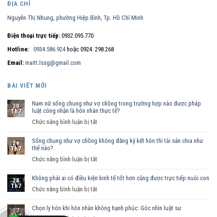
ĐỊA CHỈ
Nguyễn Thị Nhung, phường Hiệp Bình, Tp. Hồ Chí Minh
Điện thoại trực tiếp:
0932.095.770
Hotline:
0934.586.924
hoặc 0924. 298.268
Email:
maitt.lssg@gmail.com
BÀI VIẾT MỚI
Nam nữ sống chung như vợ chồng trong trường hợp nào được pháp
30
luật công nhận là hôn nhân thực tế?
Th7
ở
Chức năng bình luận bị tắt
Nam
Sống chung như vợ chồng không đăng ký kết hôn thì tài sản chia như
nữ
29
thế nào?
Th7
sống
ở
Chức năng bình luận bị tắt
chung
Sống
như
Không phải ai có điều kiện kinh tế tốt hơn cũng được trực tiếp nuôi con
chung
vợ
28
Th7
như
ở
Chức năng bình luận bị tắt
chồng
vợ
Không
trong
chồng
Chọn ly hôn khi hôn nhân không hạnh phúc: Góc nhìn luật sư
phải
trường
27
Th7
không