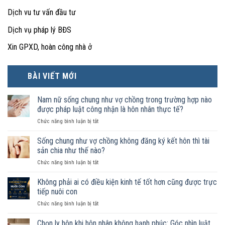
Dịch vu tư vấn đầu tư
Dịch vụ pháp lý BĐS
Xin GPXD, hoàn công nhà ở
BÀI VIẾT MỚI
Nam nữ sống chung như vợ chồng trong trường hợp nào
được pháp luật công nhận là hôn nhân thực tế?
ở
Chức năng bình luận bị tắt
Nam
nữ
Sống chung như vợ chồng không đăng ký kết hôn thì tài
sống
sản chia như thế nào?
chung
ở
Chức năng bình luận bị tắt
như
Sống
vợ
chung
Không phải ai có điều kiện kinh tế tốt hơn cũng được trực
chồng
như
trong
tiếp nuôi con
vợ
trường
ở
Chức năng bình luận bị tắt
chồng
hợp
Không
không
nào
phải
Chọn ly hôn khi hôn nhân không hạnh phúc: Góc nhìn luật
đăng
được