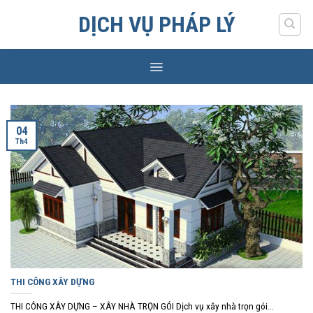
Skip
DỊCH VỤ PHÁP LÝ
to
content
04
Th4
THI CÔNG XÂY DỰNG
THI CÔNG XÂY DỰNG – XÂY NHÀ TRỌN GÓI Dịch vụ xây nhà trọn gói...