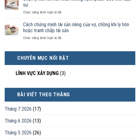
ai
ký
sư
pháp
có
kết
luật
ở
Chức năng bình luận bị tắt
điều
hôn
công
Chọn
kiện
thì
nhận
ly
Cách chứng minh tài sản riêng của vợ, chồng khi ly hôn
kinh
tài
là
hôn
tế
hoặc tranh chấp tài sản
sản
hôn
khi
tốt
chia
nhân
ở
Chức năng bình luận bị tắt
hôn
hơn
như
thực
Cách
nhân
cũng
thế
tế?
chứng
không
được
nào?
minh
hạnh
trực
CHUYÊN MỤC NỔI BẬT
tài
phúc:
tiếp
sản
Góc
nuôi
riêng
nhìn
con
LĨNH VỰC XÂY DỰNG
(3)
của
luật
vợ,
sư
chồng
khi
BÀI VIẾT THEO THÁNG
ly
hôn
hoặc
Tháng 7 2026
(17)
tranh
chấp
Tháng 6 2026
(13)
tài
sản
Tháng 5 2026
(26)