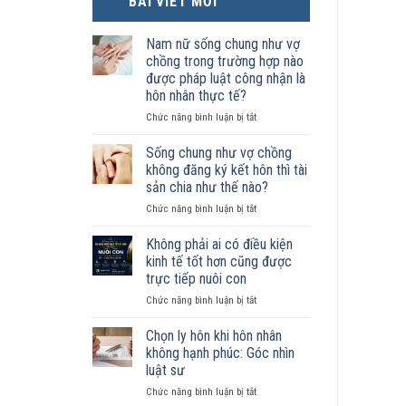
BÀI VIẾT MỚI
Nam nữ sống chung như vợ
chồng trong trường hợp nào
được pháp luật công nhận là
hôn nhân thực tế?
ở
Chức năng bình luận bị tắt
Nam
nữ
Sống chung như vợ chồng
sống
không đăng ký kết hôn thì tài
chung
sản chia như thế nào?
như
ở
Chức năng bình luận bị tắt
vợ
Sống
chồng
chung
trong
Không phải ai có điều kiện
như
trường
kinh tế tốt hơn cũng được
vợ
hợp
trực tiếp nuôi con
chồng
nào
ở
Chức năng bình luận bị tắt
không
được
Không
đăng
pháp
phải
ký
luật
Chọn ly hôn khi hôn nhân
ai
kết
công
không hạnh phúc: Góc nhìn
có
hôn
nhận
luật sư
điều
thì
là
ở
Chức năng bình luận bị tắt
kiện
tài
hôn