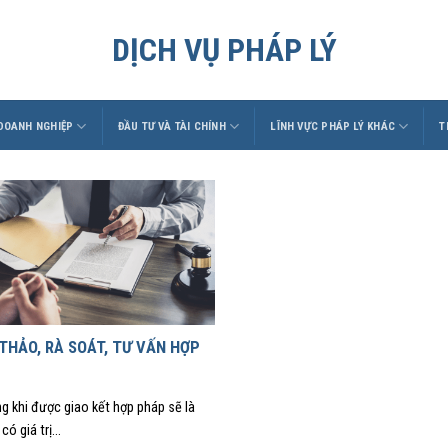
DỊCH VỤ PHÁP LÝ
 DOANH NGHIỆP
ĐẦU TƯ VÀ TÀI CHÍNH
LĨNH VỰC PHÁP LÝ KHÁC
T
THẢO, RÀ SOÁT, TƯ VẤN HỢP
g khi được giao kết hợp pháp sẽ là
có giá trị...