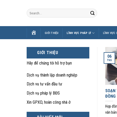
Skip
to
content
TRANG
GIỚI THIỆU
LĨNH VỰC PHÁP LÝ
LĨNH VỰC
CHỦ
GIỚI THIỆU
06
Th5
Hãy để chúng tôi hỗ trợ bạn
Dịch vụ thành lập doanh nghiệp
Dịch vu tư vấn đầu tư
SOẠN 
Dịch vụ pháp lý BĐS
ĐỒNG
Xin GPXD, hoàn công nhà ở
Hợp đồn
văn bản 