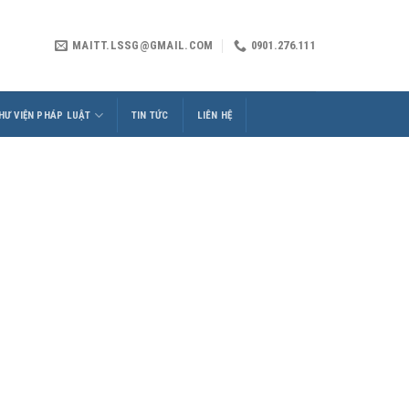
MAITT.LSSG@GMAIL.COM
0901.276.111
HƯ VIỆN PHÁP LUẬT
TIN TỨC
LIÊN HỆ