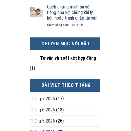
Chọn
kinh
sản
nhân
ly
tế
chia
Cách chứng minh tài sản
thực
hôn
tốt
như
tế?
riêng của vợ, chồng khi ly
khi
hơn
thế
hôn hoặc tranh chấp tài sản
hôn
cũng
nào?
ở
Chức năng bình luận bị tắt
nhân
được
Cách
không
trực
chứng
hạnh
tiếp
minh
phúc:
nuôi
CHUYÊN MỤC NỔI BẬT
tài
Góc
con
sản
nhìn
riêng
luật
Tư vấn và soát xét hợp đồng
của
sư
vợ,
(1)
chồng
khi
ly
BÀI VIẾT THEO THÁNG
hôn
hoặc
tranh
Tháng 7 2026
(17)
chấp
tài
Tháng 6 2026
(13)
sản
Tháng 5 2026
(26)