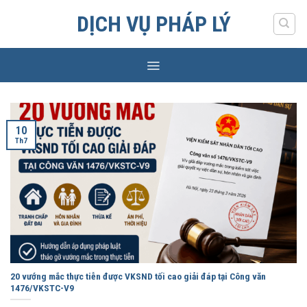
Skip
DỊCH VỤ PHÁP LÝ
to
content
10
Th7
20 vướng mắc thực tiễn được VKSND tối cao giải đáp tại Công văn
1476/VKSTC-V9