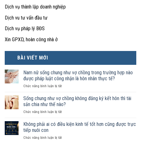
Dịch vụ thành lập doanh nghiệp
Dịch vu tư vấn đầu tư
Dịch vụ pháp lý BĐS
Xin GPXD, hoàn công nhà ở
BÀI VIẾT MỚI
Nam nữ sống chung như vợ chồng trong trường hợp nào
được pháp luật công nhận là hôn nhân thực tế?
ở
Chức năng bình luận bị tắt
Nam
nữ
Sống chung như vợ chồng không đăng ký kết hôn thì tài
sống
sản chia như thế nào?
chung
ở
Chức năng bình luận bị tắt
như
Sống
vợ
chung
Không phải ai có điều kiện kinh tế tốt hơn cũng được trực
chồng
như
trong
tiếp nuôi con
vợ
trường
ở
Chức năng bình luận bị tắt
chồng
hợp