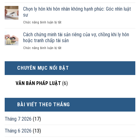
Không
không
nào
phải
Chọn ly hôn khi hôn nhân không hạnh phúc: Góc nhìn luật
đăng
được
ai
ký
sư
pháp
có
kết
luật
ở
Chức năng bình luận bị tắt
điều
hôn
công
Chọn
kiện
thì
nhận
ly
Cách chứng minh tài sản riêng của vợ, chồng khi ly hôn
kinh
tài
là
hôn
tế
hoặc tranh chấp tài sản
sản
hôn
khi
tốt
chia
nhân
ở
Chức năng bình luận bị tắt
hôn
hơn
như
thực
Cách
nhân
cũng
thế
tế?
chứng
không
được
nào?
minh
hạnh
trực
CHUYÊN MỤC NỔI BẬT
tài
phúc:
tiếp
sản
Góc
nuôi
riêng
nhìn
con
VĂN BẢN PHÁP LUẬT
(6)
của
luật
vợ,
sư
chồng
khi
BÀI VIẾT THEO THÁNG
ly
hôn
hoặc
Tháng 7 2026
(17)
tranh
chấp
Tháng 6 2026
(13)
tài
sản