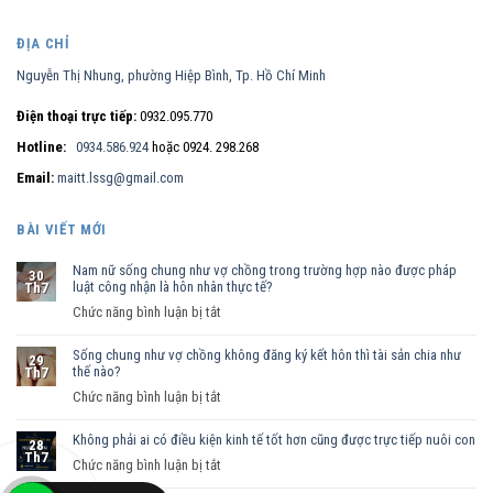
ĐỊA CHỈ
Nguyễn Thị Nhung, phường Hiệp Bình, Tp. Hồ Chí Minh
Điện thoại trực tiếp:
0932.095.770
Hotline:
0934.586.924
hoặc 0924. 298.268
Email:
maitt.lssg@gmail.com
BÀI VIẾT MỚI
Nam nữ sống chung như vợ chồng trong trường hợp nào được pháp
30
luật công nhận là hôn nhân thực tế?
Th7
ở
Chức năng bình luận bị tắt
Nam
Sống chung như vợ chồng không đăng ký kết hôn thì tài sản chia như
nữ
29
thế nào?
Th7
sống
ở
Chức năng bình luận bị tắt
chung
Sống
như
Không phải ai có điều kiện kinh tế tốt hơn cũng được trực tiếp nuôi con
chung
vợ
28
Th7
như
ở
Chức năng bình luận bị tắt
chồng
vợ
Không
trong