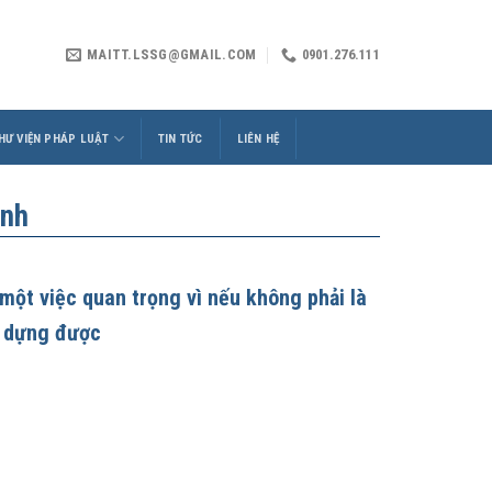
MAITT.LSSG@GMAIL.COM
0901.276.111
HƯ VIỆN PHÁP LUẬT
TIN TỨC
LIÊN HỆ
ình
một việc quan trọng vì nếu không phải là
y dựng được