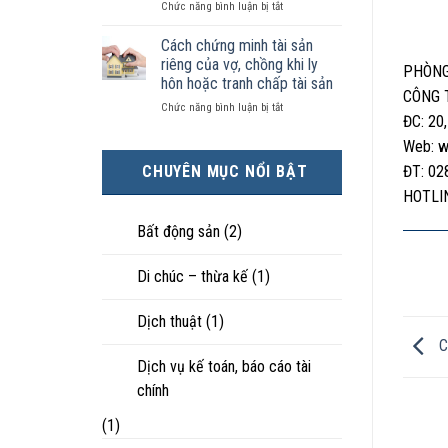
ở
Chức năng bình luận bị tắt
kiện
tài
hôn
Chọn
kinh
sản
nhân
ly
tế
chia
Cách chứng minh tài sản
thực
hôn
tốt
như
tế?
riêng của vợ, chồng khi ly
PHÒNG
khi
hơn
thế
hôn hoặc tranh chấp tài sản
hôn
cũng
nào?
CÔNG 
ở
Chức năng bình luận bị tắt
nhân
được
ĐC: 20
Cách
không
trực
chứng
hạnh
tiếp
Web: w
minh
phúc:
nuôi
CHUYÊN MỤC NỔI BẬT
ĐT: 02
tài
Góc
con
sản
nhìn
HOTLIN
riêng
luật
của
sư
Bất động sản
(2)
vợ,
chồng
Di chúc – thừa kế
(1)
khi
ly
hôn
Dịch thuật
(1)
hoặc
C
tranh
chấp
Dịch vụ kế toán, báo cáo tài
tài
chính
sản
(1)