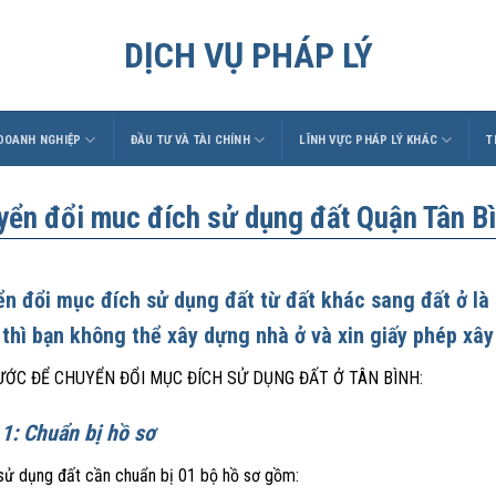
DỊCH VỤ PHÁP LÝ
 DOANH NGHIỆP
ĐẦU TƯ VÀ TÀI CHÍNH
LĨNH VỰC PHÁP LÝ KHÁC
T
yển đổi muc đích sử dụng đất Quận Tân B
n đổi mục đích sử dụng đất từ đất khác sang đất ở là 
 thì bạn không thể xây dựng nhà ở và xin giấy phép xâ
ƯỚC ĐỂ CHUYỂN ĐỔI MỤC ĐÍCH SỬ DỤNG ĐẤT Ở TÂN BÌNH:
1: Chuẩn bị hồ sơ
sử dụng đất cần chuẩn bị 01 bộ hồ sơ gồm: