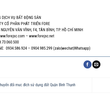
 DỊCH VỤ BẤT ĐỘNG SẢN
TY CỔ PHẦN PHÁT TRIỂN FORE
, NGUYỄN VĂN VĨNH, F4, TÂN BÌNH, TP. HỒ CHÍ MINH
ww.forejsc.com – www.forejsc.net
8.73.060.500
E: 0934.586.924 – 0904.985.299 (zalo|wechat|Whatsapp)
huyển đổi muc đích sử dụng đất Quận Bình Thạnh