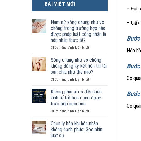
BÀI VIẾT MỚI
– Đơn 
Nam nữ sống chung như vợ
– Giấy 
chồng trong trường hợp nào
được pháp luật công nhận là
Bước 
hôn nhân thực tế?
ở
Chức năng bình luận bị tắt
Nộp hồ
Nam
nữ
Sống chung như vợ chồng
sống
Bước 
không đăng ký kết hôn thì tài
chung
sản chia như thế nào?
như
Cơ qua
ở
Chức năng bình luận bị tắt
vợ
Sống
chồng
chung
trong
Không phải ai có điều kiện
Bước 
như
trường
kinh tế tốt hơn cũng được
vợ
hợp
trực tiếp nuôi con
Cơ qua
chồng
nào
ở
Chức năng bình luận bị tắt
không
được
Không
đăng
pháp
phải
ký
luật
Chọn ly hôn khi hôn nhân
ai
kết
công
không hạnh phúc: Góc nhìn
có
hôn
nhận
luật sư
điều
thì
là