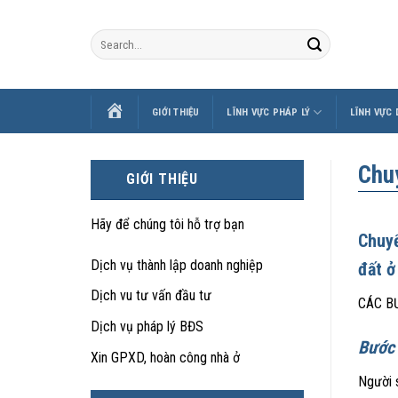
Skip
to
content
TRANG
GIỚI THIỆU
LĨNH VỰC PHÁP LÝ
LĨNH VỰC
CHỦ
Chu
GIỚI THIỆU
Hãy để chúng tôi hỗ trợ bạn
Chuyể
Dịch vụ thành lập doanh nghiệp
đất ở
Dịch vu tư vấn đầu tư
CÁC B
Dịch vụ pháp lý BĐS
Bước 
Xin GPXD, hoàn công nhà ở
Người 