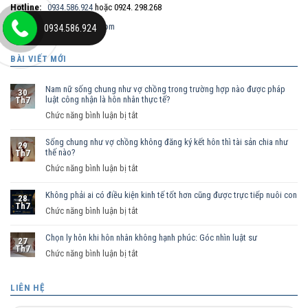
Hotline:
0934.586.924
hoặc 0924. 298.268
Email:
maitt.lssg@gmail.com
0934.586.924
BÀI VIẾT MỚI
Nam nữ sống chung như vợ chồng trong trường hợp nào được pháp
30
luật công nhận là hôn nhân thực tế?
Th7
ở
Chức năng bình luận bị tắt
Nam
Sống chung như vợ chồng không đăng ký kết hôn thì tài sản chia như
nữ
29
thế nào?
Th7
sống
ở
Chức năng bình luận bị tắt
chung
Sống
như
Không phải ai có điều kiện kinh tế tốt hơn cũng được trực tiếp nuôi con
chung
vợ
28
Th7
như
ở
Chức năng bình luận bị tắt
chồng
vợ
Không
trong
chồng
Chọn ly hôn khi hôn nhân không hạnh phúc: Góc nhìn luật sư
phải
trường
27
Th7
không
ai
hợp
ở
Chức năng bình luận bị tắt
đăng
có
nào
Chọn
ký
điều
được
ly
LIÊN HỆ
kết
kiện
pháp
hôn
hôn
kinh
luật
khi