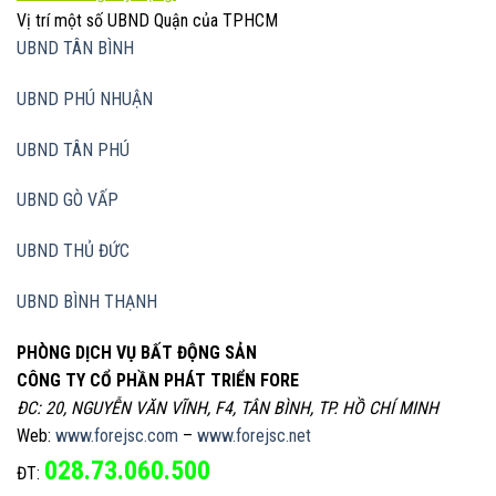
Vị trí một số UBND Quận của TPHCM
UBND TÂN BÌNH
UBND PHÚ NHUẬN
UBND TÂN PHÚ
UBND GÒ VẤP
UBND THỦ ĐỨC
UBND BÌNH THẠNH
PHÒNG DỊCH VỤ BẤT ĐỘNG SẢN
CÔNG TY CỔ PHẦN PHÁT TRIỂN FORE
ĐC: 20, NGUYỄN VĂN VĨNH, F4, TÂN BÌNH, TP. HỒ CHÍ MINH
Web:
www.forejsc.com
–
www.forejsc.net
028.73.060.500
ĐT: