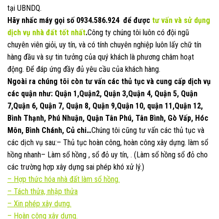
tại UBNDQ.
Hãy nhấc máy gọi số
0934.586.924
để được
tư vấn và sử dụng
dịch vụ nhà đất
tốt nhất
.
Công ty chúng tôi luôn có đội ngũ
chuyên viên giỏi, uy tín, và có tính chuyên nghiệp luôn lấy chữ tín
hàng đầu và sự tin tưởng của quý khách là phương châm hoạt
động. Để đáp ứng đầy đủ yêu cầu của khách hàng.
Ngoài ra chúng tôi còn tư vấn các thủ tục và cung cấp dịch vụ
các quận như: Quận 1,Quận2, Quận 3,Quận 4, Quận 5, Quận
7,Quận 6, Quận 7, Quận 8, Quận 9,Quận 10, quận 11,Quận 12,
Bình Thạnh, Phú Nhuận, Quận Tân Phú, Tân Bình, Gò Vấp, Hóc
Môn, Bình Chánh, Củ chi…
Chúng tôi cũng tư vấn các thủ tục và
các dịch vụ sau:– Thủ tục hoàn công, hoàn công xây dựng. làm sổ
hồng nhanh– Làm sổ hồng , sổ đỏ uy tín, . (Làm sổ hồng sổ đỏ cho
các trường hợp xây dựng sai phép khó xử lý.)
–
Hợp thức hóa nhà đất làm sổ hồng.
–
Tách thửa, nhập thửa
–
Xin phép xây dựng.
– Hoàn công xây dựng.