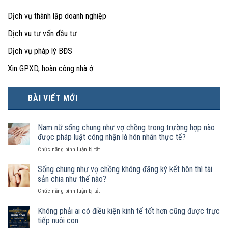
Dịch vụ thành lập doanh nghiệp
Dịch vu tư vấn đầu tư
Dịch vụ pháp lý BĐS
Xin GPXD, hoàn công nhà ở
BÀI VIẾT MỚI
Nam nữ sống chung như vợ chồng trong trường hợp nào
được pháp luật công nhận là hôn nhân thực tế?
ở
Chức năng bình luận bị tắt
Nam
nữ
Sống chung như vợ chồng không đăng ký kết hôn thì tài
sống
sản chia như thế nào?
chung
ở
Chức năng bình luận bị tắt
như
Sống
vợ
chung
Không phải ai có điều kiện kinh tế tốt hơn cũng được trực
chồng
như
trong
tiếp nuôi con
vợ
trường