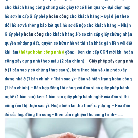
cho khách hàng công chứng các giấy tờ có liên quan;– Đại diện nộp
hồ sơ xin cấp Giấy phép
hoàn công
cho khách hàng;– Đại diện theo
dõi hồ sơ và thông báo kết quả hồ sơ đã nộp cho khách hàng;– Nhận
Giấy phép
hoàn công
cho khách hàng.
Hồ sơ xin cấp giấy chứng nhận
quyền sử dụng đất, quyền sở hửu nhà và tài sản khác gắn liền với đất
khi làm
thủ tục hoàn công nhà ở
gồm:
– Đơn xin cấp GCN mới khi hoàn
công xây dựng nhà theo mẫu (2 bản chính).–
Giấy phép xây dựng nhà
ở
(1 bản sao y có chứng thực sao y), kèm theo bản vẽ xin phép xây
dựng nhà ở (1 bản chính + 1bản sao y)– Bản vẽ hiện trạng hoàn công
(2 bản chính).– Bản hợp đồng thi công với đơn vị có giấy phép hành
nghề (1 bản sao) kèm 1 bản sao giấy phép hành nghề của đơn vị thi
công (có thị thực sao y). Hoặc biên lai thu thuế xây dựng.– Hoá đơn
đỏ của hợp đồng thi công– Biên bản nghiệm thu công trình– …..