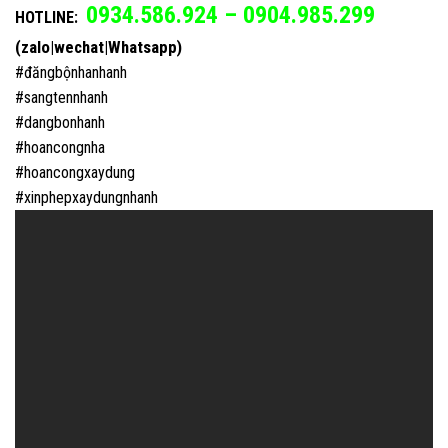
0934.586.924 – 0904.985.299
HOTLINE:
(zalo|wechat|Whatsapp)
#đăngbộnhanhanh
#sangtennhanh
#dangbonhanh
#hoancongnha
#hoancongxaydung
#xinphepxaydungnhanh