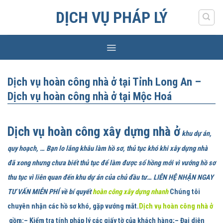
Skip
DỊCH VỤ PHÁP LÝ
to
content
Dịch vụ hoàn công nhà ở tại Tỉnh Long An –
Dịch vụ hoàn công nhà ở tại Mộc Hoá
Dịch vụ hoàn công xây dựng nhà ở
khu dự án,
quy hoạch, … Bạn lo lắng khâu làm hồ sơ, thủ tục khó khi xây dựng nhà
đã xong nhưng chưa biết thủ tục để làm được sổ hồng mới vì vướng hồ sơ
thu tục vì liên quan đến khu dự án của chủ đầu tư… LIÊN HỆ NHẬN NGAY
TƯ VẤN MIỄN PHÍ về bí quyết
hoàn công xây dựng nhanh
Chúng tôi
chuyên nhận các hồ sơ khó, gặp vướng mắt.
Dịch vụ hoàn công nhà ở
gồm:
– Kiểm tra tính pháp lý các giấy tờ của khách hàng;– Đại diện