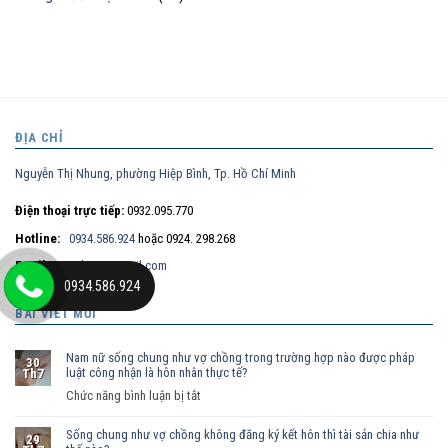
ĐỊA CHỈ
Nguyễn Thị Nhung, phường Hiệp Bình, Tp. Hồ Chí Minh
Điện thoại trực tiếp:
0932.095.770
Hotline:
0934.586.924
hoặc 0924. 298.268
Email:
maitt.lssg@gmail.com
0934.586.924
BÀI VIẾT MỚI
Nam nữ sống chung như vợ chồng trong trường hợp nào được pháp
30
luật công nhận là hôn nhân thực tế?
Th7
ở
Chức năng bình luận bị tắt
Nam
Sống chung như vợ chồng không đăng ký kết hôn thì tài sản chia như
nữ
29