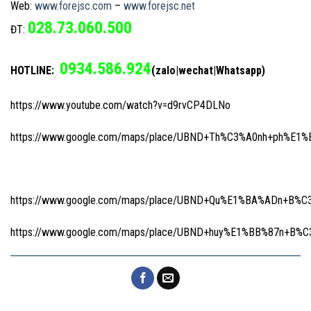
Web:
www.forejsc.com
–
www.forejsc.net
028.73.060.500
ĐT:
0934.586.924
HOTLINE:
(zalo|wechat|Whatsapp)
https://www.youtube.com/watch?v=d9rvCP4DLNo
https://www.google.com/maps/place/UBND+Th%C3%A0nh+ph%E1%
https://www.google.com/maps/place/UBND+Qu%E1%BA%ADn+B%C3
https://www.google.com/maps/place/UBND+huy%E1%BB%87n+B%C