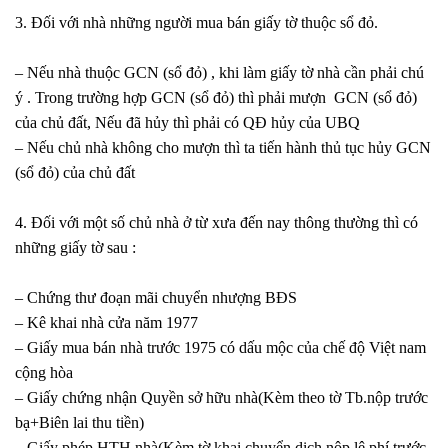
3. Đối với nhà những người mua bán giấy tờ thuộc sổ đỏ.
– Nếu nhà thuộc GCN (sổ đỏ) , khi làm giấy tờ nhà cần phải chú
ý . Trong trường hợp GCN (sổ đỏ) thì phải mượn GCN (sổ đỏ)
của chủ đất, Nếu đã hủy thì phải có QĐ hủy của UBQ
– Nếu chủ nhà không cho mượn thì ta tiến hành thủ tục hủy GCN
(sổ đỏ) của chủ đất
4. Đối với một số chủ nhà ở từ xưa đến nay thông thường thì có
những giấy tờ sau :
– Chứng thư đoạn mãi chuyển nhượng BĐS
– Kê khai nhà cửa năm 1977
– Giấy mua bán nhà trước 1975 có dấu mộc của chế độ Việt nam
cộng hòa
– Giấy chứng nhận Quyền sở hữu nhà(Kèm theo tờ Tb.nộp trước
bạ+Biên lai thu tiền)
– Giấy phép HTH nhà(Kèm tờ khai chuyển dich nộp lệ phí trước