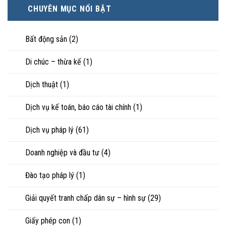
minh
hạnh
trực
CHUYÊN MỤC NỔI BẬT
tài
phúc:
tiếp
sản
Góc
nuôi
riêng
nhìn
con
của
Bất động sản
(2)
luật
vợ,
sư
chồng
Di chúc – thừa kế
(1)
khi
ly
hôn
Dịch thuật
(1)
hoặc
tranh
chấp
Dịch vụ kế toán, báo cáo tài chính
(1)
tài
sản
Dịch vụ pháp lý
(61)
Doanh nghiệp và đầu tư
(4)
Đào tạo pháp lý
(1)
Giải quyết tranh chấp dân sự – hình sự
(29)
Giấy phép con
(1)