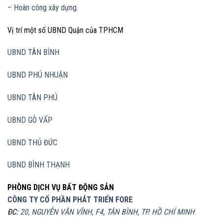
– Hoàn công xây dựng.
Vị trí một số UBND Quận của TPHCM
UBND TÂN BÌNH
UBND PHÚ NHUẬN
UBND TÂN PHÚ
UBND GÒ VẤP
UBND THỦ ĐỨC
UBND BÌNH THẠNH
PHÒNG DỊCH VỤ BẤT ĐỘNG SẢN
CÔNG TY CỔ PHẦN PHÁT TRIỂN FORE
ĐC:
20, NGUYỄN VĂN VĨNH, F4, TÂN BÌNH, TP. HỒ CHÍ MINH