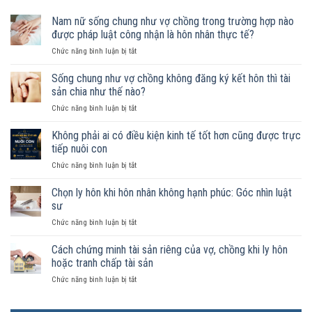
Nam nữ sống chung như vợ chồng trong trường hợp nào
được pháp luật công nhận là hôn nhân thực tế?
ở
Chức năng bình luận bị tắt
Nam
nữ
Sống chung như vợ chồng không đăng ký kết hôn thì tài
sống
sản chia như thế nào?
chung
ở
Chức năng bình luận bị tắt
như
Sống
vợ
chung
Không phải ai có điều kiện kinh tế tốt hơn cũng được trực
chồng
như
trong
tiếp nuôi con
vợ
trường
ở
Chức năng bình luận bị tắt
chồng
hợp
Không
không
nào
phải
Chọn ly hôn khi hôn nhân không hạnh phúc: Góc nhìn luật
đăng
được
ai
ký
sư
pháp
có
kết
luật
ở
Chức năng bình luận bị tắt
điều
hôn
công
Chọn
kiện
thì
nhận
ly
Cách chứng minh tài sản riêng của vợ, chồng khi ly hôn
kinh
tài
là
hôn
tế
hoặc tranh chấp tài sản
sản
hôn
khi
tốt
chia
nhân
ở
Chức năng bình luận bị tắt
hôn
hơn
như
thực
Cách
nhân
cũng
thế
tế?
chứng
không
được
nào?