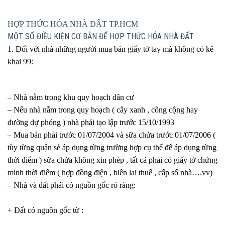
HỢP THỨC HÓA NHÀ ĐẤT TP.HCM
MỘT SỐ ĐIỀU KIỆN CƠ BẢN ĐỂ HỢP THỨC HÓA NHÀ ĐẤT
1. Đối với nhà những người mua bán giấy tờ tay mà không có kê
khai 99:
– Nhà nằm trong khu quy hoạch dân cư
– Nếu nhà nằm trong quy hoạch ( cây xanh , công cộng hay
đường dự phóng ) nhà phải tạo lập trước 15/10/1993
– Mua bán phải trước 01/07/2004 và sữa chửa trước 01/07/2006 (
tùy từng quận sẻ áp dụng từng trường hợp cụ thể để áp dụng từng
thời điểm ) sữa chửa không xin phép , tất cả phải có giấy tờ chứng
minh thời điểm ( hợp đồng điện , biên lai thuế , cấp số nhà….vv)
– Nhà và đất phải có nguồn gốc rỏ ràng:
+ Đất có nguôn gốc từ :