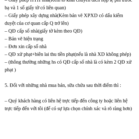
bạ và 1 số giấy tờ có liên quan)
– Giấy phép xây dựng nhà(Kèm bản vẽ XPXD có dấu kiểm
duyệt của cơ quan cấp Q trở lên)
– QĐ cấp số nhà(giấy tờ kèm theo QĐ)
– Bản vẽ hiện trạng
– Đơn xin cấp số nhà
– QĐ xử phạt+biên lai thu tiền phạt(nếu là nhà XD không phép)
– (thông thường những hs có QĐ cấp số nhà là có kèm 2 QĐ xử
phạt )
5. Đối với những nhà mua bán, sữa chửa sau thời điểm thì :
– Quý khách hàng có liên hệ trực tiếp đến công ty hoặc liên hệ
trực tiếp đến với tôi (để có sự lựa chọn chính xác và rõ ràng hơn)