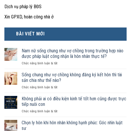
Dịch vụ pháp lý BĐS
Xin GPXD, hoàn công nhà ở
BÀI VIẾT MỚI
Nam nữ sống chung như vợ chồng trong trường hợp nào
được pháp luật công nhận là hôn nhân thực tế?
ở
Chức năng bình luận bị tắt
Nam
nữ
Sống chung như vợ chồng không đăng ký kết hôn thì tài
sống
sản chia như thế nào?
chung
ở
Chức năng bình luận bị tắt
như
Sống
vợ
chung
Không phải ai có điều kiện kinh tế tốt hơn cũng được trực
chồng
như
trong
tiếp nuôi con
vợ
trường
ở
Chức năng bình luận bị tắt
chồng
hợp
Không
không
nào
phải
Chọn ly hôn khi hôn nhân không hạnh phúc: Góc nhìn luật
đăng
được
ai
ký
sư
pháp
có