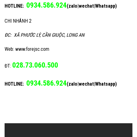
0934.586.924
HOTLINE:
(zalo|wechat|Whatsapp)
CHI NHÁNH 2
ĐC: XÃ PHƯỚC LÝ, CẦN GIUỘC, LONG AN
Web: www.forejsc.com
028.73.060.500
ĐT:
0934.586.924
HOTLINE:
(zalo|wechat|Whatsapp)