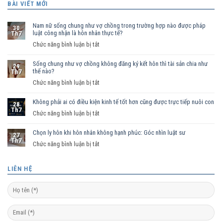
BÀI VIẾT MỚI
Nam nữ sống chung như vợ chồng trong trường hợp nào được pháp
30
luật công nhận là hôn nhân thực tế?
Th7
ở
Chức năng bình luận bị tắt
Nam
Sống chung như vợ chồng không đăng ký kết hôn thì tài sản chia như
nữ
29
thế nào?
Th7
sống
ở
Chức năng bình luận bị tắt
chung
Sống
như
Không phải ai có điều kiện kinh tế tốt hơn cũng được trực tiếp nuôi con
chung
vợ
28
Th7
như
ở
Chức năng bình luận bị tắt
chồng
vợ
Không
trong
chồng
Chọn ly hôn khi hôn nhân không hạnh phúc: Góc nhìn luật sư
phải
trường
27
Th7
không
ai
hợp
ở
Chức năng bình luận bị tắt
đăng
có
nào
Chọn
ký
điều
được
ly
LIÊN HỆ
kết
kiện
pháp
hôn
hôn
kinh
luật
khi
thì
tế
công
hôn
tài
tốt
nhận
nhân
sản
hơn
là
không
chia
cũng