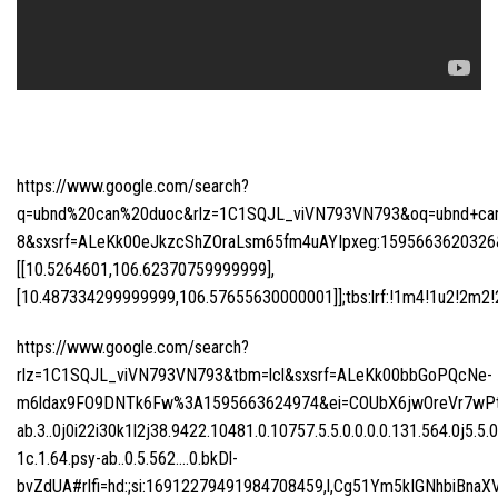
https://www.google.com/search?
q=ubnd%20can%20duoc&rlz=1C1SQJL_viVN793VN793&oq=ubnd+can+d
8&sxsrf=ALeKk00eJkzcShZOraLsm65fm4uAYIpxeg:1595663620326&n
[[10.5264601,106.62370759999999],
[10.487334299999999,106.57655630000001]];tbs:lrf:!1m4!1u2!2m2!2m
https://www.google.com/search?
rlz=1C1SQJL_viVN793VN793&tbm=lcl&sxsrf=ALeKk00bbGoPQcNe-
m6ldax9FO9DNTk6Fw%3A1595663624974&ei=COUbX6jwOreVr7wPtI
ab.3..0j0i22i30k1l2j38.9422.10481.0.10757.5.5.0.0.0.0.131.564.0j5.5.
1c.1.64.psy-ab..0.5.562….0.bkDl-
bvZdUA#rlfi=hd:;si:16912279491984708459,l,Cg51Ym5kIGNhbiB