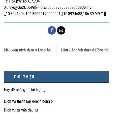
1c.1.64.psy-ab..0.7.734…
0.0.8ydjyJe2DQo#rlfi=hd:;si:5350892609838225806;mv:
[[10.8941494,106.39992170000001],[10.8924688,106.3974971]]
Điều kiện tách thửa ở Long An
Điều kiện tách thửa ở Đồng Nai
GIỚI THIỆU
Hãy để chúng tôi hỗ trợ bạn
Dịch vụ thành lập doanh nghiệp
Dịch vu tư vấn đầu tư