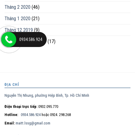
Tháng 2 2020
(46)
Tháng 1 2020
(21)
Tháng 12 2019
(9)
0934.586.924
Tháng mười một 2019
(17)
ĐỊA CHỈ
Nguyễn Thị Nhung, phường Hiệp Bình, Tp. Hồ Chí Minh
Điện thoại trực tiếp:
0932.095.770
Hotline:
0934.586.924
hoặc 0924. 298.268
Email:
maitt.lssg@gmail.com