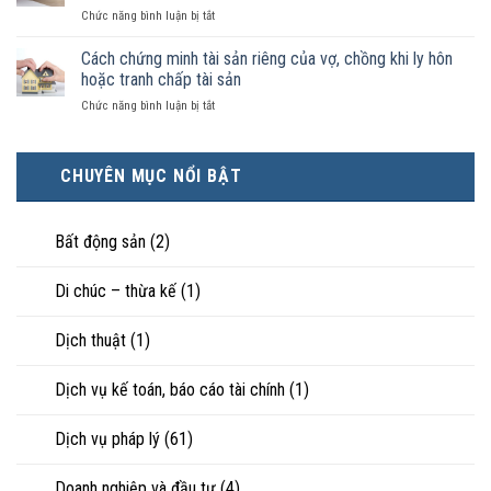
kết
luật
ở
Chức năng bình luận bị tắt
điều
hôn
công
Chọn
kiện
thì
nhận
ly
Cách chứng minh tài sản riêng của vợ, chồng khi ly hôn
kinh
tài
là
hôn
tế
hoặc tranh chấp tài sản
sản
hôn
khi
tốt
chia
nhân
ở
Chức năng bình luận bị tắt
hôn
hơn
như
thực
Cách
nhân
cũng
thế
tế?
chứng
không
được
nào?
minh
hạnh
trực
CHUYÊN MỤC NỔI BẬT
tài
phúc:
tiếp
sản
Góc
nuôi
riêng
nhìn
con
của
Bất động sản
(2)
luật
vợ,
sư
chồng
Di chúc – thừa kế
(1)
khi
ly
hôn
Dịch thuật
(1)
hoặc
tranh
chấp
Dịch vụ kế toán, báo cáo tài chính
(1)
tài
sản
Dịch vụ pháp lý
(61)
Doanh nghiệp và đầu tư
(4)