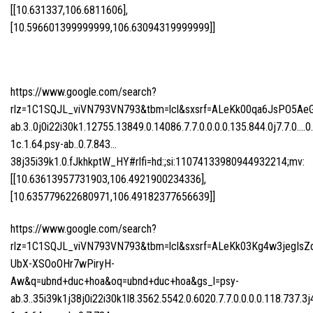
[[10.631337,106.6811606],
[10.596601399999999,106.63094319999999]]
https://www.google.com/search?
rlz=1C1SQJL_viVN793VN793&tbm=lcl&sxsrf=ALeKk00qa6JsPO5Ae
ab.3..0j0i22i30k1.12755.13849.0.14086.7.7.0.0.0.0.135.844.0j7.7.0….0
1c.1.64.psy-ab..0.7.843…
38j35i39k1.0.fJkhkptW_HY#rlfi=hd:;si:11074133980944932214;mv:
[[10.63613957731903,106.4921900234336],
[10.635779622680971,106.49182377656639]]
https://www.google.com/search?
rlz=1C1SQJL_viVN793VN793&tbm=lcl&sxsrf=ALeKk03Kg4w3jegIsZ
UbX-XSOoOHr7wPiryH-
Aw&q=ubnd+duc+hoa&oq=ubnd+duc+hoa&gs_l=psy-
ab.3..35i39k1j38j0i22i30k1l8.3562.5542.0.6020.7.7.0.0.0.0.118.737.3j