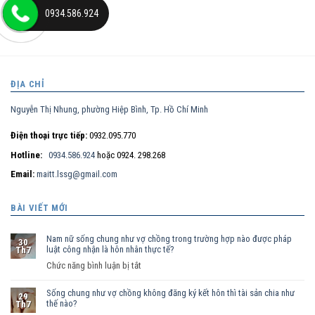
0934.586.924
ĐỊA CHỈ
Nguyễn Thị Nhung, phường Hiệp Bình, Tp. Hồ Chí Minh
Điện thoại trực tiếp:
0932.095.770
Hotline:
0934.586.924
hoặc 0924. 298.268
Email:
maitt.lssg@gmail.com
BÀI VIẾT MỚI
Nam nữ sống chung như vợ chồng trong trường hợp nào được pháp
30
luật công nhận là hôn nhân thực tế?
Th7
ở
Chức năng bình luận bị tắt
Nam
Sống chung như vợ chồng không đăng ký kết hôn thì tài sản chia như
nữ
29
thế nào?
Th7
sống