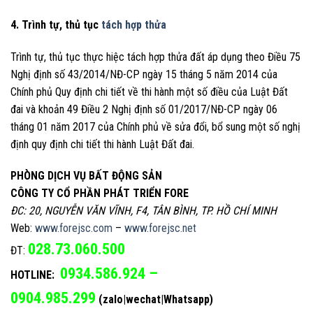
4. Trình tự, thủ tục
tách hợp thửa
Trình tự, thủ tục thực hiệc tách hợp thửa đất áp dụng theo Điều 75
Nghị định số 43/2014/NĐ-CP ngày 15 tháng 5 năm 2014 của
Chính phủ Quy định chi tiết về thi hành một số điều của Luật Đất
đai và khoản 49 Điều 2 Nghị định số 01/2017/NĐ-CP ngày 06
tháng 01 năm 2017 của Chính phủ về sửa đổi, bổ sung một số nghị
định quy định chi tiết thi hành Luật Đất đai.
PHÒNG DỊCH VỤ BẤT ĐỘNG SẢN
CÔNG TY CỔ PHẦN PHÁT TRIỂN FORE
ĐC: 20, NGUYỄN VĂN VĨNH, F4, TÂN BÌNH, TP. HỒ CHÍ MINH
Web:
www.forejsc.com
–
www.forejsc.net
028.73.060.500
ĐT:
0934.586.924 –
HOTLINE:
0904.985.299
(zalo|wechat|Whatsapp)