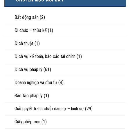
tài
phúc:
tiếp
sản
Góc
nuôi
riêng
nhìn
con
của
Bất động sản
(2)
luật
vợ,
sư
chồng
Di chúc – thừa kế
(1)
khi
ly
hôn
Dịch thuật
(1)
hoặc
tranh
chấp
Dịch vụ kế toán, báo cáo tài chính
(1)
tài
sản
Dịch vụ pháp lý
(61)
Doanh nghiệp và đầu tư
(4)
Đào tạo pháp lý
(1)
Giải quyết tranh chấp dân sự – hình sự
(29)
Giấy phép con
(1)