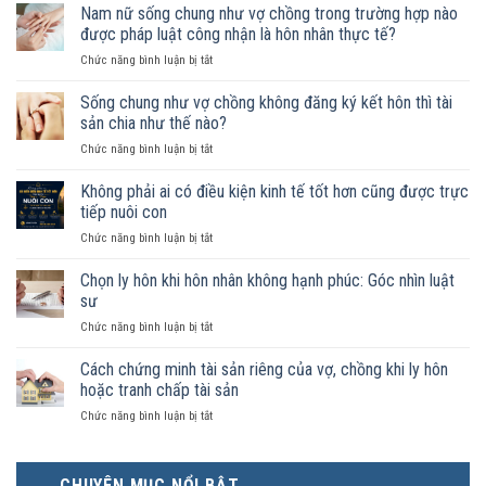
Nam nữ sống chung như vợ chồng trong trường hợp nào
được pháp luật công nhận là hôn nhân thực tế?
ở
Chức năng bình luận bị tắt
Nam
nữ
Sống chung như vợ chồng không đăng ký kết hôn thì tài
sống
sản chia như thế nào?
chung
ở
Chức năng bình luận bị tắt
như
Sống
vợ
chung
Không phải ai có điều kiện kinh tế tốt hơn cũng được trực
chồng
như
trong
tiếp nuôi con
vợ
trường
ở
Chức năng bình luận bị tắt
chồng
hợp
Không
không
nào
phải
Chọn ly hôn khi hôn nhân không hạnh phúc: Góc nhìn luật
đăng
được
ai
ký
sư
pháp
có
kết
luật
ở
Chức năng bình luận bị tắt
điều
hôn
công
Chọn
kiện
thì
nhận
ly
Cách chứng minh tài sản riêng của vợ, chồng khi ly hôn
kinh
tài
là
hôn
tế
hoặc tranh chấp tài sản
sản
hôn
khi
tốt
chia
nhân
ở
Chức năng bình luận bị tắt
hôn
hơn
như
thực
Cách
nhân
cũng
thế
tế?
chứng
không
được
nào?
minh
hạnh
trực
CHUYÊN MỤC NỔI BẬT