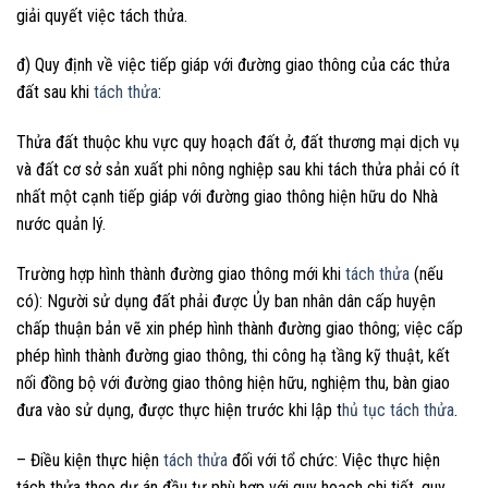
giải quyết việc tách thửa.
đ) Quy định về việc tiếp giáp với đường giao thông của các thửa
đất sau khi
tách thửa
:
Thửa đất thuộc khu vực quy hoạch đất ở, đất thương mại dịch vụ
và đất cơ sở sản xuất phi nông nghiệp sau khi tách thửa phải có ít
nhất một cạnh tiếp giáp với đường giao thông hiện hữu do Nhà
nước quản lý.
Trường hợp hình thành đường giao thông mới khi
tách thửa
(nếu
có): Người sử dụng đất phải được Ủy ban nhân dân cấp huyện
chấp thuận bản vẽ xin phép hình thành đường giao thông; việc cấp
phép hình thành đường giao thông, thi công hạ tầng kỹ thuật, kết
nối đồng bộ với đường giao thông hiện hữu, nghiệm thu, bàn giao
đưa vào sử dụng, được thực hiện trước khi lập t
hủ tục tách thửa
.
– Điều kiện thực hiện
tách thửa
đối với tổ chức: Việc thực hiện
tách thửa theo dự án đầu tư phù hợp với quy hoạch chi tiết, quy