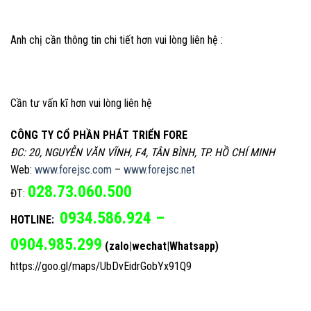
Anh chị cần thông tin chi tiết hơn vui lòng liên hệ :
Cần tư vấn kĩ hơn vui lòng liên hệ
CÔNG TY CỔ PHẦN PHÁT TRIỂN FORE
ĐC: 20, NGUYỄN VĂN VĨNH, F4, TÂN BÌNH, TP. HỒ CHÍ MINH
Web:
www.forejsc.com
–
www.forejsc.net
028.73.060.500
ĐT:
0934.586.924 –
HOTLINE:
0904.985.299
(zalo|wechat|Whatsapp)
https://goo.gl/maps/UbDvEidrGobYx91Q9