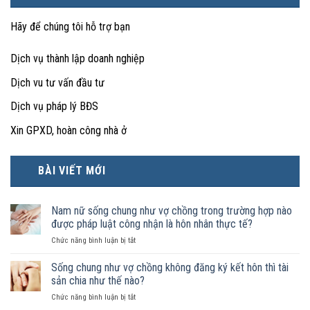
Hãy để chúng tôi hỗ trợ bạn
Dịch vụ thành lập doanh nghiệp
Dịch vu tư vấn đầu tư
Dịch vụ pháp lý BĐS
Xin GPXD, hoàn công nhà ở
BÀI VIẾT MỚI
Nam nữ sống chung như vợ chồng trong trường hợp nào
được pháp luật công nhận là hôn nhân thực tế?
ở
Chức năng bình luận bị tắt
Nam
nữ
Sống chung như vợ chồng không đăng ký kết hôn thì tài
sống
sản chia như thế nào?
chung
ở
Chức năng bình luận bị tắt
như
Sống