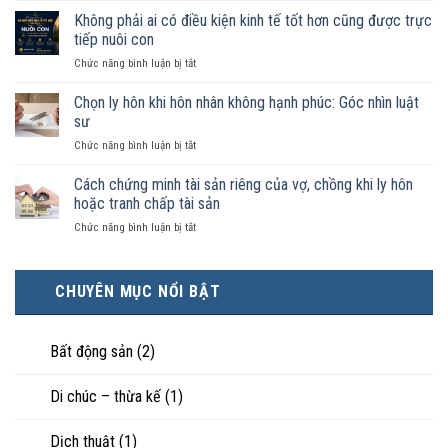
vợ
chung
Không phải ai có điều kiện kinh tế tốt hơn cũng được trực
chồng
như
trong
tiếp nuôi con
vợ
trường
ở
Chức năng bình luận bị tắt
chồng
hợp
Không
không
nào
phải
Chọn ly hôn khi hôn nhân không hạnh phúc: Góc nhìn luật
đăng
được
ai
ký
sư
pháp
có
kết
luật
ở
Chức năng bình luận bị tắt
điều
hôn
công
Chọn
kiện
thì
nhận
ly
Cách chứng minh tài sản riêng của vợ, chồng khi ly hôn
kinh
tài
là
hôn
tế
hoặc tranh chấp tài sản
sản
hôn
khi
tốt
chia
nhân
ở
Chức năng bình luận bị tắt
hôn
hơn
như
thực
Cách
nhân
cũng
thế
tế?
chứng
không
được
nào?
minh
hạnh
trực
CHUYÊN MỤC NỔI BẬT
tài
phúc:
tiếp
sản
Góc
nuôi
riêng
nhìn
con
của
Bất động sản
(2)
luật
vợ,
sư
chồng
Di chúc – thừa kế
(1)
khi
ly
hôn
Dịch thuật
(1)
hoặc