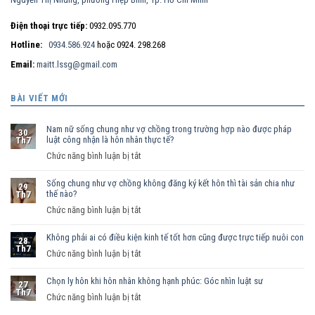
Điện thoại trực tiếp:
0932.095.770
Hotline:
0934.586.924
hoặc 0924. 298.268
Email:
maitt.lssg@gmail.com
BÀI VIẾT MỚI
Nam nữ sống chung như vợ chồng trong trường hợp nào được pháp
30
luật công nhận là hôn nhân thực tế?
Th7
ở
Chức năng bình luận bị tắt
Nam
Sống chung như vợ chồng không đăng ký kết hôn thì tài sản chia như
nữ
29
thế nào?
Th7
sống
ở
Chức năng bình luận bị tắt
chung
Sống
như
Không phải ai có điều kiện kinh tế tốt hơn cũng được trực tiếp nuôi con
chung
vợ
28
Th7
như
ở
Chức năng bình luận bị tắt
chồng
vợ
Không
trong
chồng
Chọn ly hôn khi hôn nhân không hạnh phúc: Góc nhìn luật sư
phải
trường
27
Th7
không
ai
hợp
ở
Chức năng bình luận bị tắt
đăng
có
nào
Chọn