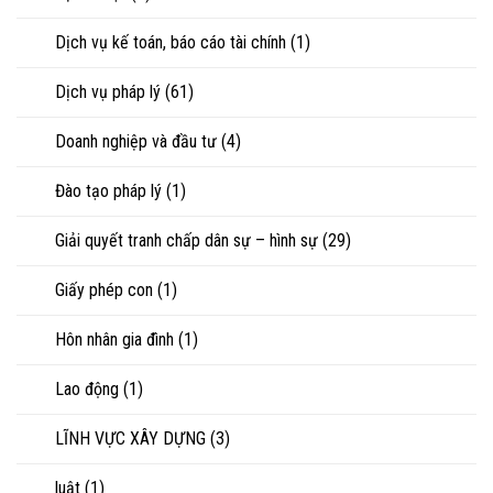
tranh
chấp
Dịch vụ kế toán, báo cáo tài chính
(1)
tài
sản
Dịch vụ pháp lý
(61)
Doanh nghiệp và đầu tư
(4)
Đào tạo pháp lý
(1)
Giải quyết tranh chấp dân sự – hình sự
(29)
Giấy phép con
(1)
Hôn nhân gia đình
(1)
Lao động
(1)
LĨNH VỰC XÂY DỰNG
(3)
luật
(1)