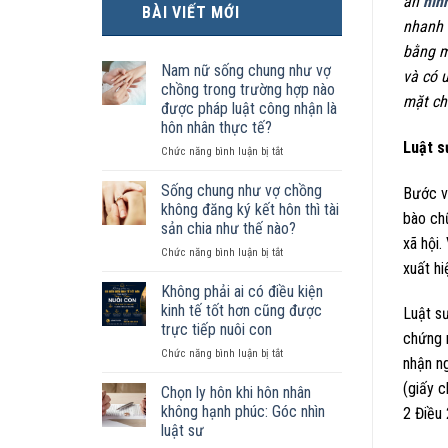
án
hìn
BÀI VIẾT MỚI
nhanh 
bằng m
Nam nữ sống chung như vợ
và có u
chồng trong trường hợp nào
mặt ch
được pháp luật công nhận là
hôn nhân thực tế?
Luật s
ở
Chức năng bình luận bị tắt
Nam
nữ
Sống chung như vợ chồng
Bước 
sống
không đăng ký kết hôn thì tài
bào ch
chung
sản chia như thế nào?
như
xã hội.
ở
Chức năng bình luận bị tắt
vợ
xuất hi
Sống
chồng
chung
trong
Không phải ai có điều kiện
như
trường
kinh tế tốt hơn cũng được
Luật s
vợ
hợp
trực tiếp nuôi con
chứng 
chồng
nào
ở
Chức năng bình luận bị tắt
không
được
nhận ng
Không
đăng
pháp
(giấy c
phải
ký
luật
Chọn ly hôn khi hôn nhân
ai
kết
công
không hạnh phúc: Góc nhìn
2 Điều 
có
hôn
nhận
luật sư
điều
thì
là