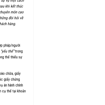
ết sự vụ một cách
au khi kết thúc
 chuyên môn cao
hững đòi hỏi về
khách hàng.
hợp pháp/người
i
“yếu thế”
trong
ông thể thiếu sự
bào chữa, giấy
oặc giấy chứng
vụ án hành chính
h cụ thể tại khoản