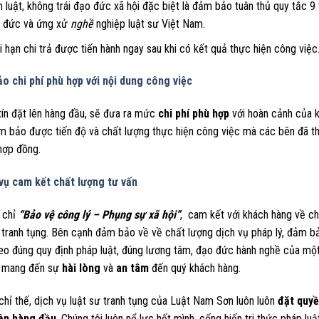
 luật, không trái đạo đức xã hội đặc biệt là đảm bảo tuân thủ quy tắc 9
 đức và ứng xử
nghề
nghiệp luật sư Việt Nam.
i hạn chi trả được tiến hành ngay sau khi có kết quả thực hiện công việc
o chi phí phù hợp với nội dung công việc
tín đặt lên hàng đầu, sẽ đưa ra mức
chi phí phù hợp
với hoàn cảnh của 
m bảo được tiến độ và chất lượng thực hiện công việc mà các bên đã th
hợp đồng.
vụ cam kết chất lượng tư vấn
n chỉ
“Bảo vệ công lý – Phụng sự xã hội”
, cam kết với khách hàng về ch
ư tranh tụng. Bên cạnh đảm bảo về về chất lượng dịch vụ pháp lý, đảm b
heo đúng quy định pháp luật, đúng lương tâm, đạo đức hành nghề của một
n mang đến sự
hài lòng
và
an tâm
đến quý khách hàng.
hỉ thế, dịch vụ luật sư tranh tụng của Luật Nam Sơn luôn luôn
đặt quyề
ên hàng đầu
. Chúng tôi luôn nổ lực hết mình, cống hiến tri thức pháp lu