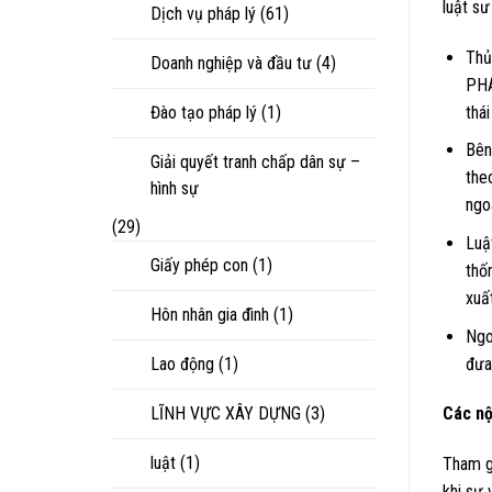
luật sư
Dịch vụ pháp lý
(61)
Thủ
Doanh nghiệp và đầu tư
(4)
PHÁ
Đào tạo pháp lý
(1)
thái
Bên
Giải quyết tranh chấp dân sự –
the
hình sự
ngoà
(29)
Luậ
Giấy phép con
(1)
thố
xuấ
Hôn nhân gia đình
(1)
Ngo
đưa
Lao động
(1)
LĨNH VỰC XÂY DỰNG
(3)
Các nộ
luật
(1)
Tham gi
khi sự 