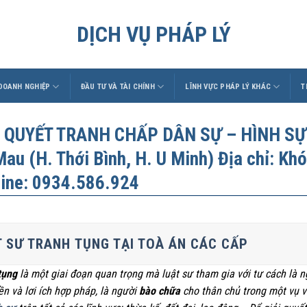
DỊCH VỤ PHÁP LÝ
 DOANH NGHIỆP
ĐẦU TƯ VÀ TÀI CHÍNH
LĨNH VỰC PHÁP LÝ KHÁC
T
I QUYẾT TRANH CHẤP DÂN SỰ – HÌNH SỰ tạ
au (H. Thới Bình, H. U Minh) Địa chỉ: Khó
line: 0934.586.924
 SƯ TRANH TỤNG TẠI TOÀ ÁN CÁC CẤP
tụng
là một giai đoạn quan trọng mà luật sư tham gia với tư cách là 
ền và lơi ích hợp pháp, là người
bào chữa
cho thân chủ trong một vụ v