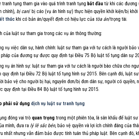
 tranh tụng tham gia vào quá trình tranh tụng
bắt đầu
từ khi các đương 
h chính),
bị can
/ bị cáo (vụ án hình sự) thực hiện quyền khởi kiện/bị khởi 
ết thúc
khi có bản án/quyết định có hiệu lực của
tòa án
/trọng tài.
h của luật sư tham gia trong các vụ án thông thường:
ng vụ việc dân sự, hành chính: luật sư tham gia với tư cách là người bảo v
 pháp của đương sự được quy định tại Điều 75 Bộ luật tố tụng dân sự 2
ng vụ án hình sự: luật sư tham gia với tư cách là người bào chữa cho ngư
o quy định tại Điều 72 Bộ luật tố tụng hình sự 2015. Bên cạnh đó, luật sư
ời bảo vệ cho người bị hại, nguyên đơn/bị đơn dân sự, người có quyền, n
c quy định tại Điều 84 Bộ luật tố tụng hình sự 2015.
o phải sử dụng
dịch vụ luật sư tranh tụng
tụng đóng vai trò
quan trọng
trong một phiên tòa, là sân khấu để luật sư
ủa mình, đưa ra
lý lẽ sắc bén
, bảo vệ quyền và lợi ích chính đáng của th
ưu nhất nhưng vẫn đảm bảo được tính tuân thủ pháp luật. Bên cạnh đó, 