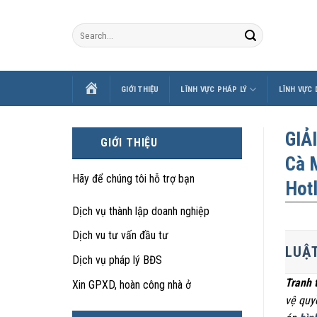
Skip
to
content
TRANG
GIỚI THIỆU
LĨNH VỰC PHÁP LÝ
LĨNH VỰC
CHỦ
GIẢ
GIỚI THIỆU
Cà M
Hãy để chúng tôi hỗ trợ bạn
Hot
Dịch vụ thành lập doanh nghiệp
Dịch vu tư vấn đầu tư
LUẬT
Dịch vụ pháp lý BĐS
Tranh 
Xin GPXD, hoàn công nhà ở
vệ quy