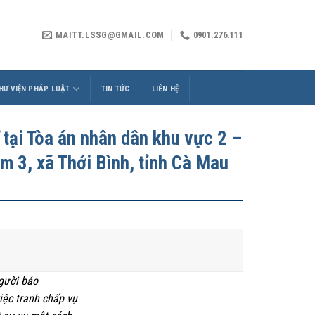
MAITT.LSSG@GMAIL.COM
0901.276.111
HƯ VIỆN PHÁP LUẬT
TIN TỨC
LIÊN HỆ
i Tòa án nhân dân khu vực 2 –
m 3, xã Thới Bình, tỉnh Cà Mau
người bảo
iệc tranh chấp vụ