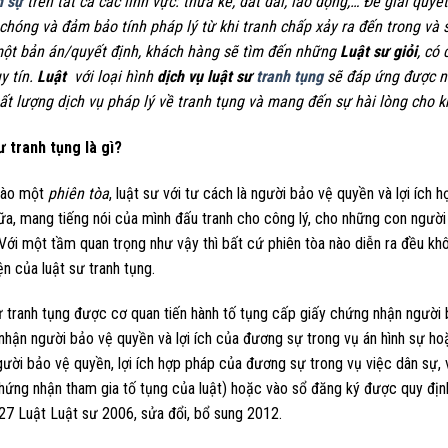
h sự
trên tất cả các lĩnh vực: thừa kế, đất đai, lao động,… Để giải quy
chóng và đảm bảo tính pháp lý từ khi tranh chấp xảy ra đến trong và s
ột bản án/quyết định, khách hàng sẽ tìm đến những
Luật sư giỏi
, có
y tín.
Luật
với loại hình
dịch vụ luật sư
tranh tụng
sẽ đáp ứng được n
ất lượng dịch vụ pháp lý về tranh tụng và mang đến sự hài lòng cho 
ư tranh tụng là gì?
vào một
phiên tòa
, luật sư với tư cách là người bảo vệ quyền và lợi ích 
ữa, mang tiếng nói của mình đấu tranh cho công lý, cho những con ngườ
 Với một tầm quan trọng như vậy thì bất cứ phiên tòa nào diễn ra đều kh
ện của luật sư tranh tụng.
ư tranh tụng được cơ quan tiến hành tố tụng cấp giấy chứng nhận người 
nhận người bảo vệ quyền và lợi ích của đương sự trong vụ án hình sự h
ười bảo vệ quyền, lợi ích hợp pháp của đương sự trong vụ việc dân sự, 
hứng nhận tham gia tố tụng của luật) hoặc vào sổ đăng ký được quy địn
27 Luật Luật sư 2006, sửa đổi, bổ sung 2012.