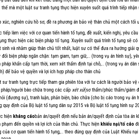
 thể mà một luật sư tranh tụng thực hiện xuyên suốt quá trình tiếp nhậ
p xúc, nghiên cứu hồ sơ, đề ra phương án bảo vệ thân chủ một cách tối ư
c tiếp làm việc với cơ quan tiến hành tố tụng, đề xuất, kiến nghị, yêu cầu
tụng thực hiện các biện pháp tố tụng. Xuyên suốt quá trình tố tụng sẽ c
t sinh và nhằm giúp thân chủ tốt nhất, luật sư có thể đưa ra hướng giải 
y đổi biện pháp ngăn chặn: tạm giam, tạm giữ,… (trong vụ án hình sự), y
n pháp khẩn cấp tạm thời, xem xét thẩm định tại chỗ,… (trong vụ án dân 
nh) để bảo vệ quyền và lợi ích hợp pháp cho thân chủ
t sư tranh tụng trực tiếp tham gia phiên tòa với tư cách là người bảo vệ 
 pháp/người bào chữa trong các cấp
xét xử
(sơ thẩm/phúc thẩm/giám đ
 hỏi (đương sự), tranh luận, phản biện, bào chữa (cho bị cáo trong vụ án 
g quy định của Bộ luật tố tụng dân sự 2015 và Bộ luật tố tụng hình sự 2
c hiện
kháng cáo
bản án/quyết định nếu bản án/quyết định của tòa án 
 phạm đến quyền và lợi ích của thân chủ. Thực hiện
khiếu nại/tố cáo
đố
g của cơ quan tiến hành tố tụng,… theo đúng quy định của Luật Khiếu nại