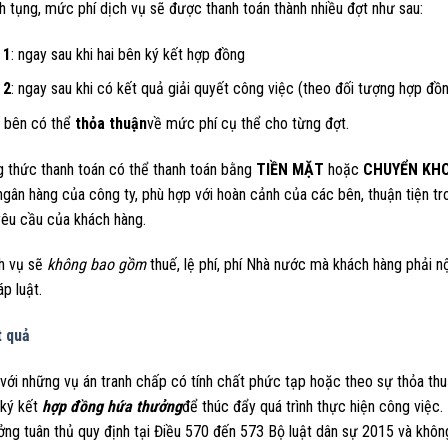
h tụng, mức phí dịch vụ sẽ được thanh toán thành nhiều đợt như sau:
 1
: ngay sau khi hai bên ký kết hợp đồng
 2
: ngay sau khi có kết quả giải quyết công việc (theo đối tượng hợp đồ
 bên có thể
thỏa thuận
về mức phí cụ thể cho từng đợt.
 thức thanh toán có thể thanh toán bằng
TIỀN MẶT
hoặc
CHUYỂN KH
gân hàng của công ty, phù hợp với hoàn cảnh của các bên, thuận tiện tro
yêu cầu của khách hàng.
ch vụ sẽ
không bao gồm
thuế, lệ phí, phí Nhà nước mà khách hàng phải n
p luật.
t quả
 với những vụ án tranh chấp có tính chất phức tạp hoặc theo sự thỏa thu
 ký kết
hợp đồng hứa thưởng
để thúc đẩy quá trình thực hiện công việc
ởng tuân thủ quy định tại Điều 570 đến 573 Bộ luật dân sự 2015 và khôn