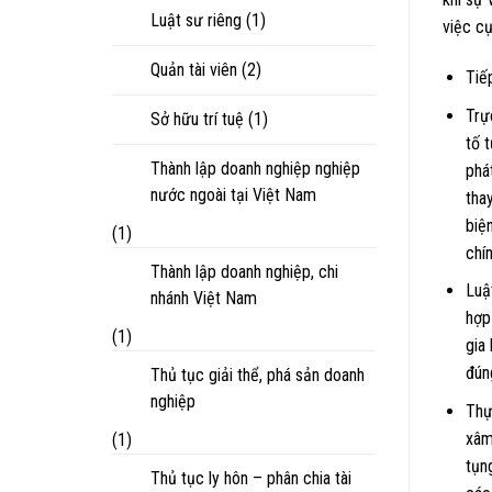
Luật sư riêng
(1)
việc cụ
Quản tài viên
(2)
Tiế
Trự
Sở hữu trí tuệ
(1)
tố 
Thành lập doanh nghiệp nghiệp
phá
nước ngoài tại Việt Nam
tha
biệ
(1)
chí
Thành lập doanh nghiệp, chi
Luậ
nhánh Việt Nam
hợp
(1)
gia
đún
Thủ tục giải thể, phá sản doanh
nghiệp
Thự
xâm
(1)
tụn
Thủ tục ly hôn – phân chia tài