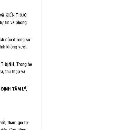
u về KIẾN THỨC
tự tin và phong
 ích của đương sự
mình không vượt
T ĐỊNH
. Trong hệ
ra, thu thập và
 ĐỊNH TÂM LÝ
,
hốt, tham gia từ
n dân. Các công