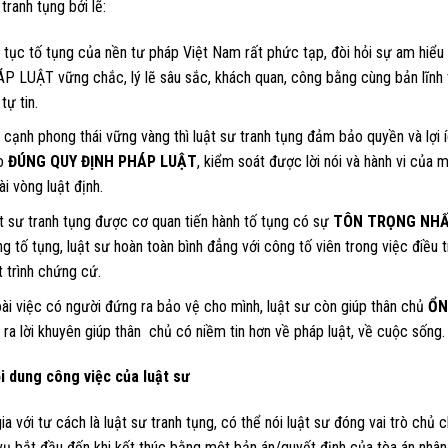
 tranh tụng bởi lẽ:
 tục tố tụng của nền tư pháp Việt Nam rất phức tạp, đòi hỏi sự am hiể
P LUẬT vững chắc, lý lẽ sâu sắc, khách quan, công bằng cùng bản lĩnh 
 tự tin.
 cạnh phong thái vững vàng thì luật sư tranh tụng đảm bảo quyền và lợi
o
ĐÚNG QUY ĐỊNH PHÁP LUẬT
, kiểm soát được lời nói và hành vi của 
i vòng luật định.
t sư tranh tụng được cơ quan tiến hành tố tụng có sự
TÔN TRỌNG NHẤ
ng tố tụng, luật sư hoàn toàn bình đẳng với công tố viên trong việc điều t
t trình chứng cứ.
ài việc có người đứng ra bảo vệ cho mình, luật sư còn giúp thân chủ
ỔN
 ra lời khuyên giúp thân chủ có niềm tin hơn về pháp luật, về cuộc sống.
i dung công việc của luật sư
a với tư cách là luật sư tranh tụng, có thể nói luật sư đóng vai trò chủ c
vụ bắt đầu đến khi kết thúc bằng một bản án/quyết định của tòa án nhâ