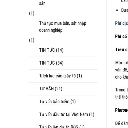
cáo
sản
Đưa
(1)
Thủ tục mua bán, sát nhập
Phí dị
doanh nghiệp
Phí cố
(1)
Tiêu c
TIN TỨC
(14)
Mức phí
TIN TỨC
(34)
vấn đề,
Trích lục các giấy tờ
(1)
cho kh
TƯ VẤN
(21)
Trong t
thể thỏ
Tư vấn bảo hiểm
(1)
Phương
Tư vấn đầu tư tại Việt Nam
(1)
Để đảm 
Tư vấn lập dự án BĐS
(1)