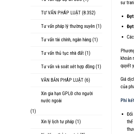
sư tran
TƯ VẤN PHÁP LUẬT
(8.352)
Đợt
Tư vấn pháp lý thường xuyên
(1)
Đợt
Các
Tư vấn tài chính, ngân hàng
(1)
Phương
Tư vấn thủ tục nhà đất
(1)
khoản n
quyết 
Tư vấn và soát xét hợp đồng
(1)
Giá dị
VĂN BẢN PHÁP LUẬT
(6)
của phá
Xin gia hạn GPLĐ cho người
Phí kế
nước ngoài
(1)
Đối
Xin lý lịch tư pháp
(1)
thể
thư