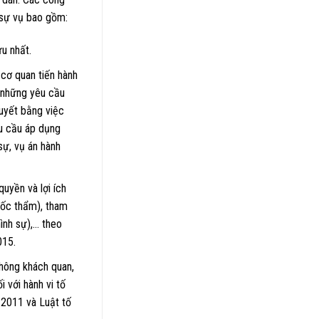
n sự vụ bao gồm:
u nhất.
 cơ quan tiến hành
ó những yêu cầu
quyết bằng việc
êu cầu áp dụng
sự, vụ án hành
quyền và lợi ích
ốc thẩm), tham
hình sự),… theo
015.
không khách quan,
i với hành vi tố
 2011 và Luật tố