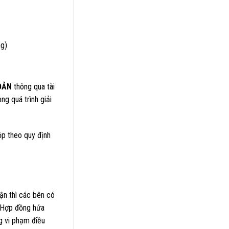
ng)
OẢN
thông qua tài
ng quá trình giải
ộp theo quy định
ận thì các bên có
. Hợp đồng hứa
g vi phạm điều