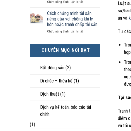
ở
Chức năng bình luận bị tắt
kiện
tài
hôn
Luật sư
Chọn
kinh
sản
nhân
sự/hàn
ly
tế
chia
Cách chứng minh tài sản
thực
hôn
tốt
như
án và
k
tế?
riêng của vợ, chồng khi ly
khi
hơn
thế
hôn hoặc tranh chấp tài sản
hôn
cũng
nào?
Tư các
ở
Chức năng bình luận bị tắt
nhân
được
Cách
không
trực
chứng
hạnh
tiếp
Tro
minh
phúc:
nuôi
CHUYÊN MỤC NỔI BẬT
tài
Góc
hợp
con
sản
nhìn
riêng
luật
Tro
của
sư
Bất động sản
(2)
the
vợ,
chồng
ngư
Di chúc – thừa kế
(1)
khi
đượ
ly
hôn
Dịch thuật
(1)
hoặc
Tại sa
tranh
chấp
Dịch vụ kế toán, báo cáo tài
Tranh 
tài
chính
sản
điểm c
(1)
và tối 