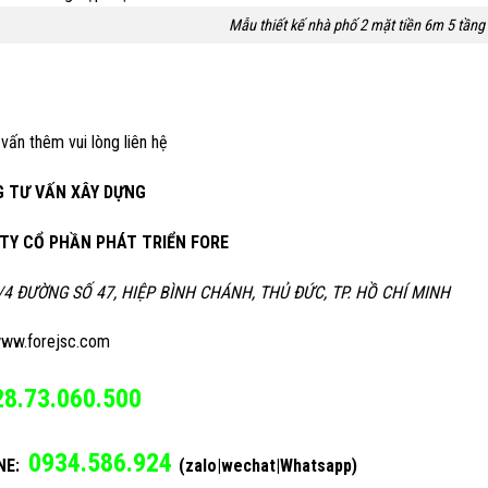
Mẫu thiết kế nhà phố 2 mặt tiền 6m 5 tầng
vấn thêm vui lòng liên hệ
 TƯ VẤN XÂY DỰNG
TY CỔ PHẦN PHÁT TRIỂN FORE
/4 ĐƯỜNG SỐ 47, HIỆP BÌNH CHÁNH, THỦ ĐỨC, TP. HỒ CHÍ MINH
ww.forejsc.com
28.73.060.500
0934.586.924
NE:
(zalo|wechat|Whatsapp)