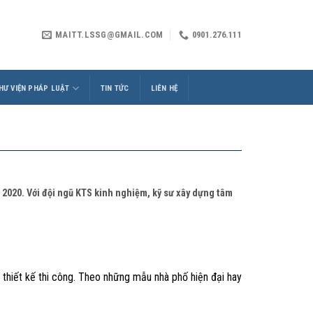
MAITT.LSSG@GMAIL.COM
0901.276.111
HƯ VIỆN PHÁP LUẬT
TIN TỨC
LIÊN HỆ
t 2020. Với đội ngũ KTS kinh nghiệm, kỹ sư xây dựng tâm
ị thiết kế thi công. Theo những mẫu nhà phố hiện đại hay