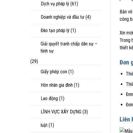
Dịch vụ pháp lý
(61)
Bản vẽ 
Doanh nghiệp và đầu tư
(4)
công b
Đào tạo pháp lý
(1)
Xin mời
Trong h
Giải quyết tranh chấp dân sự –
thiết k
hình sự
(29)
Đơn g
Giấy phép con
(1)
Thi
Thi
Hôn nhân gia đình
(1)
Đơn
Lao động
(1)
Đơn
LĨNH VỰC XÂY DỰNG
(3)
Liên 
luật
(1)