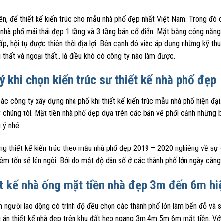
iên, để thiết kế kiến trúc cho mẫu nhà phố đẹp nhất Việt Nam. Trong đó
nhà phố mái thái đẹp 1 tầng và 3 tầng bán cổ điển. Mặt bằng công năng
p, hội tụ được thiên thời địa lợi. Bên cạnh đó việc áp dụng những kỹ thu
i thất và ngoại thất.. là điều khó có công ty nào làm được.
ý khi chọn kiến trúc sư thiết kế nhà phố đẹp
ác công ty xây dựng nhà phố khi thiết kế kiến trúc mẫu nhà phố hiện đạ
 chúng tôi. Mặt tiền nhà phố đẹp dựa trên các bản vẽ phối cảnh những b
u ý nhé.
ng thiết kế kiến trúc theo mẫu nhà phố đẹp 2019 – 2020 nghiêng về sự
iêm tốn sẽ lên ngôi. Bởi do mật độ dân số ở các thành phố lớn ngày càn
t kế nhà ống mặt tiền nhà đẹp 3m đến 6m hi
 người lao động có trình độ đều chọn các thành phố lớn làm bến đỗ và si
 án thiết kế nhà đẹp trên khu đất hẹp ngang 3m 4m 5m 6m mặt tiền. Với