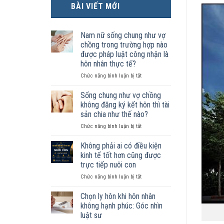
BÀI VIẾT MỚI
Nam nữ sống chung như vợ
chồng trong trường hợp nào
được pháp luật công nhận là
hôn nhân thực tế?
ở
Chức năng bình luận bị tắt
Nam
nữ
Sống chung như vợ chồng
sống
không đăng ký kết hôn thì tài
chung
sản chia như thế nào?
như
ở
Chức năng bình luận bị tắt
vợ
Sống
chồng
chung
trong
Không phải ai có điều kiện
như
trường
kinh tế tốt hơn cũng được
vợ
hợp
trực tiếp nuôi con
chồng
nào
ở
Chức năng bình luận bị tắt
không
được
Không
đăng
pháp
phải
ký
luật
Chọn ly hôn khi hôn nhân
ai
kết
công
không hạnh phúc: Góc nhìn
có
hôn
nhận
luật sư
điều
thì
là