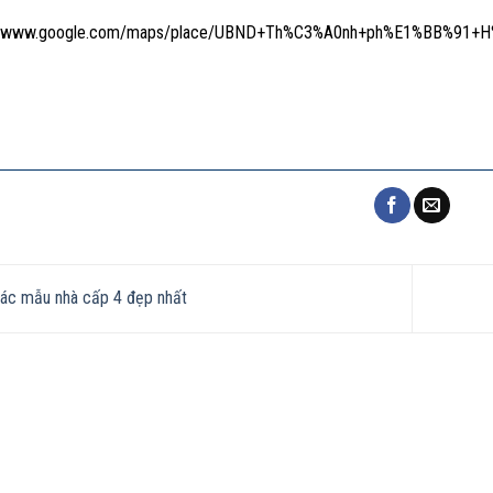
://www.google.com/maps/place/UBND+Th%C3%A0nh+ph%E1%BB%91+H%
ác mẫu nhà cấp 4 đẹp nhất