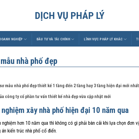
DỊCH VỤ PHÁP LÝ
 DOANH NGHIỆP
ĐẦU TƯ VÀ TÀI CHÍNH
LĨNH VỰC PHÁP LÝ KHÁC
T
 mẫu nhà phố đẹp
sơ mẫu nhà phố đẹp thiết kế 1 tầng đến 2 tầng hay 3 tầng hiện đại mới nhấ
ủa công ty cổ phần tư vấn thiết kế nhà đẹp vừa cập nhật mới
 nghiệm xây nhà phố hiện đại 10 năm qua
h nghiệm hơn 10 năm qua thì không có gì phải bàn cãi khi lựa chọn đơn v
án kiến trúc nhà phố cổ điển.