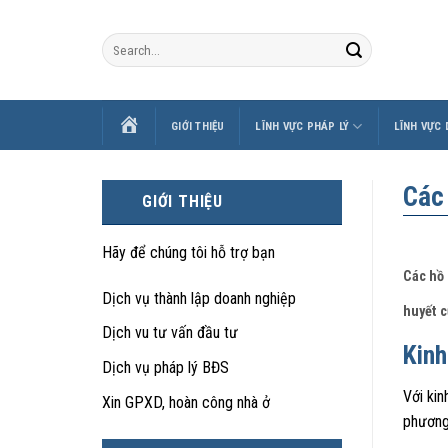
Skip
to
content
TRANG
GIỚI THIỆU
LĨNH VỰC PHÁP LÝ
LĨNH VỰC
CHỦ
Các
GIỚI THIỆU
Hãy để chúng tôi hỗ trợ bạn
Các hồ 
Dịch vụ thành lập doanh nghiệp
huyết c
Dịch vu tư vấn đầu tư
Kinh
Dịch vụ pháp lý BĐS
Với kin
Xin GPXD, hoàn công nhà ở
phương 