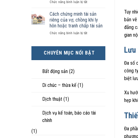
ở
Chức năng bình luận bị tắt
kiện
tài
hôn
Chọn
kinh
sản
nhân
Tuy nh
ly
tế
chia
Cách chứng minh tài sản
thực
hôn
tốt
như
tế?
bản vẽ 
riêng của vợ, chồng khi ly
khi
hơn
thế
hôn hoặc tranh chấp tài sản
đẳng cấ
hôn
cũng
nào?
ở
Chức năng bình luận bị tắt
nhân
được
gian nộ
Cách
không
trực
chứng
hạnh
tiếp
Lưu 
minh
phúc:
nuôi
CHUYÊN MỤC NỔI BẬT
tài
Góc
con
sản
nhìn
Đa số c
riêng
luật
của
sư
công ty
Bất động sản
(2)
vợ,
biệt lư
chồng
Di chúc – thừa kế
(1)
khi
ly
Xu hướ
hôn
Dịch thuật
(1)
hẹp kh
hoặc
tranh
chấp
Dịch vụ kế toán, báo cáo tài
Thiế
tài
chính
sản
Đa phần
(1)
phương