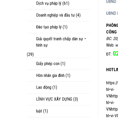
UBND 
Dịch vụ pháp lý
(61)
UBND 
Doanh nghiệp và đầu tư
(4)
PHÒNG
Đào tạo pháp lý
(1)
CÔNG 
ĐC: 20
Giải quyết tranh chấp dân sự –
hình sự
Web:
w
0
ĐT:
(29)
Giấy phép con
(1)
HOTLI
Hôn nhân gia đình
(1)
https
Lao động
(1)
hl=vi-
VNhtt
LĨNH VỰC XÂY DỰNG
(3)
hl=vi-
VNhtt
luật
(1)
hl=vi-V