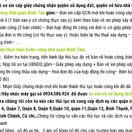
ồ sơ xin cấp giấy chứng nhận quyền sử dụng đất, quyền sở hửu nhà v
ông nhà quận Bình Tân
gồm:
– Đơn xin cấp GCN mới khi hoàn công xây
hà ở (1 bản sao y có chứng thực sao y), kèm theo bản vẽ xin phép xây d
hoàn công (2 bản chính).– Bản hợp đồng thi công với đơn vị có giấy phé
a đơn vị thi công (có thị thực sao y). Hoặc biên lai thu thuế xây dựng
g trình– …..
ình thực hiện hoàn công nhà quận Bình Tân
:
1:
Kiểm tra hiện trạng, tiến hành lập thủ tục đo vẽ bản vẽ hoàn công, bản 
:
Nộp hồ sơ tại UBNDQ gồm– Giấy phép xây dựng + Bản vẽ xin phép xâ
ng thi công thầu xây dựng– Hoá đơn đỏ của hợp đồng thi công– Biên bả
ổ đỏ)
:
Nhận Giấy chứng nhận mới khi hoàn thành thủ tục hoàn công khi đó đã 
.
Hãy nhấc máy gọi số
0934.586.924
để được
tư vấn và sử dụng dịc
ra chúng tôi còn tư vấn các thủ tục và cung cấp dịch vụ các quận 
 6, Quận 7, Quận 8, Quận 9,Quận 10, quận 11,Quận 12, Bình Thạnh,
ình Chánh, Củ chi…
Chúng tôi cũng tư vấn các thủ tục và các dịch vụ 
hanh
ổ hồng , sổ đỏ uy tín, . (Làm sổ hồng sổ đỏ cho các trường hợp xây dựng