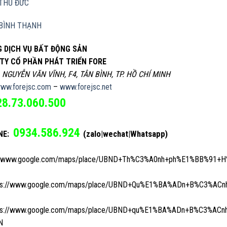
THỦ ĐỨC
BÌNH THẠNH
 DỊCH VỤ BẤT ĐỘNG SẢN
TY CỔ PHẦN PHÁT TRIỂN FORE
, NGUYỄN VĂN VĨNH, F4, TÂN BÌNH, TP. HỒ CHÍ MINH
ww.forejsc.com
–
www.forejsc.net
28.73.060.500
0934.586.924
(zalo|wechat|Whatsapp)
NE:
://www.google.com/maps/place/UBND+Th%C3%A0nh+ph%E1%BB%91+H%
ps://www.google.com/maps/place/UBND+Qu%E1%BA%ADn+B%C3%ACnh+
ps://www.google.com/maps/place/UBND+qu%E1%BA%ADn+B%C3%ACnh+
N