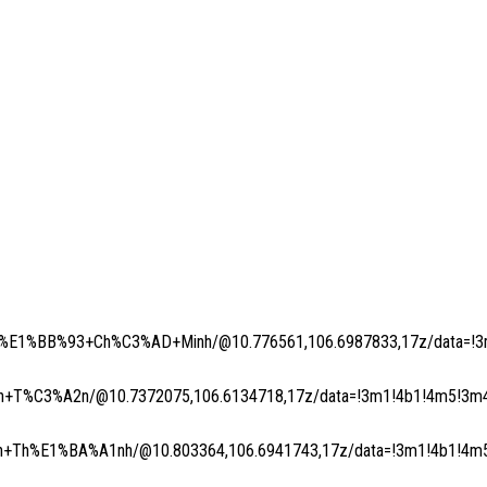
E1%BB%93+Ch%C3%AD+Minh/@10.776561,106.6987833,17z/data=!3m
T%C3%A2n/@10.7372075,106.6134718,17z/data=!3m1!4b1!4m5!3m4!
Th%E1%BA%A1nh/@10.803364,106.6941743,17z/data=!3m1!4b1!4m5!