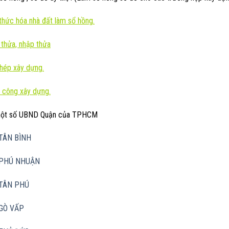
hức hóa nhà đất làm sổ hồng.
 thửa, nhập thửa
phép xây dựng.
 công xây dựng.
 một số UBND Quận của TPHCM
TÂN BÌNH
PHÚ NHUẬN
TÂN PHÚ
GÒ VẤP