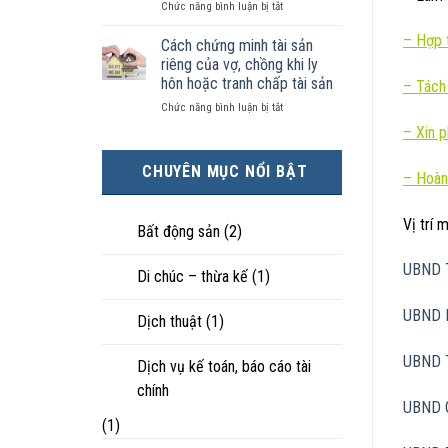
ở
Chức năng bình luận bị tắt
kiện
tài
hôn
Chọn
kinh
sản
nhân
–
Hợp t
ly
tế
chia
Cách chứng minh tài sản
thực
hôn
tốt
như
tế?
riêng của vợ, chồng khi ly
khi
hơn
thế
hôn hoặc tranh chấp tài sản
–
Tách
hôn
cũng
nào?
ở
Chức năng bình luận bị tắt
nhân
được
Cách
không
trực
–
Xin 
chứng
hạnh
tiếp
minh
phúc:
nuôi
CHUYÊN MỤC NỔI BẬT
tài
Góc
– Hoàn
con
sản
nhìn
riêng
luật
Vị trí
của
sư
Bất động sản
(2)
vợ,
chồng
UBND 
Di chúc – thừa kế
(1)
khi
ly
hôn
UBND 
Dịch thuật
(1)
hoặc
tranh
UBND 
chấp
Dịch vụ kế toán, báo cáo tài
tài
chính
sản
UBND 
(1)