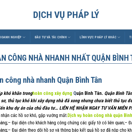
DỊCH VỤ PHÁP LÝ
 DOANH NGHIỆP
ĐẦU TƯ VÀ TÀI CHÍNH
LĨNH VỰC PHÁP LÝ KHÁC
T
N CÔNG NHÀ NHANH NHẤT QUẬN BÌNH 
n công nhà nhanh Quận Bình Tân
p khó khăn trong
hoàn công xây dựng
Q
uận Bình Tân
. Quận Bình Tân
 sơ, thủ tục khó khi xây dựng nhà đã xong nhưng chưa biết thủ tục để
ến khu dự án của chủ đầu tư… LIÊN HỆ NHẬN NGAY TƯ VẤN MIỄN PH
 nhận các hồ sơ khó, gặp vướng mắt.
Dịch vụ hoàn công nhà quận Bìn
hàng;– Đại diện cho khách hàng công chứng các giấy tờ có liên quan;– Đ
hàng;– Đại diện theo dõi hồ sơ và thông báo kết quả hồ sơ đã nộp cho 