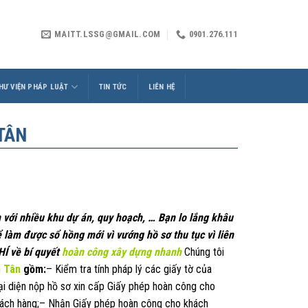
MAITT.LSSG@GMAIL.COM
0901.276.111
HƯ VIỆN PHÁP LUẬT
TIN TỨC
LIÊN HỆ
TÂN
 với nhiều khu dự án, quy hoạch, … Bạn lo lắng khâu
 làm được sổ hồng mới vì vướng hồ sơ thu tục vì liên
Í về bí quyết
hoàn công xây dựng nhanh
Chúng tôi
h Tân
gồm:
– Kiểm tra tính pháp lý các giấy tờ của
ại diện nộp hồ sơ xin cấp Giấy phép hoàn công cho
khách hàng;– Nhận Giấy phép hoàn công cho khách