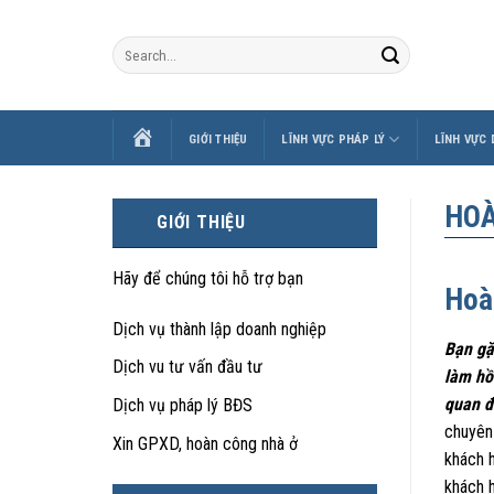
Skip
to
content
TRANG
GIỚI THIỆU
LĨNH VỰC PHÁP LÝ
LĨNH VỰC
CHỦ
HOÀ
GIỚI THIỆU
Hãy để chúng tôi hỗ trợ bạn
Hoà
Dịch vụ thành lập doanh nghiệp
Bạn gặ
Dịch vu tư vấn đầu tư
làm hồ
quan đ
Dịch vụ pháp lý BĐS
chuyên
Xin GPXD, hoàn công nhà ở
khách 
khách 