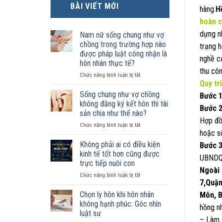
BÀI VIẾT MỚI
hàng.
H
hoàn c
dựng n
Nam nữ sống chung như vợ
chồng trong trường hợp nào
trạng 
được pháp luật công nhận là
nghề củ
hôn nhân thực tế?
thu côn
ở
Chức năng bình luận bị tắt
Quy tr
Nam
nữ
Sống chung như vợ chồng
Bước 
sống
không đăng ký kết hôn thì tài
Bước 2
chung
sản chia như thế nào?
như
Hợp đồ
ở
Chức năng bình luận bị tắt
vợ
hoặc s
Sống
chồng
chung
trong
Không phải ai có điều kiện
Bước 3
như
trường
kinh tế tốt hơn cũng được
UBNDQ
vợ
hợp
trực tiếp nuôi con
chồng
nào
Ngoài 
ở
Chức năng bình luận bị tắt
không
được
7,Quận
Không
đăng
pháp
phải
ký
luật
Chọn ly hôn khi hôn nhân
Môn, B
ai
kết
công
không hạnh phúc: Góc nhìn
hồng n
có
hôn
nhận
luật sư
điều
thì
là
– Làm s