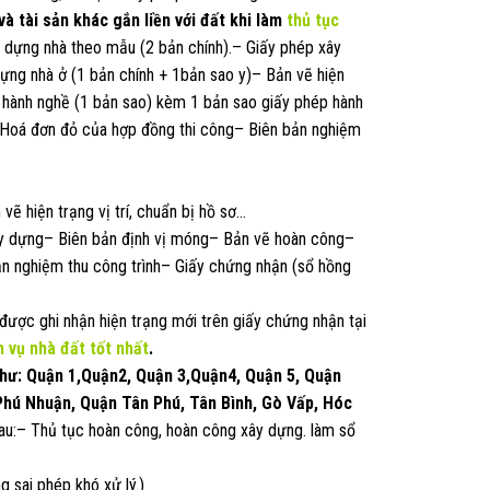
à tài sản khác gắn liền với đất khi làm
thủ tục
 dựng nhà theo mẫu (2 bản chính).– Giấy phép xây
ựng nhà ở (1 bản chính + 1bản sao y)– Bản vẽ hiện
p hành nghề (1 bản sao) kèm 1 bản sao giấy phép hành
.– Hoá đơn đỏ của hợp đồng thi công– Biên bản nghiệm
vẽ hiện trạng vị trí, chuẩn bị hồ sơ…
y dựng– Biên bản định vị móng– Bản vẽ hoàn công–
n nghiệm thu công trình– Giấy chứng nhận (sổ hồng
được ghi nhận hiện trạng mới trên giấy chứng nhận tại
h vụ nhà đất
tốt nhất
.
như: Quận 1,Quận2, Quận 3,Quận4, Quận 5, Quận
 Phú Nhuận, Quận Tân Phú, Tân Bình, Gò Vấp, Hóc
sau:– Thủ tục hoàn công, hoàn công xây dựng. làm sổ
 sai phép khó xử lý.)