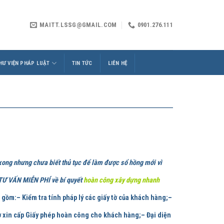
MAITT.LSSG@GMAIL.COM
0901.276.111
HƯ VIỆN PHÁP LUẬT
TIN TỨC
LIÊN HỆ
 xong nhưng chưa biết thủ tục để làm được sổ hồng mới vì
 TƯ VẤN MIỄN PHÍ về bí quyết
hoàn công xây dựng nhanh
gồm:
– Kiểm tra tính pháp lý các giấy tờ của khách hàng;–
ơ xin cấp Giấy phép hoàn công cho khách hàng;– Đại diện