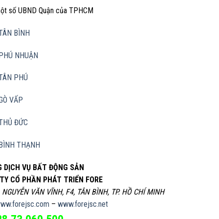
 một số UBND Quận của TPHCM
TÂN BÌNH
PHÚ NHUẬN
TÂN PHÚ
GÒ VẤP
THỦ ĐỨC
BÌNH THẠNH
 DỊCH VỤ BẤT ĐỘNG SẢN
TY CỔ PHẦN PHÁT TRIỂN FORE
, NGUYỄN VĂN VĨNH, F4, TÂN BÌNH, TP. HỒ CHÍ MINH
ww.forejsc.com
–
www.forejsc.net