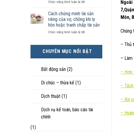
Ngoài 
ở
Chức năng bình luận bị tắt
kiện
tài
hôn
Chọn
kinh
sản
nhân
7,Quận
ly
tế
chia
Cách chứng minh tài sản
thực
Môn, B
hôn
tốt
như
tế?
riêng của vợ, chồng khi ly
khi
hơn
thế
hôn hoặc tranh chấp tài sản
hôn
cũng
nào?
Chúng t
ở
Chức năng bình luận bị tắt
nhân
được
Cách
không
trực
chứng
hạnh
tiếp
– Thủ 
minh
phúc:
nuôi
CHUYÊN MỤC NỔI BẬT
tài
Góc
con
sản
– Làm s
nhìn
riêng
luật
của
sư
Bất động sản
(2)
–
Hợp t
vợ,
chồng
Di chúc – thừa kế
(1)
khi
–
Tách
ly
hôn
Dịch thuật
(1)
hoặc
–
Xin 
tranh
chấp
Dịch vụ kế toán, báo cáo tài
– Hoàn
tài
chính
sản
(1)