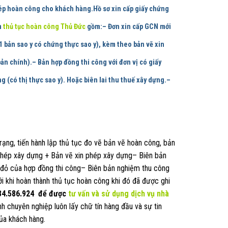
hép hoàn công cho khách hàng.
Hồ sơ xin cấp giấy chứng
m
thủ tục hoàn công Thủ Đức
gồm:
– Đơn xin cấp GCN mới
 bản sao y có chứng thực sao y), kèm theo bản vẽ xin
ản chính).– Bản hợp đồng thi công với đơn vị có giấy
 (có thị thực sao y). Hoặc biên lai thu thuế xây dựng.–
rạng, tiến hành lập thủ tục đo vẽ bản vẽ hoàn công, bản
ép xây dựng + Bản vẽ xin phép xây dựng– Biên bản
đỏ của hợp đồng thi công– Biên bản nghiệm thu công
 khi hoàn thành thủ tục hoàn công khi đó đã được ghi
34.586.924
để được
tư vấn và sử dụng dịch vụ nhà
ính chuyên nghiệp luôn lấy chữ tín hàng đầu và sự tin
ủa khách hàng.