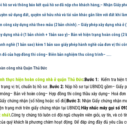
i hồ sơ và thông báo kết quả hồ sơ đã nộp cho khách hàng;– Nhận Giấy p
yền sử dụng đất, quyền sở hửu nhà và tài sản khác gắn liền với đất khi là
n công xây dựng nhà theo mẫu (2 bản chính).– Giấy phép xây dựng nhà ở (1
y dựng nhà ở (1 bản chính + 1bản sao y)– Bản vẽ hiện trạng hoàn công (2 b
nh nghề (1 bản sao) kèm 1 bản sao giấy phép hành nghề của đơn vị thi công
 đỏ của hợp đồng thi công– Biên bản nghiệm thu công trình– …..
oàn công nhà Quận Thủ Đức
ình thực hiện hoàn công nhà ở quận Thủ Đức
:
Bước 1:
Kiểm tra hiện t
 trạng vị trí, chuẩn bị hồ sơ…
Bước 2:
Nộp hồ sơ tại UBNDQ gồm– Giấy ph
ị móng– Bản vẽ hoàn công– Hợp đồng thi công thầu xây dựng– Hoá đơn 
 Giấy chứng nhận (sổ hồng hoặc sổ đỏ)
Bước 3:
Nhận Giấy chứng nhận mới
iện trạng mới trên giấy chứng nhận tại UBNDQ.
Hãy nhấc máy gọi số
09
 nhất
.
Công ty chúng tôi luôn có đội ngũ chuyên viên giỏi, uy tín, và có t
của quý khách là phương châm hoạt động. Để đáp ứng đầy đủ yêu cầu c