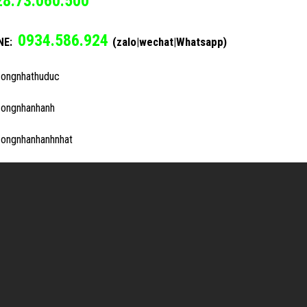
28.73.060.500
0934.586.924
(zalo|wechat|Whatsapp)
NE:
ongnhathuduc
ongnhanhanh
ongnhanhanhnhat