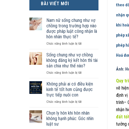
BÀI VIẾT MỚI
theo dõ
nhận qu
Nam nữ sống chung như vợ
khi hoà
chồng trong trường hợp nào
được pháp luật công nhận là
phép xâ
hôn nhân thực tế?
ở
Chức năng bình luận bị tắt
phép hà
Nam
nữ
Sống chung như vợ chồng
Hoá đơn
sống
không đăng ký kết hôn thì tài
chung
sản chia như thế nào?
như
Ảnh: H
ở
Chức năng bình luận bị tắt
vợ
Sống
chồng
Quy tr
chung
trong
Không phải ai có điều kiện
như
vẽ hiện
trường
kinh tế tốt hơn cũng được
vợ
hợp
trực tiếp nuôi con
định v
chồng
nào
ở
trình–
Chức năng bình luận bị tắt
không
được
Không
đăng
pháp
nhận h
phải
ký
luật
Chọn ly hôn khi hôn nhân
đất
tốt
ai
kết
công
không hạnh phúc: Góc nhìn
có
hôn
nhận
luật sư
tưởng 
điều
thì
là