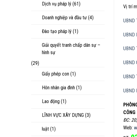
Dịch vụ pháp lý
(61)
Vị trí
Doanh nghiệp và đầu tư
(4)
UBND 
Đào tạo pháp lý
(1)
UBND 
Giải quyết tranh chấp dân sự –
UBND 
hình sự
UBND 
(29)
Giấy phép con
(1)
UBND 
Hôn nhân gia đình
(1)
UBND 
Lao động
(1)
PHÒNG
CÔNG 
LĨNH VỰC XÂY DỰNG
(3)
ĐC: 20
Web:
w
luật
(1)