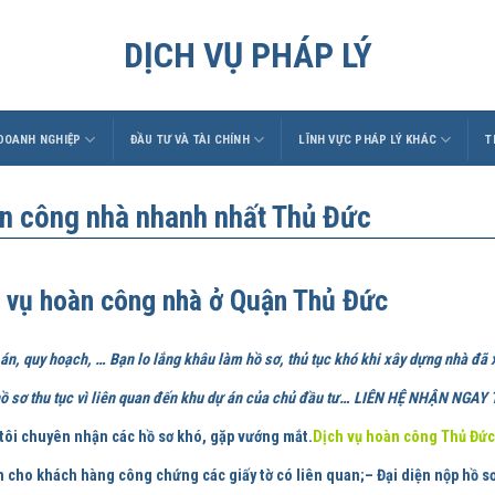
DỊCH VỤ PHÁP LÝ
 DOANH NGHIỆP
ĐẦU TƯ VÀ TÀI CHÍNH
LĨNH VỰC PHÁP LÝ KHÁC
T
n công nhà nhanh nhất Thủ Đức
 vụ hoàn công nhà ở Quận Thủ Đức
án, quy hoạch, … Bạn lo lắng khâu làm hồ sơ, thủ tục khó khi xây dựng nhà đã
ồ sơ thu tục vì liên quan đến khu dự án của chủ đầu tư… LIÊN HỆ NHẬN NGAY
tôi chuyên nhận các hồ sơ khó, gặp vướng mắt.
Dịch vụ hoàn công Thủ Đức
n cho khách hàng công chứng các giấy tờ có liên quan;– Đại diện nộp hồ s