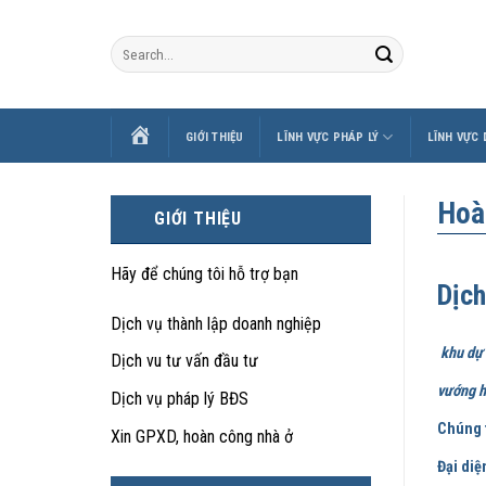
Skip
to
content
TRANG
GIỚI THIỆU
LĨNH VỰC PHÁP LÝ
LĨNH VỰC
CHỦ
Hoà
GIỚI THIỆU
Hãy để chúng tôi hỗ trợ bạn
Dịch
Dịch vụ thành lập doanh nghiệp
khu dự 
Dịch vu tư vấn đầu tư
vướng h
Dịch vụ pháp lý BĐS
Chúng 
Xin GPXD, hoàn công nhà ở
Đại diệ