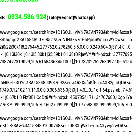
0934.586.924
NE:
(zalo|wechat|Whatsapp)
//www.google.com/search?rlz=1C1SQJL_viVN793VN793&tbm=lcl&sxs
S4t6qtqg%3A1584890708527&ei=VIN3Xs7dH6PpmAWup7WYCw&q=ubnd+
l2j0i22i30k1l8.276445.277762.0.278260.5.5.0.0.0.0.240.604.0j3j1.4.0….0
3k1j0i13i30k1j0i13i5i30k1j35i39k1.0.138tDRjavVY#rlfi=hd:;si:1377770
37387477319029,106.61584368451001],[10.73702752268097,106.6154
//www.google.com/search?rlz=1C1SQJL_viVN793VN793&tbm=lcl&sxsr
G5l4lKeta3DYg%3A1584890987692&ei=a4R3XufuKfGumAX82pmQDA&q=
1749.0.12102.11.11.0.0.0.0.306.636.0j3j0j1.4.0….0…1c.1.64.psy-ab..7.4.
9k1j0i67k1.0.Fkf8BHCdDt8#rlfi=hd:;si:14507854171134767680,l,
77763799999999,106.70160279999999],[10.775889099999999,106.700
//www.google.com/search?rlz=1C1SQJL_viVN793VN793&tbm=lcl&sxsr
eKUieS8Aw%3A1584891000748&ei=eIR3XqWkLeytmAXywp2wDA&q=ub