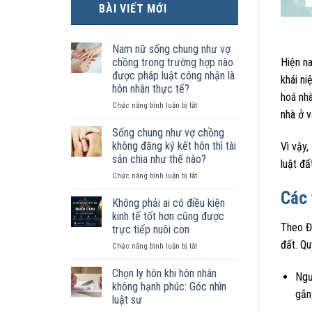
BÀI VIẾT MỚI
Nam nữ sống chung như vợ
chồng trong trường hợp nào
Hiện n
được pháp luật công nhận là
khái ni
hôn nhân thực tế?
hoá nhà
ở
Chức năng bình luận bị tắt
nhà ở v
Nam
nữ
Sống chung như vợ chồng
sống
không đăng ký kết hôn thì tài
Vì vậy,
chung
sản chia như thế nào?
luật đấ
như
ở
Chức năng bình luận bị tắt
vợ
Sống
chồng
Các 
chung
trong
Không phải ai có điều kiện
như
trường
kinh tế tốt hơn cũng được
vợ
hợp
Theo Đ
trực tiếp nuôi con
chồng
nào
đất. Qu
ở
Chức năng bình luận bị tắt
không
được
Không
đăng
pháp
phải
ký
luật
Chọn ly hôn khi hôn nhân
Ngư
ai
kết
công
không hạnh phúc: Góc nhìn
gắn 
có
hôn
nhận
luật sư
điều
thì
là