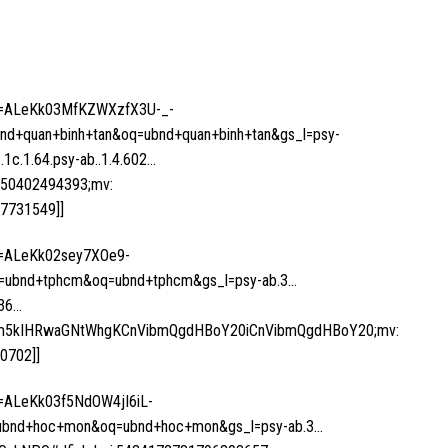
rf=ALeKk03MfKZWXzfX3U-_-
quan+binh+tan&oq=ubnd+quan+binh+tan&gs_l=psy-
…1c.1.64.psy-ab..1.4.602…
9550402494393;mv:
7731549]]
f=ALeKk02sey7XOe9-
ubnd+tphcm&oq=ubnd+tphcm&gs_l=psy-ab.3…
636…
Cgp1Ym5kIHRwaGNtWhgKCnVibmQgdHBoY20iCnVibmQgdHBoY20;mv:
0702]]
f=ALeKk03f5NdOW4jI6iL-
nd+hoc+mon&oq=ubnd+hoc+mon&gs_l=psy-ab.3…