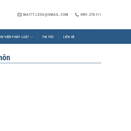
MAITT.LSSG@GMAIL.COM
0901.276.111
HƯ VIỆN PHÁP LUẬT
TIN TỨC
LIÊN HỆ
môn