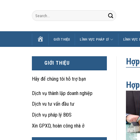
Skip
to
content
TRANG
GIỚI THIỆU
LĨNH VỰC PHÁP LÝ
LĨNH VỰC
CHỦ
Hợp
GIỚI THIỆU
Hãy để chúng tôi hỗ trợ bạn
Hợp
Dịch vụ thành lập doanh nghiệp
Dịch vu tư vấn đầu tư
Dịch vụ pháp lý BĐS
Xin GPXD, hoàn công nhà ở