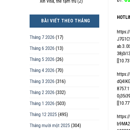
ĐT:
Xin Visa, thẻ tạm trú
(2)
HOTLI
BÀI VIẾT THEO THÁNG
https:
Tháng 7 2026
(17)
J7G1C
ab.3..0
Tháng 6 2026
(13)
38j0i1
Tháng 5 2026
(26)
[[10.7
Tháng 4 2026
(70)
https:
Tháng 3 2026
(316)
dQ4IK
8757.1
Tháng 2 2026
(332)
0j35i3
[[10.7
Tháng 1 2026
(503)
Tháng 12 2025
(495)
https:
b9MA2
Tháng mười một 2025
(304)