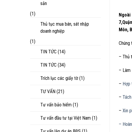
sản
(1)
Ngoài 
7,Quận
Thủ tục mua bán, sát nhập
Môn, B
doanh nghiệp
(1)
Chúng t
TIN TỨC
(14)
– Thủ 
TIN TỨC
(34)
– Làm s
Trích lục các giấy tờ
(1)
–
Hợp t
TƯ VẤN
(21)
–
Tách
Tư vấn bảo hiểm
(1)
–
Xin 
Tư vấn đầu tư tại Việt Nam
(1)
– Hoàn
Tư vấn lập dự án BĐS
(1)