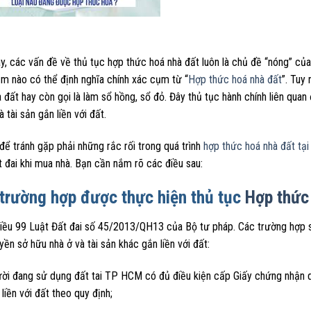
ay, các vấn đề về thủ tục hợp thức hoá nhà đất luôn là chủ đề “nóng” c
ệm nào có thể định nghĩa chính xác cụm từ “
Hợp thức hoá nhà đất
”. Tuy
 đất hay còn gọi là làm sổ hồng, sổ đỏ. Đây thủ tục hành chính liên qu
à tài sản gắn liền với đất.
 để tránh gặp phải những rắc rối trong quá trình
hợp thức hoá nhà đất tại
t đai khi mua nhà. Bạn cần nắm rõ các điều sau:
trường hợp được thực hiện thủ tục
Hợp thức
iều 99 Luật Đất đai số 45/2013/QH13 của Bộ tư pháp. Các trường hợp 
yền sở hữu nhà ở và tài sản khác gắn liền với đất:
ời đang sử dụng đất tai TP HCM có đủ điều kiện cấp Giấy chứng nhận q
liền với đất theo quy định;