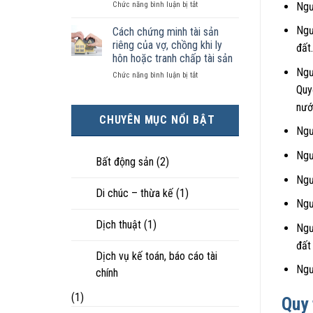
ở
Chức năng bình luận bị tắt
kiện
Ngư
tài
hôn
Chọn
kinh
sản
nhân
ly
tế
Ngư
chia
Cách chứng minh tài sản
thực
hôn
tốt
như
tế?
riêng của vợ, chồng khi ly
đất
khi
hơn
thế
hôn hoặc tranh chấp tài sản
hôn
cũng
nào?
Ngư
ở
Chức năng bình luận bị tắt
nhân
được
Cách
không
trực
Quy
chứng
hạnh
tiếp
nướ
minh
phúc:
nuôi
CHUYÊN MỤC NỔI BẬT
tài
Góc
con
Ngư
sản
nhìn
riêng
luật
Ngư
của
sư
Bất động sản
(2)
vợ,
Ngư
chồng
Di chúc – thừa kế
(1)
khi
Ngư
ly
hôn
Dịch thuật
(1)
Ngư
hoặc
tranh
đất
chấp
Dịch vụ kế toán, báo cáo tài
tài
Ngư
chính
sản
(1)
Quy 