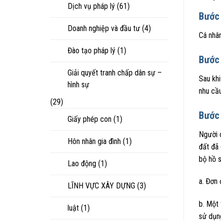
Dịch vụ pháp lý
(61)
Bước 
Doanh nghiệp và đầu tư
(4)
Cá nhâ
Đào tạo pháp lý
(1)
Bước 
Giải quyết tranh chấp dân sự –
Sau kh
hình sự
nhu cầu
(29)
Bước 
Giấy phép con
(1)
Người c
Hôn nhân gia đình
(1)
đất đã 
bộ hồ 
Lao động
(1)
a. Đơn 
LĨNH VỰC XÂY DỰNG
(3)
b. Một
luật
(1)
sử dụng