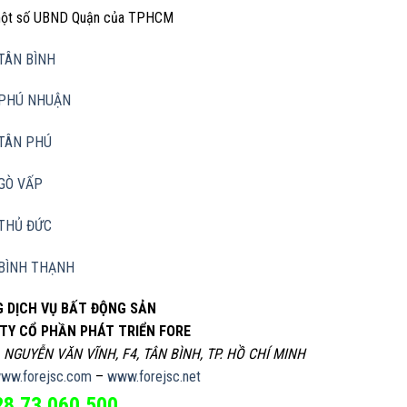
 một số UBND Quận của TPHCM
TÂN BÌNH
PHÚ NHUẬN
TÂN PHÚ
GÒ VẤP
THỦ ĐỨC
BÌNH THẠNH
 DỊCH VỤ BẤT ĐỘNG SẢN
TY CỔ PHẦN PHÁT TRIỂN FORE
, NGUYỄN VĂN VĨNH, F4, TÂN BÌNH, TP. HỒ CHÍ MINH
ww.forejsc.com
–
www.forejsc.net
28.73.060.500