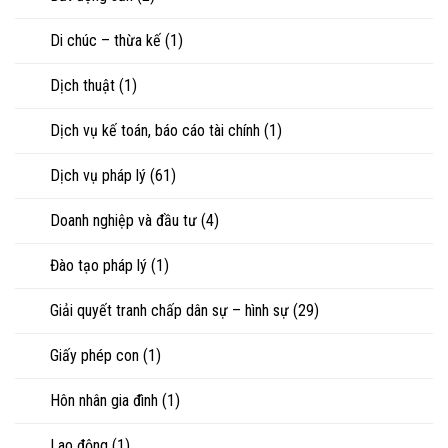
vợ,
sư
chồng
Di chúc – thừa kế
(1)
khi
ly
hôn
Dịch thuật
(1)
hoặc
tranh
chấp
Dịch vụ kế toán, báo cáo tài chính
(1)
tài
sản
Dịch vụ pháp lý
(61)
Doanh nghiệp và đầu tư
(4)
Đào tạo pháp lý
(1)
Giải quyết tranh chấp dân sự – hình sự
(29)
Giấy phép con
(1)
Hôn nhân gia đình
(1)
Lao động
(1)