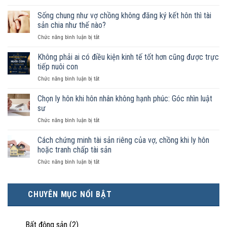
Nam
nữ
Sống chung như vợ chồng không đăng ký kết hôn thì tài
sống
sản chia như thế nào?
chung
ở
Chức năng bình luận bị tắt
như
Sống
vợ
chung
Không phải ai có điều kiện kinh tế tốt hơn cũng được trực
chồng
như
trong
tiếp nuôi con
vợ
trường
ở
Chức năng bình luận bị tắt
chồng
hợp
Không
không
nào
phải
Chọn ly hôn khi hôn nhân không hạnh phúc: Góc nhìn luật
đăng
được
ai
ký
sư
pháp
có
kết
luật
ở
Chức năng bình luận bị tắt
điều
hôn
công
Chọn
kiện
thì
nhận
ly
Cách chứng minh tài sản riêng của vợ, chồng khi ly hôn
kinh
tài
là
hôn
tế
hoặc tranh chấp tài sản
sản
hôn
khi
tốt
chia
nhân
ở
Chức năng bình luận bị tắt
hôn
hơn
như
thực
Cách
nhân
cũng
thế
tế?
chứng
không
được
nào?
minh
hạnh
trực
CHUYÊN MỤC NỔI BẬT
tài
phúc:
tiếp
sản
Góc
nuôi
riêng
nhìn
con
của
Bất động sản
(2)
luật