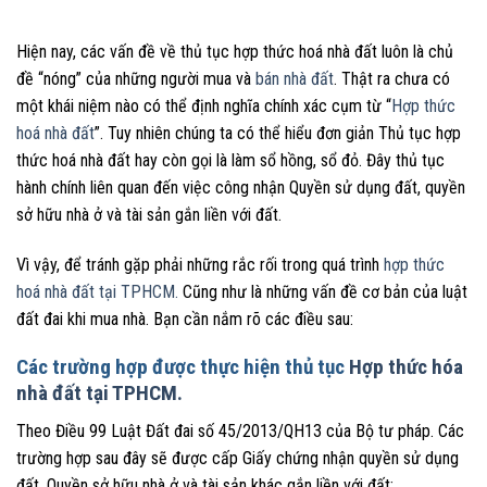
Hiện nay, các vấn đề về thủ tục hợp thức hoá nhà đất luôn là chủ
đề “nóng” của những người mua và
bán nhà đất
. Thật ra chưa có
một khái niệm nào có thể định nghĩa chính xác cụm từ “
Hợp thức
hoá nhà đất
”. Tuy nhiên chúng ta có thể hiểu đơn giản Thủ tục hợp
thức hoá nhà đất hay còn gọi là làm sổ hồng, sổ đỏ. Đây thủ tục
hành chính liên quan đến việc công nhận Quyền sử dụng đất, quyền
sở hữu nhà ở và tài sản gắn liền với đất.
Vì vậy, để tránh gặp phải những rắc rối trong quá trình
hợp thức
hoá nhà đất tại TPHCM.
Cũng như là những vấn đề cơ bản của luật
đất đai khi mua nhà. Bạn cần nắm rõ các điều sau:
Các trường hợp được thực hiện thủ tục
Hợp thức hóa
nhà đất tại TPHCM.
Theo Điều 99 Luật Đất đai số 45/2013/QH13 của Bộ tư pháp. Các
trường hợp sau đây sẽ được cấp Giấy chứng nhận quyền sử dụng
đất. Quyền sở hữu nhà ở và tài sản khác gắn liền với đất: