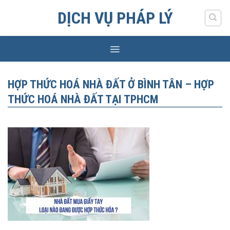
Skip
DỊCH VỤ PHÁP LÝ
to
content
HỢP THỨC HOÁ NHÀ ĐẤT Ở BÌNH TÂN – HỢP
THỨC HOÁ NHÀ ĐẤT TẠI TPHCM