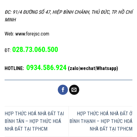
ĐC: 91/4 ĐƯỜNG SỐ 47, HIỆP BÌNH CHÁNH, THỦ ĐỨC, TP. HỒ CHÍ
MINH
Web: www.forejsc.com
028.73.060.500
ĐT:
0934.586.924
HOTLINE:
(zalo|wechat|Whatsapp)
HỢP THỨC HOÁ NHÀ ĐẤT TẠI
HỢP THỨC HOÁ NHÀ ĐẤT Ở
BÌNH TÂN – HỢP THỨC HOÁ
BÌNH THẠNH – HỢP THỨC HOÁ
NHÀ ĐẤT TẠI TPHCM
NHÀ ĐẤT TẠI TPHCM