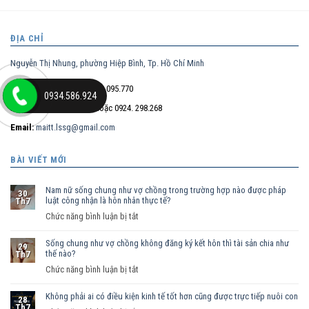
ĐỊA CHỈ
Nguyễn Thị Nhung, phường Hiệp Bình, Tp. Hồ Chí Minh
Điện thoại trực tiếp:
0932.095.770
0934.586.924
Hotline:
0934.586.924
hoặc 0924. 298.268
Email:
maitt.lssg@gmail.com
BÀI VIẾT MỚI
Nam nữ sống chung như vợ chồng trong trường hợp nào được pháp
30
luật công nhận là hôn nhân thực tế?
Th7
ở
Chức năng bình luận bị tắt
Nam
Sống chung như vợ chồng không đăng ký kết hôn thì tài sản chia như
nữ
29
thế nào?
Th7
sống
ở
Chức năng bình luận bị tắt
chung
Sống
như
Không phải ai có điều kiện kinh tế tốt hơn cũng được trực tiếp nuôi con
chung
vợ
28
Th7