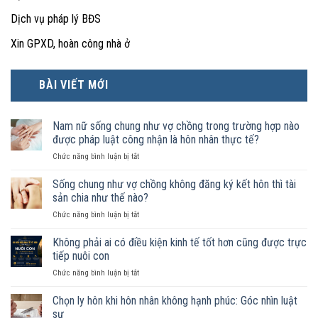
Dịch vụ pháp lý BĐS
Xin GPXD, hoàn công nhà ở
BÀI VIẾT MỚI
Nam nữ sống chung như vợ chồng trong trường hợp nào
được pháp luật công nhận là hôn nhân thực tế?
ở
Chức năng bình luận bị tắt
Nam
nữ
Sống chung như vợ chồng không đăng ký kết hôn thì tài
sống
sản chia như thế nào?
chung
ở
Chức năng bình luận bị tắt
như
Sống
vợ
chung
Không phải ai có điều kiện kinh tế tốt hơn cũng được trực
chồng
như
trong
tiếp nuôi con
vợ
trường
ở
Chức năng bình luận bị tắt
chồng
hợp
Không
không
nào
phải
Chọn ly hôn khi hôn nhân không hạnh phúc: Góc nhìn luật
đăng
được
ai
ký
sư
pháp