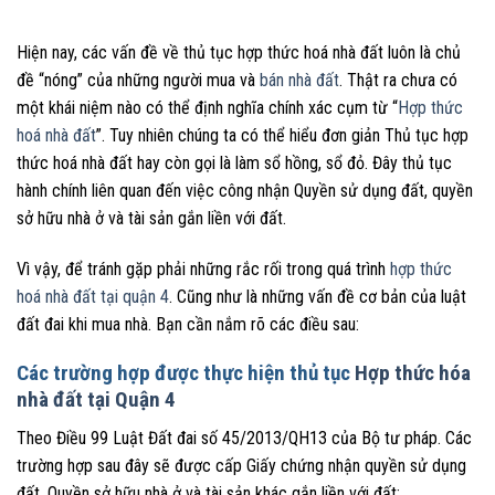
Hiện nay, các vấn đề về thủ tục hợp thức hoá nhà đất luôn là chủ
đề “nóng” của những người mua và
bán nhà đất
. Thật ra chưa có
một khái niệm nào có thể định nghĩa chính xác cụm từ “
Hợp thức
hoá nhà đất
”. Tuy nhiên chúng ta có thể hiểu đơn giản Thủ tục hợp
thức hoá nhà đất hay còn gọi là làm sổ hồng, sổ đỏ. Đây thủ tục
hành chính liên quan đến việc công nhận Quyền sử dụng đất, quyền
sở hữu nhà ở và tài sản gắn liền với đất.
Vì vậy, để tránh gặp phải những rắc rối trong quá trình
hợp thức
hoá nhà đất tại quận 4
. Cũng như là những vấn đề cơ bản của luật
đất đai khi mua nhà. Bạn cần nắm rõ các điều sau:
Các trường hợp được thực hiện thủ tục
Hợp thức hóa
nhà đất tại Quận 4
Theo Điều 99 Luật Đất đai số 45/2013/QH13 của Bộ tư pháp. Các
trường hợp sau đây sẽ được cấp Giấy chứng nhận quyền sử dụng
đất. Quyền sở hữu nhà ở và tài sản khác gắn liền với đất: