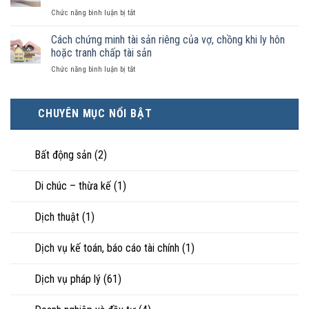
có
kết
luật
ở
Chức năng bình luận bị tắt
điều
hôn
công
Chọn
kiện
thì
nhận
ly
Cách chứng minh tài sản riêng của vợ, chồng khi ly hôn
kinh
tài
là
hôn
tế
hoặc tranh chấp tài sản
sản
hôn
khi
tốt
chia
nhân
ở
Chức năng bình luận bị tắt
hôn
hơn
như
thực
Cách
nhân
cũng
thế
tế?
chứng
không
được
nào?
minh
hạnh
trực
CHUYÊN MỤC NỔI BẬT
tài
phúc:
tiếp
sản
Góc
nuôi
riêng
nhìn
con
của
Bất động sản
(2)
luật
vợ,
sư
chồng
Di chúc – thừa kế
(1)
khi
ly
hôn
Dịch thuật
(1)
hoặc
tranh
chấp
Dịch vụ kế toán, báo cáo tài chính
(1)
tài
sản
Dịch vụ pháp lý
(61)