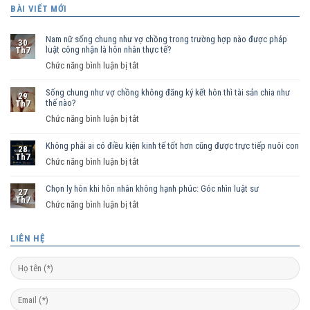
BÀI VIẾT MỚI
Nam nữ sống chung như vợ chồng trong trường hợp nào được pháp
30
luật công nhận là hôn nhân thực tế?
Th7
ở
Chức năng bình luận bị tắt
Nam
Sống chung như vợ chồng không đăng ký kết hôn thì tài sản chia như
nữ
29
thế nào?
Th7
sống
ở
Chức năng bình luận bị tắt
chung
Sống
như
Không phải ai có điều kiện kinh tế tốt hơn cũng được trực tiếp nuôi con
chung
vợ
28
Th7
như
ở
Chức năng bình luận bị tắt
chồng
vợ
Không
trong
chồng
Chọn ly hôn khi hôn nhân không hạnh phúc: Góc nhìn luật sư
phải
trường
27
Th7
không
ai
hợp
ở
Chức năng bình luận bị tắt
đăng
có
nào
Chọn
ký
điều
được
ly
LIÊN HỆ
kết
kiện
pháp
hôn
hôn
kinh
luật
khi
thì
tế
công
hôn
tài
tốt
nhận
nhân
sản
hơn
là
không