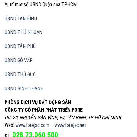
Vị trí một số UBND Quận của TPHCM
UBND TÂN BÌNH
UBND PHÚ NHUẬN
UBND TÂN PHÚ
UBND GÒ VẤP
UBND THỦ ĐỨC
UBND BÌNH THẠNH
PHÒNG DỊCH VỤ BẤT ĐỘNG SẢN
CÔNG TY CỔ PHẦN PHÁT TRIỂN FORE
ĐC: 20, NGUYỄN VĂN VĨNH, F4, TÂN BÌNH, TP. HỒ CHÍ MINH
Web:
www.forejsc.com
–
www.forejsc.net
028.73.060.500
ĐT: