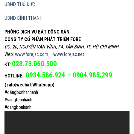
UBND THỦ ĐỨC
UBND BÌNH THẠNH
PHÒNG DỊCH VỤ BẤT ĐỘNG SẢN
CÔNG TY CỔ PHẦN PHÁT TRIỂN FORE
ĐC: 20, NGUYỄN VĂN VĨNH, F4, TÂN BÌNH, TP. HỒ CHÍ MINH
Web:
www.forejsc.com
–
www.forejsc.net
028.73.060.500
ĐT:
0934.586.924 – 0904.985.299
HOTLINE:
(zalo|wechat|Whatsapp)
#đăngbộnhanhanh
#sangtennhanh
#dangbonhanh