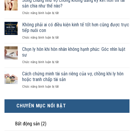
Sống chung như vợ chồng không đăng ký kết hôn thì tài
sống
sản chia như thế nào?
chung
ở
Chức năng bình luận bị tắt
như
Sống
vợ
chung
Không phải ai có điều kiện kinh tế tốt hơn cũng được trực
chồng
như
trong
tiếp nuôi con
vợ
trường
ở
Chức năng bình luận bị tắt
chồng
hợp
Không
không
nào
phải
Chọn ly hôn khi hôn nhân không hạnh phúc: Góc nhìn luật
đăng
được
ai
ký
sư
pháp
có
kết
luật
ở
Chức năng bình luận bị tắt
điều
hôn
công
Chọn
kiện
thì
nhận
ly
Cách chứng minh tài sản riêng của vợ, chồng khi ly hôn
kinh
tài
là
hôn
tế
hoặc tranh chấp tài sản
sản
hôn
khi
tốt
chia
nhân
ở
Chức năng bình luận bị tắt
hôn
hơn
như
thực
Cách
nhân
cũng
thế
tế?
chứng
không
được
nào?
minh
hạnh
trực
CHUYÊN MỤC NỔI BẬT
tài
phúc:
tiếp
sản
Góc
nuôi
riêng
nhìn
con
của
Bất động sản
(2)
luật
vợ,
sư
chồng