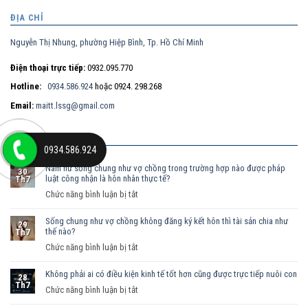
ĐỊA CHỈ
Nguyễn Thị Nhung, phường Hiệp Bình, Tp. Hồ Chí Minh
Điện thoại trực tiếp:
0932.095.770
Hotline:
0934.586.924
hoặc 0924. 298.268
Email:
maitt.lssg@gmail.com
BÀI VIẾT MỚI
0934.586.924
Nam nữ sống chung như vợ chồng trong trường hợp nào được pháp
30
luật công nhận là hôn nhân thực tế?
Th7
ở
Chức năng bình luận bị tắt
Nam
Sống chung như vợ chồng không đăng ký kết hôn thì tài sản chia như
nữ
29
thế nào?
Th7
sống
ở
Chức năng bình luận bị tắt
chung
Sống
như
Không phải ai có điều kiện kinh tế tốt hơn cũng được trực tiếp nuôi con
chung
vợ
28
Th7
như
ở
Chức năng bình luận bị tắt
chồng
vợ
Không
trong