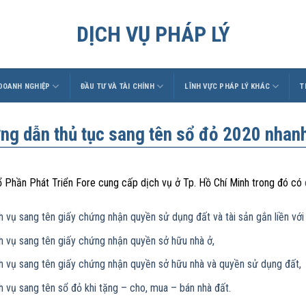
DỊCH VỤ PHÁP LÝ
 DOANH NGHIỆP
ĐẦU TƯ VÀ TÀI CHÍNH
LĨNH VỰC PHÁP LÝ KHÁC
T
ng dẫn thủ tục sang tên sổ đỏ 2020 nhan
 Phần Phát Triển Fore cung cấp dịch vụ ở Tp. Hồ Chí Minh trong đó có
h vụ sang tên giấy chứng nhận quyền sử dụng đất và tài sản gắn liền với
h vụ sang tên giấy chứng nhận quyền sở hữu nhà ở,
h vụ sang tên giấy chứng nhận quyền sở hữu nhà và quyền sử dụng đất,
h vụ sang tên sổ đỏ khi tặng – cho, mua – bán nhà đất.