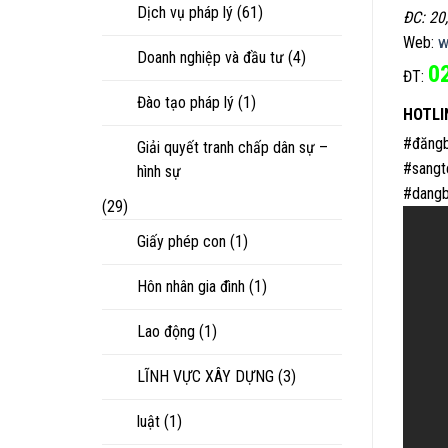
Dịch vụ pháp lý
(61)
ĐC: 20
Web:
w
Doanh nghiệp và đầu tư
(4)
0
ĐT:
Đào tạo pháp lý
(1)
HOTLI
#đăngb
Giải quyết tranh chấp dân sự –
#sangt
hình sự
#dangb
(29)
Giấy phép con
(1)
Hôn nhân gia đình
(1)
Lao động
(1)
LĨNH VỰC XÂY DỰNG
(3)
luật
(1)