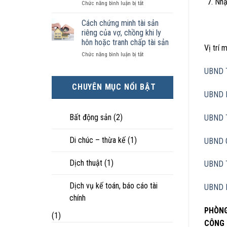
Nhậ
ở
Chức năng bình luận bị tắt
kiện
tài
hôn
Chọn
kinh
sản
nhân
ly
tế
chia
Cách chứng minh tài sản
thực
hôn
tốt
như
tế?
riêng của vợ, chồng khi ly
khi
hơn
thế
hôn hoặc tranh chấp tài sản
hôn
cũng
Vị trí
nào?
ở
Chức năng bình luận bị tắt
nhân
được
Cách
không
trực
UBND 
chứng
hạnh
tiếp
minh
phúc:
nuôi
CHUYÊN MỤC NỔI BẬT
tài
Góc
con
UBND 
sản
nhìn
riêng
luật
của
sư
Bất động sản
(2)
UBND 
vợ,
chồng
Di chúc – thừa kế
(1)
UBND 
khi
ly
hôn
Dịch thuật
(1)
UBND 
hoặc
tranh
chấp
Dịch vụ kế toán, báo cáo tài
UBND 
tài
chính
sản
PHÒNG
(1)
CÔNG 