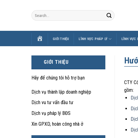
Skip
to
content
TRANG
GIỚI THIỆU
LĨNH VỰC PHÁP LÝ
LĨNH VỰC
CHỦ
Hướ
GIỚI THIỆU
Hãy để chúng tôi hỗ trợ bạn
CTY Cổ
gồm:
Dịch vụ thành lập doanh nghiệp
Dịc
Dịch vu tư vấn đầu tư
Dịc
Dịch vụ pháp lý BĐS
Dịc
Xin GPXD, hoàn công nhà ở
Dịc