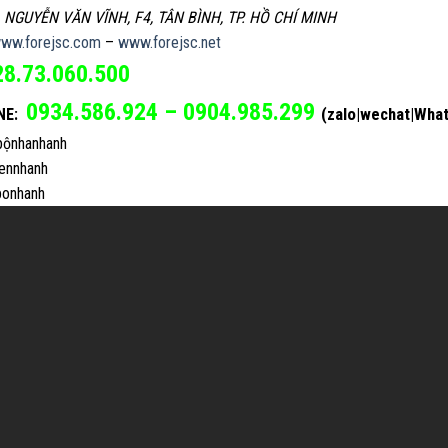
, NGUYỄN VĂN VĨNH, F4, TÂN BÌNH, TP. HỒ CHÍ MINH
ww.forejsc.com
–
www.forejsc.net
28.73.060.500
0934.586.924 – 0904.985.299
(zalo|wechat|Wha
NE:
ộnhanhanh
ennhanh
onhanh