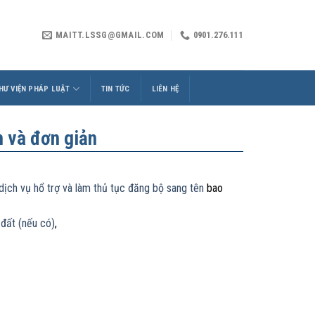
MAITT.LSSG@GMAIL.COM
0901.276.111
HƯ VIỆN PHÁP LUẬT
TIN TỨC
LIÊN HỆ
h và đơn giản
dịch vụ hổ trợ và làm thủ tục đăng bộ sang tên
bao
 đất (nếu có)
,