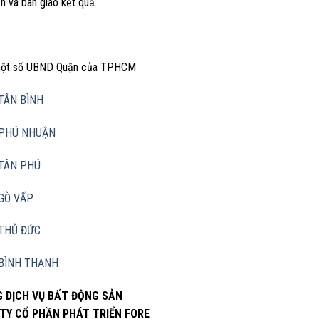
n và bàn giao kết quả.
 một số UBND Quận của TPHCM
TÂN BÌNH
PHÚ NHUẬN
TÂN PHÚ
GÒ VẤP
THỦ ĐỨC
BÌNH THẠNH
 DỊCH VỤ BẤT ĐỘNG SẢN
TY CỔ PHẦN PHÁT TRIỂN FORE