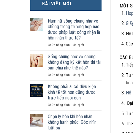
BÀI VIẾT MỚI
MỘT S
Hợp
Nam nữ sống chung như vợ
Giấ
chồng trong trường hợp nào
được pháp luật công nhận là
Hộ 
hôn nhân thực tế?
Các
ở
Chức năng bình luận bị tắt
Nam
nữ
Sống chung như vợ chồng
CÁC B
sống
không đăng ký kết hôn thì tài
Tiế
chung
sản chia như thế nào?
như
Tư 
ở
Chức năng bình luận bị tắt
vợ
Sống
chồng
bên
chung
trong
Không phải ai có điều kiện
như
trường
kinh tế tốt hơn cũng được
Hổ 
vợ
hợp
trực tiếp nuôi con
chồng
nào
Đại
ở
Chức năng bình luận bị tắt
không
được
Không
đăng
pháp
Tư 
phải
ký
luật
Chọn ly hôn khi hôn nhân
ai
kết
công
không hạnh phúc: Góc nhìn
The
có
hôn
nhận
luật sư
điều
thì
là