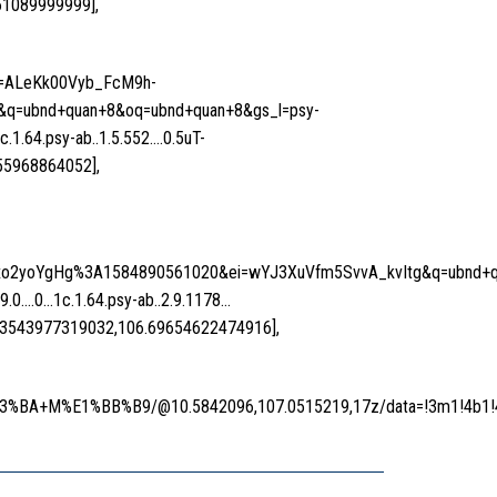
61089999999],
rf=ALeKk00Vyb_FcM9h-
=ubnd+quan+8&oq=ubnd+quan+8&gs_l=psy-
c.1.64.psy-ab..1.5.552….0.5uT-
55968864052],
o2yoYgHg%3A1584890561020&ei=wYJ3XuVfm5SvvA_kvItg&q=ubnd+qua
.9.0….0…1c.1.64.psy-ab..2.9.1178…
803543977319032,106.69654622474916],
%BA+M%E1%BB%B9/@10.5842096,107.0515219,17z/data=!3m1!4b1!4