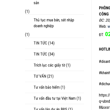
sản
PHÒNG
(1)
CÔNG 
Thủ tục mua bán, sát nhập
ĐC: 20
doanh nghiệp
Web:
w
0
(1)
ĐT:
TIN TỨC
(14)
HOTLI
TIN TỨC
(34)
#disan
Trích lục các giấy tờ
(1)
#khain
TƯ VẤN
(21)
#dichu
Tư vấn bảo hiểm
(1)
https:
Tư vấn đầu tư tại Việt Nam
(1)
q=ubnd
8&sxsr
Tư vấn lập dự án BĐS
(1)