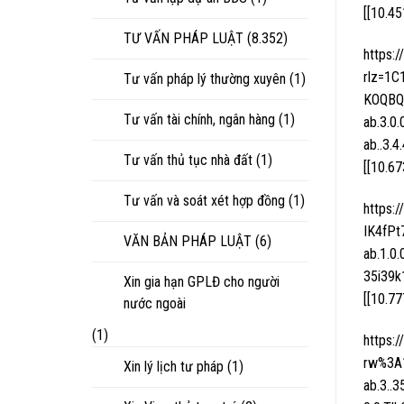
[[10.4
TƯ VẤN PHÁP LUẬT
(8.352)
https:
rlz=1
Tư vấn pháp lý thường xuyên
(1)
KOQBQ
Tư vấn tài chính, ngân hàng
(1)
ab.3.0.
ab..3.
Tư vấn thủ tục nhà đất
(1)
[[10.6
Tư vấn và soát xét hợp đồng
(1)
https:
IK4fP
VĂN BẢN PHÁP LUẬT
(6)
ab.1.0.
35i39k
Xin gia hạn GPLĐ cho người
[[10.7
nước ngoài
(1)
https:
rw%3A
Xin lý lịch tư pháp
(1)
ab.3..3