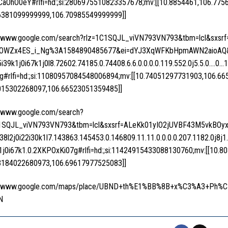
hCaOhO0eY#rlfi=hd:;si:2806975510823357678;mv:[[10.8854461,106.775
6381099999999,106.70985549999999]]
//www.google.com/search?rlz=1C1SQJL_viVN793VN793&tbm=lcl&sxs
OWZx4ES_i_Ng%3A1584890485677&ei=dYJ3XqWFKbHpmAWN2aioAQ&q
5i39k1j0i67k1j0l8.72602.74185.0.74408.6.6.0.0.0.0.119.552.0j5.5.0….0…1
g#rlfi=hd:;si:11080957084548006894;mv:[[10.74051297731903,106.66
015302268097,106.66523051359485]]
//www.google.com/search?
C1SQJL_viVN793VN793&tbm=lcl&sxsrf=ALeKk01yIO2jUVBF43M5vkBOyx
0j38l2j0i22i30k1l7.143863.145453.0.146809.11.11.0.0.0.0.207.1182.0j8j1
1j0i67k1.0.2XKPOxKi07g#rlfi=hd:;si:11424915433088130760;mv:[[10.
3184022680973,106.69617977525083]]
://www.google.com/maps/place/UBND+th%E1%BB%8B+x%C3%A3+Ph%C3
N