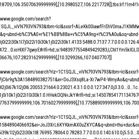
518709,106.35070639999999],[10.3980527,106.2217728]];tbs:lrf:!1m4!1
//www.google.com/search?
C1SQJL_viVN793VN793&tbm=lcl&sxsrf=ALeKk00iawfFrEhVOmaJ1KM
&q=ubnd+b%C3%A0+r%E1%BB%8Ba+v%C5%A9ng+t%C3%A0u&oq=ubnd+b
0j0i22i30k1l7j0i22i10i30k1j0i22i30k1.4133.5488.0.7137.7.7.0.0.0.0.126.
4.472….0.ioHlXF7gwyE#rlfi=hd:;si:9483977554849429283,l,Chl1Ym
736676,107.28231629999999],[10.3299266,107.0407707]]
//www.google.com/search?rlz=1C1SQJL_viVN793VN793&tbm=lcl&sxsr
t7jC6r9g%3A1584890382751&ei=DoJ3Xsq8La-Xr7wP4-WmyAo&q=ubnd+
0l2j0i67k1l2j0l6.20053.21664.0.23021.4.3.1.0.0.0.127.347.0j3.3.0….0…1c.
1j0i10k1j0i22i10i30k1.0.HHekDQNvJkY#rlfi=hd:;si:145078541711
77763799999999,106.70160279999999],[10.775889099999999,106.700
//www.google.com/search?rlz=1C1SQJL_viVN793VN793&tbm=lcl&sxsr
1584890406692&ei=JoJ3XrL6KYKkmAX0uZKYCA&q=ubnd+thu+duc&oq=
5i39k1l2j0i22i30k1l8.76995.78064.0.78283.7.7.0.0.0.0.140.610.0j5.5.0….