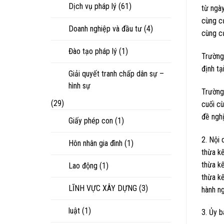
Dịch vụ pháp lý
(61)
từ ngày
cùng củ
Doanh nghiệp và đầu tư
(4)
cùng c
Đào tạo pháp lý
(1)
Trường
định tạ
Giải quyết tranh chấp dân sự –
hình sự
Trường
(29)
cuối cù
đề nghị
Giấy phép con
(1)
2. Nội 
Hôn nhân gia đình
(1)
thừa kế
thừa kế
Lao động
(1)
thừa kế
LĨNH VỰC XÂY DỰNG
(3)
hành n
luật
(1)
3. Ủy b