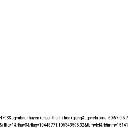
93&oq=ubnd+huyen+chau+thanh+tien+giang&aqs=chrome..69i57j0l5.7
lfq=1&rlha=0&rllag=10448771,106343595,32&tbm=lcl&rldimm=15141