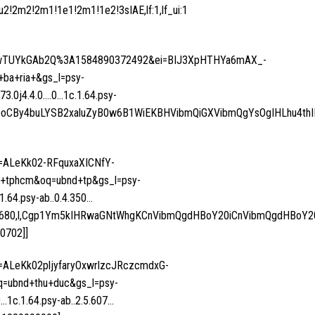
u2!2m2!2m1!1e1!2m1!1e2!3sIAE,lf:1,lf_ui:1
MwTUYkGAb2Q%3A1584890372492&ei=BIJ3XpHTHYa6mAX_-
a+ria+&gs_l=psy-
473.0j4.4.0….0…1c.1.64.psy-
5kIGLDoCBy4buLYSB2xaluZyB0w6B1WiEKBHVibmQiGXVibmQgYsOgIHLhu4t
f=ALeKk02-RFquxaXICNfY-
tphcm&oq=ubnd+tp&gs_l=psy-
1.64.psy-ab..0.4.350…
34767680,l,Cgp1Ym5kIHRwaGNtWhgKCnVibmQgdHBoY20iCnVibmQgdHBoY2
0702]]
f=ALeKk02pljyfaryOxwrlzcJRczcmdxG-
ubnd+thu+duc&gs_l=psy-
0…1c.1.64.psy-ab..2.5.607…