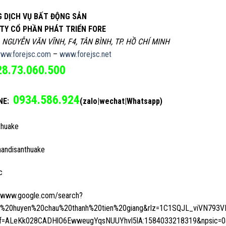
 DỊCH VỤ BẤT ĐỘNG SẢN
TY CỔ PHẦN PHÁT TRIỂN FORE
, NGUYỄN VĂN VĨNH, F4, TÂN BÌNH, TP. HỒ CHÍ MINH
ww.forejsc.com
–
www.forejsc.net
28.73.060.500
0934.586.924
NE:
(zalo|wechat|Whatsapp)
thuake
handisanthuake
c
//www.google.com/search?
%20huyen%20chau%20thanh%20tien%20giang&rlz=1C1SQJL_viVN793VN7
f=ALeKk028CADHlO6EwweugYqsNUUYhvl5lA:1584033218319&npsic=0&rf