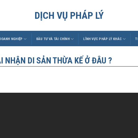
DỊCH VỤ PHÁP LÝ
 DOANH NGHIỆP
ĐẦU TƯ VÀ TÀI CHÍNH
LĨNH VỰC PHÁP LÝ KHÁC
T
I NHẬN DI SẢN THỪA KẾ Ở ĐÂU ?