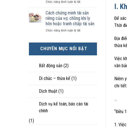
ở
Chức năng bình luận bị tắt
kiện
tài
hôn
I. K
Chọn
kinh
sản
nhân
ly
tế
chia
Cách chứng minh tài sản
thực
hôn
tốt
như
tế?
riêng của vợ, chồng khi ly
Để xác 
khi
hơn
thế
hôn hoặc tranh chấp tài sản
Thời đ
hôn
cũng
nào?
ở
Chức năng bình luận bị tắt
nhân
được
Cách
không
trực
Địa điể
chứng
hạnh
tiếp
minh
thừa kế
phúc:
nuôi
CHUYÊN MỤC NỔI BẬT
tài
Góc
con
sản
nhìn
Việc kh
riêng
luật
của
sư
Bất động sản
(2)
văn bả
vợ,
chồng
Di chúc – thừa kế
(1)
Niêm y
khi
ly
chi tiế
hôn
Dịch thuật
(1)
hoặc
tranh
…
chấp
Dịch vụ kế toán, báo cáo tài
tài
chính
“Điều 1
sản
(1)
1. Việc