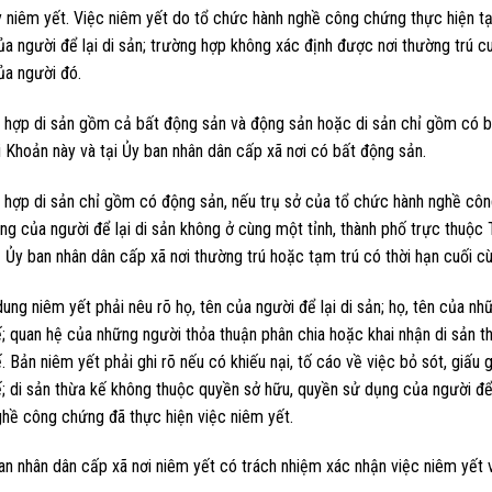
 niêm yết. Việc niêm yết do tổ chức hành nghề công chứng thực hiện tại
a người để lại di sản; trường hợp không xác định được nơi thường trú cuố
ủa người đó.
 hợp di sản gồm cả bất động sản và động sản hoặc di sản chỉ gồm có bấ
i Khoản này và tại Ủy ban nhân dân cấp xã nơi có bất động sản.
 hợp di sản chỉ gồm có động sản, nếu trụ sở của tổ chức hành nghề công
ng của người để lại di sản không ở cùng một tỉnh, thành phố trực thuộ
 Ủy ban nhân dân cấp xã nơi thường trú hoặc tạm trú có thời hạn cuối cù
dung niêm yết phải nêu rõ họ, tên của người để lại di sản; họ, tên của n
; quan hệ của những người thỏa thuận phân chia hoặc khai nhận di sản th
. Bản niêm yết phải ghi rõ nếu có khiếu nại, tố cáo về việc bỏ sót, giấ
; di sản thừa kế không thuộc quyền sở hữu, quyền sử dụng của người để l
ghề công chứng đã thực hiện việc niêm yết.
an nhân dân cấp xã nơi niêm yết có trách nhiệm xác nhận việc niêm yết v