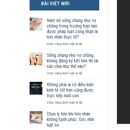
BÀI VIẾT MỚI
Nam nữ sống chung như vợ
chồng trong trường hợp nào
được pháp luật công nhận là
hôn nhân thực tế?
ở
Chức năng bình luận bị tắt
Nam
nữ
Sống chung như vợ chồng
sống
không đăng ký kết hôn thì tài
chung
sản chia như thế nào?
như
ở
Chức năng bình luận bị tắt
vợ
Sống
chồng
chung
trong
Không phải ai có điều kiện
như
trường
kinh tế tốt hơn cũng được
vợ
hợp
trực tiếp nuôi con
chồng
nào
ở
Chức năng bình luận bị tắt
không
được
Không
đăng
pháp
phải
ký
luật
Chọn ly hôn khi hôn nhân
ai
kết
công
không hạnh phúc: Góc nhìn
có
hôn
nhận
luật sư
điều
thì
là