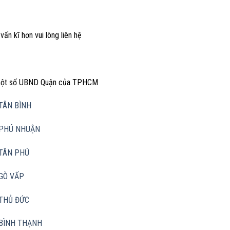
vấn kĩ hơn vui lòng liên hệ
 một số UBND Quận của TPHCM
TÂN BÌNH
PHÚ NHUẬN
TÂN PHÚ
GÒ VẤP
THỦ ĐỨC
BÌNH THẠNH