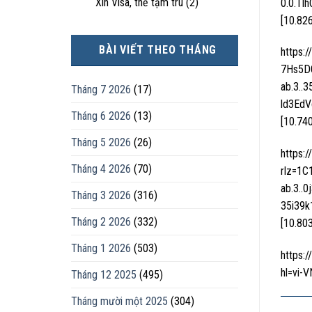
Xin Visa, thẻ tạm trú
(2)
0.0.Tl
[10.82
BÀI VIẾT THEO THÁNG
https:
7Hs5D
ab.3..3
Tháng 7 2026
(17)
ld3EdV
Tháng 6 2026
(13)
[10.74
Tháng 5 2026
(26)
https:
Tháng 4 2026
(70)
rlz=1
ab.3..
Tháng 3 2026
(316)
35i39k
Tháng 2 2026
(332)
[10.80
Tháng 1 2026
(503)
https
hl=vi-V
Tháng 12 2025
(495)
Tháng mười một 2025
(304)