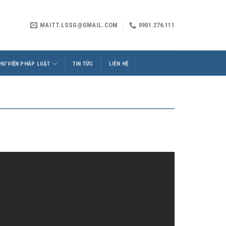
MAITT.LSSG@GMAIL.COM
0901.276.111
HƯ VIỆN PHÁP LUẬT
TIN TỨC
LIÊN HỆ