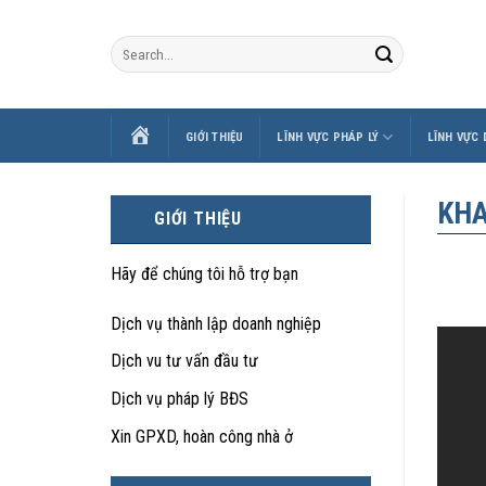
Skip
to
content
TRANG
GIỚI THIỆU
LĨNH VỰC PHÁP LÝ
LĨNH VỰC
CHỦ
KHA
GIỚI THIỆU
Hãy để chúng tôi hỗ trợ bạn
Dịch vụ thành lập doanh nghiệp
Dịch vu tư vấn đầu tư
Dịch vụ pháp lý BĐS
Xin GPXD, hoàn công nhà ở