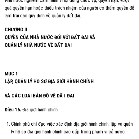
Nhà nước nghiêm cấm hành vi lợi dụng chức vụ, quyền hạn, vượt
quá quyền hạn hoặc thiếu trách nhiệm của người có thẩm quyền để
làm trái các quy định về quản lý đất đai.
CHƯƠNG II
QUYỀN CỦA NHÀ NƯỚC ĐỐI VỚI ĐẤT ĐAI VÀ
QUẢN LÝ NHÀ NƯỚC VỀ ĐẤT ĐAI
MỤC 1
LẬP, QUẢN LÝ HỒ SƠ ĐỊA GIỚI HÀNH CHÍNH
VÀ CÁC LOẠI BẢN ĐỒ VỀ ĐẤT ĐAI
Điều 16.
Địa giới hành chính
Chính phủ chỉ đạo việc xác định địa giới hành chính, lập và quản
lý hồ sơ địa giới hành chính các cấp trong phạm vi cả nước.