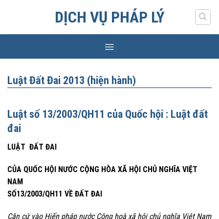
Skip
DỊCH VỤ PHÁP LÝ
to
content
Luật Đất Đai 2013 (hiện hành)
Luật số 13/2003/QH11 của Quốc hội : Luật đất
đai
LUẬT
ĐẤT ĐAI
CỦA QUỐC HỘI NƯỚC CỘNG HÒA XÃ HỘI CHỦ NGHĨA VIỆT
NAM
SỐ13/2003/QH11 VỀ ĐẤT ĐAI
Căn cứ vào Hiến pháp nước Cộng hoà xã hội chủ nghĩa Việt Nam