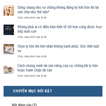
Nam
nữ
Sống chung như vợ chồng không đăng ký kết hôn thì tài
sống
sản chia như thế nào?
chung
ở
Chức năng bình luận bị tắt
như
Sống
vợ
chung
Không phải ai có điều kiện kinh tế tốt hơn cũng được trực
chồng
như
trong
tiếp nuôi con
vợ
trường
ở
Chức năng bình luận bị tắt
chồng
hợp
Không
không
nào
phải
Chọn ly hôn khi hôn nhân không hạnh phúc: Góc nhìn luật
đăng
được
ai
ký
sư
pháp
có
kết
luật
ở
Chức năng bình luận bị tắt
điều
hôn
công
Chọn
kiện
thì
nhận
ly
Cách chứng minh tài sản riêng của vợ, chồng khi ly hôn
kinh
tài
là
hôn
tế
hoặc tranh chấp tài sản
sản
hôn
khi
tốt
chia
nhân
ở
Chức năng bình luận bị tắt
hôn
hơn
như
thực
Cách
nhân
cũng
thế
tế?
chứng
không
được
nào?
minh
hạnh
trực
CHUYÊN MỤC NỔI BẬT
tài
phúc:
tiếp
sản
Góc
nuôi
riêng
nhìn
con
của
Bất động sản
(2)
luật