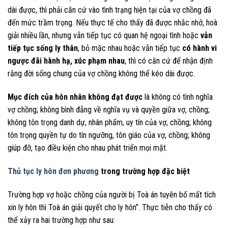
dài được, thì phải căn cứ vào tình trạng hiện tại của vợ chồng đã
đến mức trầm trọng. Nếu thực tế cho thấy đã được nhắc nhở, hoà
giải nhiều lần, nhưng vẫn tiếp tục có quan hệ ngoại tình hoặc
vẫn
tiếp tục sống ly thân
, bỏ mặc nhau hoặc vẫn tiếp tục
có hành vi
ngược đãi hành hạ, xúc phạm nhau
, thì có căn cứ để nhận định
rằng đời sống chung của vợ chồng không thể kéo dài được.
Mục đích của hôn nhân không đạt được
là không có tình nghĩa
vợ chồng; không bình đẳng về nghĩa vụ và quyền giữa vợ, chồng;
không tôn trọng danh dự, nhân phẩm, uy tín của vợ, chồng; không
tôn trọng quyền tự do tín ngưỡng, tôn giáo của vợ, chồng; không
giúp đỡ, tạo điều kiện cho nhau phát triển mọi mặt.
Thủ tục ly hôn đơn phương
trong trường hợp đặc biệt
Trường hợp vợ hoặc chồng của người bị Toà án tuyên bố mất tích
xin ly hôn thì Toà án giải quyết cho ly hôn”. Thực tiễn cho thấy có
thể xảy ra hai trường hợp như sau: