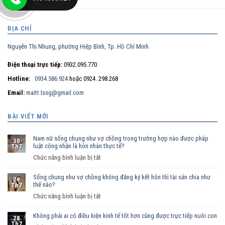
ĐỊA CHỈ
Nguyễn Thị Nhung, phường Hiệp Bình, Tp. Hồ Chí Minh
Điện thoại trực tiếp:
0932.095.770
Hotline:
0934.586.924
hoặc 0924. 298.268
Email:
maitt.lssg@gmail.com
BÀI VIẾT MỚI
Nam nữ sống chung như vợ chồng trong trường hợp nào được pháp
30
luật công nhận là hôn nhân thực tế?
Th7
ở
Chức năng bình luận bị tắt
Nam
Sống chung như vợ chồng không đăng ký kết hôn thì tài sản chia như
nữ
29
thế nào?
Th7
sống
ở
Chức năng bình luận bị tắt
chung
Sống
như
Không phải ai có điều kiện kinh tế tốt hơn cũng được trực tiếp nuôi con
chung
vợ
28
Th7