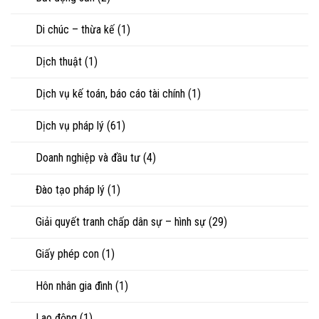
vợ,
sư
chồng
Di chúc – thừa kế
(1)
khi
ly
hôn
Dịch thuật
(1)
hoặc
tranh
chấp
Dịch vụ kế toán, báo cáo tài chính
(1)
tài
sản
Dịch vụ pháp lý
(61)
Doanh nghiệp và đầu tư
(4)
Đào tạo pháp lý
(1)
Giải quyết tranh chấp dân sự – hình sự
(29)
Giấy phép con
(1)
Hôn nhân gia đình
(1)
Lao động
(1)