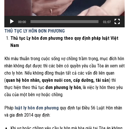
00:00
01:07
THỦ TỤC LY HÔN ĐƠN PHƯƠNG
Thủ tục Ly hôn đơn phương theo quy định pháp luật Việt
Nam
Khi mâu thuẫn trong cuộc sống vợ chồng trầm trọng, mục đích hôn
nhân không đạt được thì các bên có quyền yêu cầu Tòa án xem xét
cho ly hôn. Nếu không đồng thuận tất cả các vấn đề liên quan
(
quan hệ hôn nhân, quyền nuôi con, cấp dưỡng, tài sản
) thì
thực hiện theo thủ tục
đơn phương ly hôn
, là việc ly hôn theo yêu
cầu của một bên vợ hoặc chồng.
Pháp
luật ly hôn đơn phương
quy định tại Điều 56 Luật Hôn nhân
và gia đình 2014 quy định:
Khi vợ hoặc chồng yêu cầu ly hôn mà hòa giải tại Tòa án không