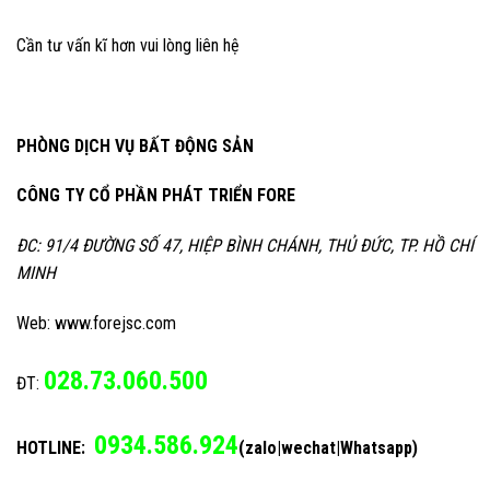
Cần tư vấn kĩ hơn vui lòng liên hệ
PHÒNG DỊCH VỤ BẤT ĐỘNG SẢN
CÔNG TY CỔ PHẦN PHÁT TRIỂN FORE
ĐC: 91/4 ĐƯỜNG SỐ 47, HIỆP BÌNH CHÁNH, THỦ ĐỨC, TP. HỒ CHÍ
MINH
Web: www.forejsc.com
028.73.060.500
ĐT:
0934.586.924
HOTLINE:
(zalo|wechat|Whatsapp)