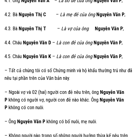
4.1. Ông
Nguyễn Văn A
–
Là bố đẻ của ông
Nguyễn Văn P
;
4.2. Bà
Nguyễn Thị C
–
Là mẹ đẻ của ông
Nguyễn Văn P
;
4.3.
Bà
Nguyễn Thị T
–
Là vợ của ông
Nguyễn Văn P
;
4.4. Cháu
Nguyễn Văn D
–
Là con đẻ của
ông
Nguyễn Văn P
;
4.5. Cháu
Nguyễn Văn K
–
Là con đẻ của ông
Nguyễn Văn P
;
– Tất cả chúng tôi có số Chứng minh và hộ khẩu thường trú như đã
nêu tại phần trên của Văn bản này.
– Ngoài vợ và 02 (hai) người con đẻ nêu trên, ông
Nguyễn Văn
P
không có người vợ, người con đẻ nào khác. Ông
Nguyễn Văn
P
không có con nuôi.
– Ông
Nguyễn Văn P
không có bố nuôi, mẹ nuôi.
– Không người nào trong số những người hưởng thừa kế nêu trên