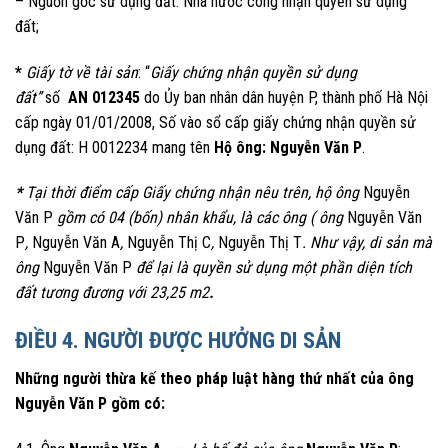
– Nguồn gốc sử dụng đất: Nhà nước công nhận quyền sử dụng
đất;
*
Giấy tờ về tài sản
: “
Giấy chứng nhận quyền sử dụng
đất”
số
AN 012345
do Ủy ban nhân dân huyện P, thành phố Hà Nội
cấp ngày 01/01/2008, Số vào sổ cấp giấy chứng nhận quyền sử
dụng đất: H 0012234 mang tên
Hộ ông: Nguyễn Văn P
.
*
Tại thời điểm cấp Giấy chứng nhận nêu trên, hộ ông
Nguyễn
Văn P
gồm có 04 (bốn) nhân khẩu, là các ông ( ông
Nguyễn Văn
P
,
Nguyễn Văn A
,
Nguyễn Thị C
,
Nguyễn Thị T
. Như vậy, di sản mà
ông
Nguyễn Văn P
để lại là quyền sử dụng một phần diện tích
đất tương đương với 23,25 m2
.
ĐIỀU 4. NGƯỜI ĐƯỢC HƯỞNG DI SẢN
Những người thừa kế theo pháp luật hàng thứ nhất của ông
Nguyễn Văn P gồm có: