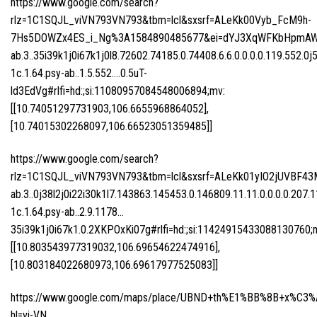
https://www.google.com/search?
rlz=1C1SQJL_viVN793VN793&tbm=lcl&sxsrf=ALeKk00Vyb_FcM9h-
7Hs5DOWZx4ES_i_Ng%3A1584890485677&ei=dYJ3XqWFKbHpmAWN2
ab.3..35i39k1j0i67k1j0l8.72602.74185.0.74408.6.6.0.0.0.0.119.552.0j
1c.1.64.psy-ab..1.5.552….0.5uT-
ld3EdVg#rlfi=hd:;si:11080957084548006894;mv:
[[10.74051297731903,106.6655968864052],
[10.74015302268097,106.66523051359485]]
https://www.google.com/search?
rlz=1C1SQJL_viVN793VN793&tbm=lcl&sxsrf=ALeKk01yIO2jUVBF43
ab.3..0j38l2j0i22i30k1l7.143863.145453.0.146809.11.11.0.0.0.0.207.1
1c.1.64.psy-ab..2.9.1178…
35i39k1j0i67k1.0.2XKPOxKi07g#rlfi=hd:;si:11424915433088130760;
[[10.803543977319032,106.69654622474916],
[10.803184022680973,106.69617977525083]]
https://www.google.com/maps/place/UBND+th%E1%BB%8B+x%C3%
hl=vi-VN