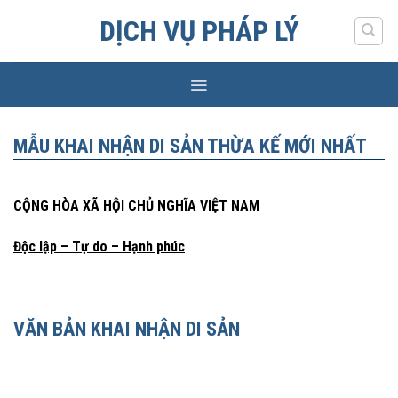
Skip
DỊCH VỤ PHÁP LÝ
to
content
MẪU KHAI NHẬN DI SẢN THỪA KẾ MỚI NHẤT
CỘNG HÒA XÃ HỘI CHỦ NGHĨA VIỆT NAM
Độc lập – Tự do – Hạnh phúc
VĂN BẢN KHAI NHẬN DI SẢN