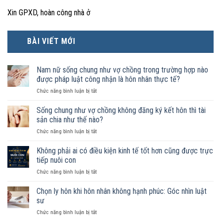
Xin GPXD, hoàn công nhà ở
BÀI VIẾT MỚI
Nam nữ sống chung như vợ chồng trong trường hợp nào
được pháp luật công nhận là hôn nhân thực tế?
ở
Chức năng bình luận bị tắt
Nam
nữ
Sống chung như vợ chồng không đăng ký kết hôn thì tài
sống
sản chia như thế nào?
chung
ở
Chức năng bình luận bị tắt
như
Sống
vợ
chung
Không phải ai có điều kiện kinh tế tốt hơn cũng được trực
chồng
như
trong
tiếp nuôi con
vợ
trường
ở
Chức năng bình luận bị tắt
chồng
hợp
Không
không
nào
phải
Chọn ly hôn khi hôn nhân không hạnh phúc: Góc nhìn luật
đăng
được
ai
ký
sư
pháp
có
kết
luật
ở
Chức năng bình luận bị tắt
điều
hôn
công
Chọn