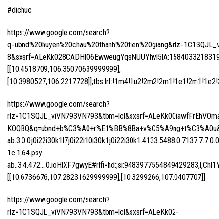
#dichuc
https://www.google.com/search?
q=ubnd%20huyen%20chau%20thanh%20tien%20giang&rlz=1C1SQJL_vi
8&sxsrf=ALeKk028CADHlO6EwweugYqsNUUYhvl5lA:1584033218319&np
[[10.4518709,106.35070639999999],
[10.3980527,106.2217728]];tbs:lrf:!1m4!1u2!2m2!2m1!1e1!2m1!1e2!3sI
https://www.google.com/search?
rlz=1C1SQJL_viVN793VN793&tbm=lcl&sxsrf=ALeKk00iawfFrEh
KOQBQ&q=ubnd+b%C3%A0+r%E1%BB%8Ba+v%C5%A9ng+t%C3%A0u&oq
ab.3.0.0j0i22i30k1l7j0i22i10i30k1j0i22i30k1.4133.5488.0.7137.7.7.0.0
1c.1.64.psy-
ab..3.4.472….0.ioHlXF7gwyE#rlfi=hd:;si:9483977554849429283,
[[10.6736676,107.28231629999999],[10.3299266,107.0407707]]
https://www.google.com/search?
rlz=1C1SQJL_viVN793VN793&tbm=lcl&sxsrf=ALeKk02-