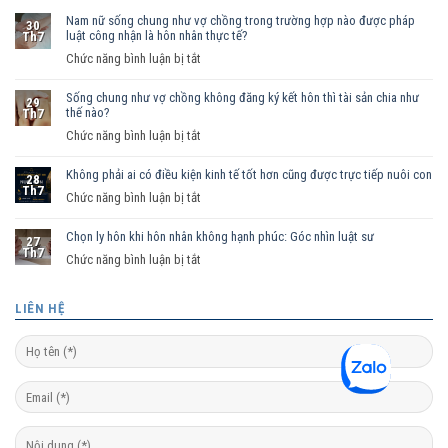
Nam nữ sống chung như vợ chồng trong trường hợp nào được pháp
30
luật công nhận là hôn nhân thực tế?
Th7
ở
Chức năng bình luận bị tắt
Nam
Sống chung như vợ chồng không đăng ký kết hôn thì tài sản chia như
nữ
29
thế nào?
Th7
sống
ở
Chức năng bình luận bị tắt
chung
Sống
như
Không phải ai có điều kiện kinh tế tốt hơn cũng được trực tiếp nuôi con
chung
vợ
28
Th7
như
ở
Chức năng bình luận bị tắt
chồng
vợ
Không
trong
chồng
Chọn ly hôn khi hôn nhân không hạnh phúc: Góc nhìn luật sư
phải
trường
27
Th7
không
ai
hợp
ở
Chức năng bình luận bị tắt
đăng
có
nào
Chọn
ký
điều
được
ly
LIÊN HỆ
kết
kiện
pháp
hôn
hôn
kinh
luật
khi
thì
tế
công
hôn
tài
tốt
nhận
nhân
sản
hơn
là
không
chia
cũng
hôn
hạnh
như
được
nhân
phúc: