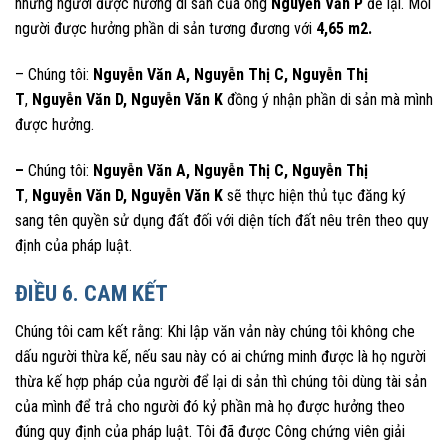
những người được hưởng di sản của ông
Nguyễn Văn P
để lại. Mỗi
người được hưởng phần di sản tương đương với
4,65
m2.
– Chúng tôi:
Nguyễn Văn A
,
Nguyễn Thị C
,
Nguyễn Thị
T
,
Nguyễn Văn D,
Nguyễn Văn K
đồng ý nhận phần di sản mà mình
được hưởng.
–
Chúng tôi:
Nguyễn Văn A
,
Nguyễn Thị C
,
Nguyễn Thị
T
,
Nguyễn Văn D,
Nguyễn Văn K
sẽ thực hiện thủ tục đăng ký
sang tên quyền sử dụng đất đối với diện tích đất nêu trên theo quy
định của pháp luật.
ĐIỀU 6. CAM KẾT
Chúng tôi cam kết rằng: Khi lập văn vản này chúng tôi không che
dấu người thừa kế, nếu sau này có ai chứng minh được là họ người
thừa kế hợp pháp của người để lại di sản thì chúng tôi dùng tài sản
của mình để trả cho người đó kỷ phần mà họ được hưởng theo
đúng quy định của pháp luật. Tôi đã được Công chứng viên giải