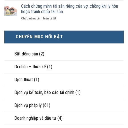
kiện
thì
nhận
ly
Cách chứng minh tài sản riêng của vợ, chồng khi ly hôn
kinh
tài
là
hôn
tế
hoặc tranh chấp tài sản
sản
hôn
khi
tốt
chia
nhân
ở
Chức năng bình luận bị tắt
hôn
hơn
như
thực
Cách
nhân
cũng
thế
tế?
chứng
không
được
nào?
minh
hạnh
trực
CHUYÊN MỤC NỔI BẬT
tài
phúc:
tiếp
sản
Góc
nuôi
riêng
nhìn
con
của
Bất động sản
(2)
luật
vợ,
sư
chồng
Di chúc – thừa kế
(1)
khi
ly
hôn
Dịch thuật
(1)
hoặc
tranh
chấp
Dịch vụ kế toán, báo cáo tài chính
(1)
tài
sản
Dịch vụ pháp lý
(61)
Doanh nghiệp và đầu tư
(4)