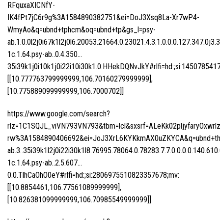
RFquxaXICNfY-
IK4fPt7jC6r9g%3A1584890382751&ei=DoJ3Xsq8La-Xr7wP4-
WmyAo&q=ubnd+tphcm&oq=ubnd+tp&gs_l=psy-
ab.1.0.0l2j0i67k1l2j0l6.20053.21664.0.23021.4.3.1.0.0.0.127.347.0j3.
1c.1.64.psy-ab..0.4.350…
35i39k1j0i10k1j0i22i10i30k1.0.HHekDQNvJkY#rlfi=hd:;si:1450
[[10.777763799999999,106.70160279999999],
[10.775889099999999,106.7000702]]
https://www.google.com/search?
rlz=1C1SQJL_viVN793VN793&tbm=lcl&sxsrf=ALeKk02pljyfaryOxwr
rw%3A1584890406692&ei=JoJ3XrL6KYKkmAX0uZKYCA&q=ubnd+thu
ab.3..35i39k1l2j0i22i30k1l8.76995.78064.0.78283.7.7.0.0.0.0.140.610.
1c.1.64.psy-ab..2.5.607…
0.0.TlhCaOhO0eY#rlfi=hd:;si:2806975510823357678;mv:
[[10.8854461,106.77561089999999],
[10.826381099999999,106.70985549999999]]