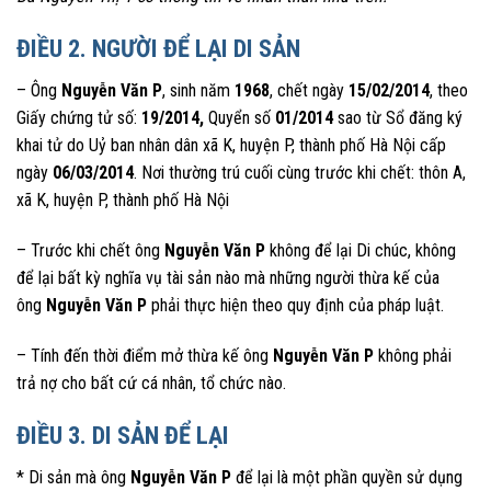
ĐIỀU 2. NGƯỜI ĐỂ LẠI DI SẢN
– Ông
Nguyễn Văn P
, sinh năm
1968
, chết ngày
15/02/2014
, theo
Giấy chứng tử số:
19/2014,
Quyển số
01/2014
sao từ Sổ đăng ký
khai tử do Uỷ ban nhân dân xã K, huyện P, thành phố Hà Nội cấp
ngày
06/03/2014
. Nơi thường trú cuối cùng trước khi chết: thôn A,
xã K, huyện P, thành phố Hà Nội
– Trước khi chết ông
Nguyễn Văn P
không để lại Di chúc, không
để lại bất kỳ nghĩa vụ tài sản nào mà những người thừa kế của
ông
Nguyễn Văn P
phải thực hiện theo quy định của pháp luật.
– Tính đến thời điểm mở thừa kế ông
Nguyễn Văn P
không phải
trả nợ cho bất cứ cá nhân, tổ chức nào.
ĐIỀU 3. DI SẢN ĐỂ LẠI
* Di sản mà ông
Nguyễn Văn P
để lại là một phần quyền sử dụng