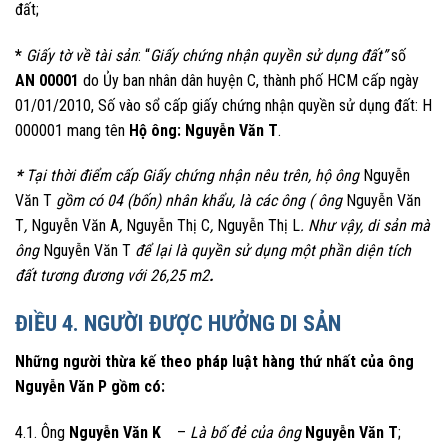
đất;
*
Giấy tờ về tài sản
: “
Giấy chứng nhận quyền sử dụng đất”
số
AN 00001
do Ủy ban nhân dân huyện C, thành phố HCM cấp ngày
01/01/2010, Số vào sổ cấp giấy chứng nhận quyền sử dụng đất: H
000001 mang tên
Hộ ông: Nguyễn Văn T
.
*
Tại thời điểm cấp Giấy chứng nhận nêu trên, hộ ông
Nguyễn
Văn T
gồm có 04 (bốn) nhân khẩu, là các ông ( ông
Nguyễn Văn
T
,
Nguyễn Văn A
,
Nguyễn Thị C
,
Nguyễn Thị L
. Như vậy, di sản mà
ông
Nguyễn Văn T
để lại là quyền sử dụng một phần diện tích
đất tương đương với 26,25 m2
.
ĐIỀU 4. NGƯỜI ĐƯỢC HƯỞNG DI SẢN
Những người thừa kế theo pháp luật hàng thứ nhất của ông
Nguyễn Văn P gồm có:
4.1. Ông
Nguyễn Văn K
–
Là bố đẻ của ông
Nguyễn Văn T
;