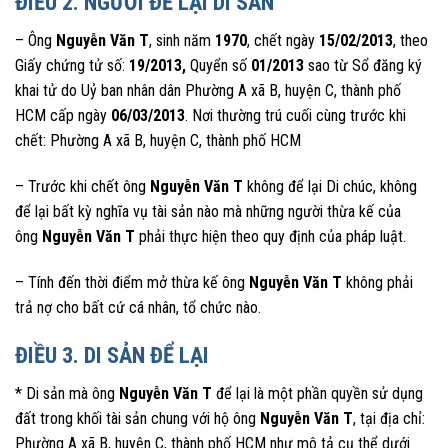
ĐIỀU 2. NGƯỜI ĐỂ LẠI DI SẢN
– Ông
Nguyễn Văn T
, sinh năm
1970
, chết ngày
15/02/2013
, theo
Giấy chứng tử số:
19/2013,
Quyển số
01/2013
sao từ Sổ đăng ký
khai tử do Uỷ ban nhân dân Phường A xã B, huyện C, thành phố
HCM cấp ngày
06/03/2013
. Nơi thường trú cuối cùng trước khi
chết: Phường A xã B, huyện C, thành phố HCM
– Trước khi chết ông
Nguyễn Văn T
không để lại Di chúc, không
để lại bất kỳ nghĩa vụ tài sản nào mà những người thừa kế của
ông
Nguyễn Văn T
phải thực hiện theo quy định của pháp luật.
– Tính đến thời điểm mở thừa kế ông
Nguyễn Văn T
không phải
trả nợ cho bất cứ cá nhân, tổ chức nào.
ĐIỀU 3. DI SẢN ĐỂ LẠI
* Di sản mà ông
Nguyễn Văn T
để lại là một phần quyền sử dụng
đất trong khối tài sản chung với hộ ông
Nguyễn Văn T
, tại địa chỉ:
Phường A xã B, huyện C, thành phố HCM như mô tả cụ thể dưới