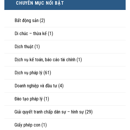
trực
CHUYÊN MỤC NỔI BẬT
tài
phúc:
tiếp
sản
Góc
nuôi
riêng
nhìn
con
của
Bất động sản
(2)
luật
vợ,
sư
chồng
Di chúc – thừa kế
(1)
khi
ly
hôn
Dịch thuật
(1)
hoặc
tranh
chấp
Dịch vụ kế toán, báo cáo tài chính
(1)
tài
sản
Dịch vụ pháp lý
(61)
Doanh nghiệp và đầu tư
(4)
Đào tạo pháp lý
(1)
Giải quyết tranh chấp dân sự – hình sự
(29)
Giấy phép con
(1)