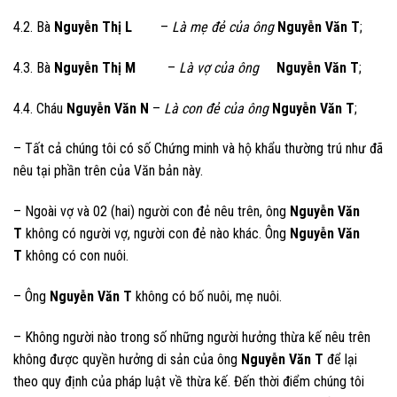
4.2. Bà
Nguyễn Thị L
–
Là mẹ đẻ của ông
Nguyễn Văn T
;
4.3.
Bà
Nguyễn Thị M
–
Là vợ của ông
Nguyễn Văn T
;
4.4. Cháu
Nguyễn Văn N
–
Là con đẻ của
ông
Nguyễn Văn T
;
– Tất cả chúng tôi có số Chứng minh và hộ khẩu thường trú như đã
nêu tại phần trên của Văn bản này.
– Ngoài vợ và 02 (hai) người con đẻ nêu trên, ông
Nguyễn Văn
T
không có người vợ, người con đẻ nào khác. Ông
Nguyễn Văn
T
không có con nuôi.
– Ông
Nguyễn Văn T
không có bố nuôi, mẹ nuôi.
– Không người nào trong số những người hưởng thừa kế nêu trên
không được quyền hưởng di sản của ông
Nguyễn Văn T
để lại
theo quy định của pháp luật về thừa kế. Đến thời điểm chúng tôi