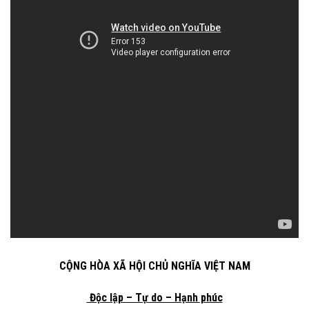
CỘNG HÒA XÃ HỘI CHỦ NGHĨA VIỆT NAM
Độc lập – Tự do – Hạnh phúc