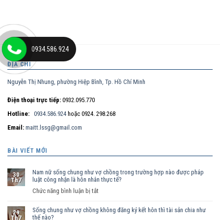
0934.586.924
ĐỊA CHỈ
Nguyễn Thị Nhung, phường Hiệp Bình, Tp. Hồ Chí Minh
Điện thoại trực tiếp:
0932.095.770
Hotline:
0934.586.924
hoặc 0924. 298.268
Email:
maitt.lssg@gmail.com
BÀI VIẾT MỚI
Nam nữ sống chung như vợ chồng trong trường hợp nào được pháp
30
luật công nhận là hôn nhân thực tế?
Th7
ở
Chức năng bình luận bị tắt
Nam
Sống chung như vợ chồng không đăng ký kết hôn thì tài sản chia như
nữ
29
thế nào?
Th7
sống