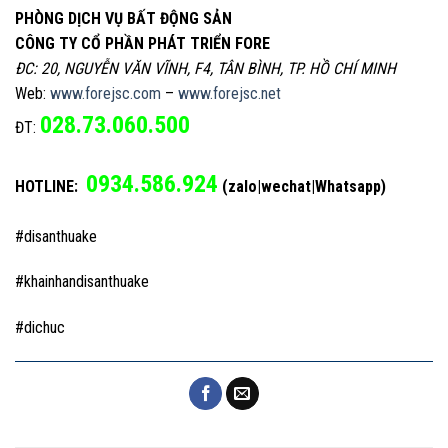
PHÒNG DỊCH VỤ BẤT ĐỘNG SẢN
CÔNG TY CỔ PHẦN PHÁT TRIỂN FORE
ĐC: 20, NGUYỄN VĂN VĨNH, F4, TÂN BÌNH, TP. HỒ CHÍ MINH
Web:
www.forejsc.com
–
www.forejsc.net
028.73.060.500
ĐT:
0934.586.924
HOTLINE:
(zalo|wechat|Whatsapp)
#disanthuake
#khainhandisanthuake
#dichuc