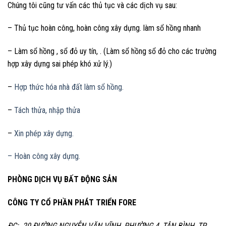
Chúng tôi cũng tư vấn các thủ tục và các dịch vụ sau:
– Thủ tục hoàn công, hoàn công xây dựng. làm sổ hồng nhanh
– Làm sổ hồng , sổ đỏ uy tín, . (Làm sổ hồng sổ đỏ cho các trường
hợp xây dựng sai phép khó xử lý.)
–
Hợp thức hóa nhà đất làm sổ hồng.
–
Tách thửa, nhập thửa
–
Xin phép xây dựng.
– Hoàn công xây dựng.
PHÒNG DỊCH VỤ BẤT ĐỘNG SẢN
CÔNG TY CỔ PHẦN PHÁT TRIỂN FORE
ĐC: 20 ĐƯỜNG NGUYỄN VĂN VĨNH, PHƯỜNG 4, TÂN BÌNH, TP.