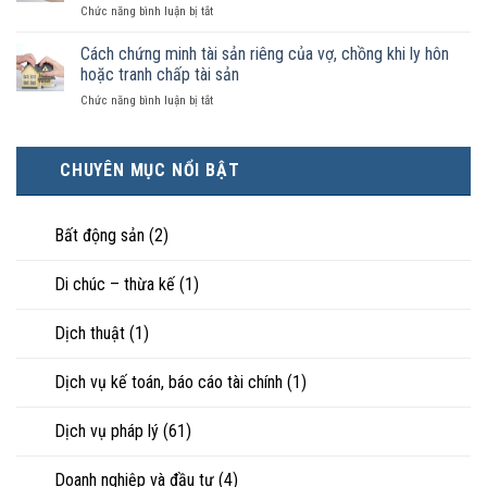
luật
ở
Chức năng bình luận bị tắt
điều
hôn
công
Chọn
kiện
thì
nhận
ly
Cách chứng minh tài sản riêng của vợ, chồng khi ly hôn
kinh
tài
là
hôn
tế
hoặc tranh chấp tài sản
sản
hôn
khi
tốt
chia
nhân
ở
Chức năng bình luận bị tắt
hôn
hơn
như
thực
Cách
nhân
cũng
thế
tế?
chứng
không
được
nào?
minh
hạnh
trực
CHUYÊN MỤC NỔI BẬT
tài
phúc:
tiếp
sản
Góc
nuôi
riêng
nhìn
con
của
Bất động sản
(2)
luật
vợ,
sư
chồng
Di chúc – thừa kế
(1)
khi
ly
hôn
Dịch thuật
(1)
hoặc
tranh
chấp
Dịch vụ kế toán, báo cáo tài chính
(1)
tài
sản
Dịch vụ pháp lý
(61)
Doanh nghiệp và đầu tư
(4)