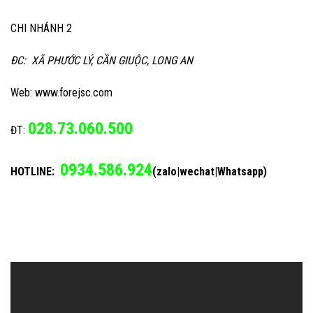
CHI NHÁNH 2
ĐC: XÃ PHƯỚC LÝ, CẦN GIUỘC, LONG AN
Web: www.forejsc.com
028.73.060.500
ĐT:
0934.586.924
HOTLINE:
(zalo|wechat|Whatsapp)