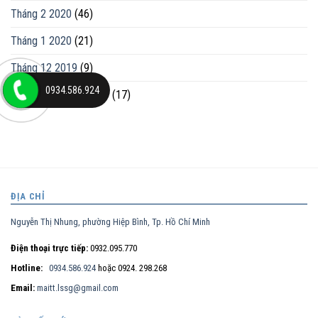
Tháng 2 2020
(46)
Tháng 1 2020
(21)
Tháng 12 2019
(9)
0934.586.924
Tháng mười một 2019
(17)
ĐỊA CHỈ
Nguyễn Thị Nhung, phường Hiệp Bình, Tp. Hồ Chí Minh
Điện thoại trực tiếp:
0932.095.770
Hotline:
0934.586.924
hoặc 0924. 298.268
Email:
maitt.lssg@gmail.com