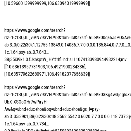
[10.596601399999999,106.63094319999999]]
https://www.google.com/search?
rlz=1C1SQJL_viVN793VN793&tbm=lcl&sxsrf=ALeKk00qa6JsPO5Ae
ab.3..0j0i22i30k1.12755.13849.0.14086.7.7.0.0.0.0.135.844.0j7.7.0….0
1c.1.64.psy-ab..0.7.843…
38j35i39k1.0.fJkhkptW_HY#rlfi=hd:;si:11074133980944932214;mv:
[[10.63613957731903,106.4921900234336],
[10.635779622680971,106.49182377656639]]
https://www.google.com/search?
rlz=1C1SQJL_viVN793VN793&tbm=lcl&sxsrf=ALeKk03Kg4w3jegIsZ
UbX-XSOoOHr7wPiryH-
Aw&q=ubnd+duc+hoa&oq=ubnd+duc+hoa&gs_l=psy-
ab.3..35i39k1j38j0i22i30k1l8.3562.5542.0.6020.7.7.0.0.0.0.118.737.3j
1c.1.64.psy-ab..0.7.734…