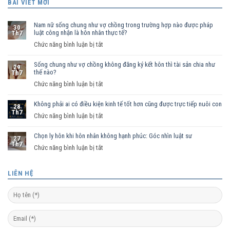
BÀI VIẾT MỚI
Nam nữ sống chung như vợ chồng trong trường hợp nào được pháp
30
luật công nhận là hôn nhân thực tế?
Th7
ở
Chức năng bình luận bị tắt
Nam
Sống chung như vợ chồng không đăng ký kết hôn thì tài sản chia như
nữ
29
thế nào?
Th7
sống
ở
Chức năng bình luận bị tắt
chung
Sống
như
Không phải ai có điều kiện kinh tế tốt hơn cũng được trực tiếp nuôi con
chung
vợ
28
Th7
như
ở
Chức năng bình luận bị tắt
chồng
vợ
Không
trong
chồng
Chọn ly hôn khi hôn nhân không hạnh phúc: Góc nhìn luật sư
phải
trường
27
Th7
không
ai
hợp
ở
Chức năng bình luận bị tắt
đăng
có
nào
Chọn
ký
điều
được
ly
LIÊN HỆ
kết
kiện
pháp
hôn
hôn
kinh
luật
khi
thì
tế
công
hôn
tài
tốt
nhận
nhân
sản
hơn
là
không
chia
cũng
hôn
hạnh