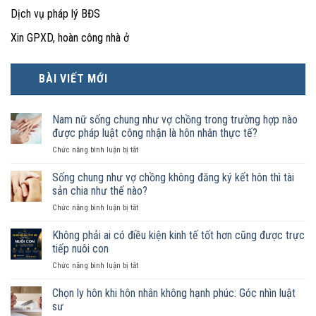
Dịch vụ pháp lý BĐS
Xin GPXD, hoàn công nhà ở
BÀI VIẾT MỚI
Nam nữ sống chung như vợ chồng trong trường hợp nào
được pháp luật công nhận là hôn nhân thực tế?
ở
Chức năng bình luận bị tắt
Nam
nữ
Sống chung như vợ chồng không đăng ký kết hôn thì tài
sống
sản chia như thế nào?
chung
ở
Chức năng bình luận bị tắt
như
Sống
vợ
chung
Không phải ai có điều kiện kinh tế tốt hơn cũng được trực
chồng
như
trong
tiếp nuôi con
vợ
trường
ở
Chức năng bình luận bị tắt
chồng
hợp
Không
không
nào
phải
Chọn ly hôn khi hôn nhân không hạnh phúc: Góc nhìn luật
đăng
được
ai
ký
sư
pháp
có
kết