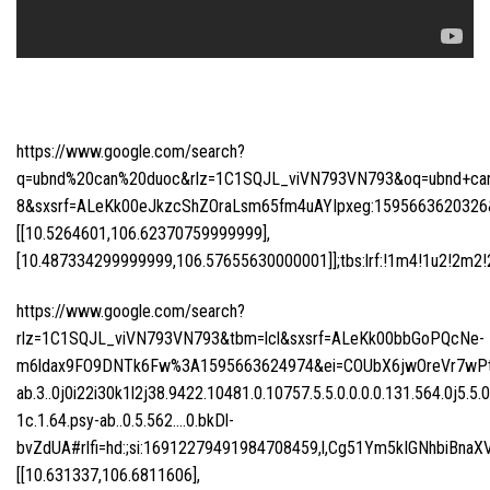
https://www.google.com/search?
q=ubnd%20can%20duoc&rlz=1C1SQJL_viVN793VN793&oq=ubnd+can+d
8&sxsrf=ALeKk00eJkzcShZOraLsm65fm4uAYIpxeg:1595663620326&n
[[10.5264601,106.62370759999999],
[10.487334299999999,106.57655630000001]];tbs:lrf:!1m4!1u2!2m2!2m
https://www.google.com/search?
rlz=1C1SQJL_viVN793VN793&tbm=lcl&sxsrf=ALeKk00bbGoPQcNe-
m6ldax9FO9DNTk6Fw%3A1595663624974&ei=COUbX6jwOreVr7wPtI
ab.3..0j0i22i30k1l2j38.9422.10481.0.10757.5.5.0.0.0.0.131.564.0j5.5.
1c.1.64.psy-ab..0.5.562….0.bkDl-
bvZdUA#rlfi=hd:;si:16912279491984708459,l,Cg51Ym5kIGNhbiB
[[10.631337,106.6811606],