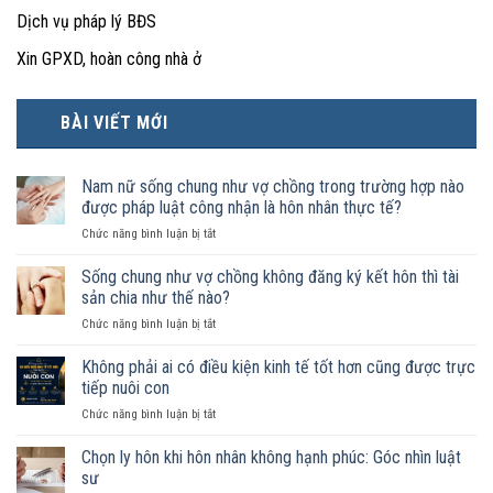
Dịch vụ pháp lý BĐS
Xin GPXD, hoàn công nhà ở
BÀI VIẾT MỚI
Nam nữ sống chung như vợ chồng trong trường hợp nào
được pháp luật công nhận là hôn nhân thực tế?
ở
Chức năng bình luận bị tắt
Nam
nữ
Sống chung như vợ chồng không đăng ký kết hôn thì tài
sống
sản chia như thế nào?
chung
ở
Chức năng bình luận bị tắt
như
Sống
vợ
chung
Không phải ai có điều kiện kinh tế tốt hơn cũng được trực
chồng
như
trong
tiếp nuôi con
vợ
trường
ở
Chức năng bình luận bị tắt
chồng
hợp
Không
không
nào
phải
Chọn ly hôn khi hôn nhân không hạnh phúc: Góc nhìn luật
đăng
được
ai
ký
sư
pháp
có
kết