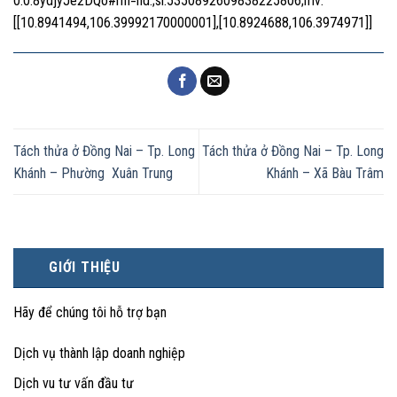
0.0.8ydjyJe2DQo#rlfi=hd:;si:5350892609838225806;mv:
[[10.8941494,106.39992170000001],[10.8924688,106.3974971]]
Tách thửa ở Đồng Nai – Tp. Long
Tách thửa ở Đồng Nai – Tp. Long
Khánh – Phường Xuân Trung
Khánh – Xã Bàu Trâm
GIỚI THIỆU
Hãy để chúng tôi hỗ trợ bạn
Dịch vụ thành lập doanh nghiệp
Dịch vu tư vấn đầu tư