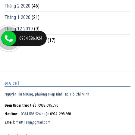
Tháng 2 2020
(46)
Tháng 1 2020
(21)
Tháng 12 2019
(9)
0934.586.924
Tháng mười một 2019
(17)
ĐỊA CHỈ
Nguyễn Thị Nhung, phường Hiệp Bình, Tp. Hồ Chí Minh
Điện thoại trực tiếp:
0932.095.770
Hotline:
0934.586.924
hoặc 0924. 298.268
Email:
maitt.lssg@gmail.com