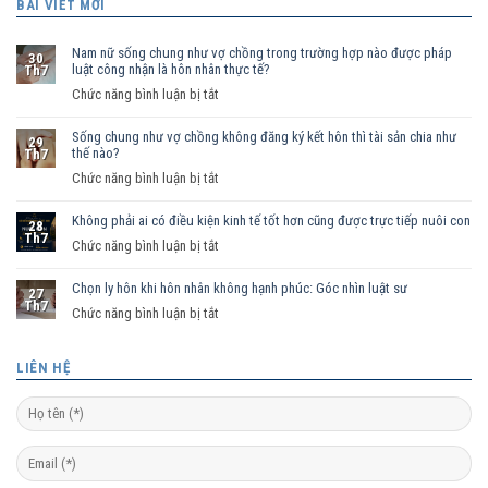
BÀI VIẾT MỚI
Nam nữ sống chung như vợ chồng trong trường hợp nào được pháp
30
luật công nhận là hôn nhân thực tế?
Th7
ở
Chức năng bình luận bị tắt
Nam
Sống chung như vợ chồng không đăng ký kết hôn thì tài sản chia như
nữ
29
thế nào?
Th7
sống
ở
Chức năng bình luận bị tắt
chung
Sống
như
Không phải ai có điều kiện kinh tế tốt hơn cũng được trực tiếp nuôi con
chung
vợ
28
Th7
như
ở
Chức năng bình luận bị tắt
chồng
vợ
Không
trong
chồng
Chọn ly hôn khi hôn nhân không hạnh phúc: Góc nhìn luật sư
phải
trường
27
Th7
không
ai
hợp
ở
Chức năng bình luận bị tắt
đăng
có
nào
Chọn
ký
điều
được
ly
LIÊN HỆ
kết
kiện
pháp
hôn
hôn
kinh
luật
khi
thì
tế
công
hôn
tài
tốt
nhận
nhân
sản
hơn
là
không
chia
cũng
hôn
hạnh