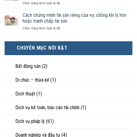
luật
ở
Chức năng bình luận bị tắt
điều
hôn
công
Chọn
kiện
thì
nhận
ly
Cách chứng minh tài sản riêng của vợ, chồng khi ly hôn
kinh
tài
là
hôn
tế
hoặc tranh chấp tài sản
sản
hôn
khi
tốt
chia
nhân
ở
Chức năng bình luận bị tắt
hôn
hơn
như
thực
Cách
nhân
cũng
thế
tế?
chứng
không
được
nào?
minh
hạnh
trực
CHUYÊN MỤC NỔI BẬT
tài
phúc:
tiếp
sản
Góc
nuôi
riêng
nhìn
con
của
Bất động sản
(2)
luật
vợ,
sư
chồng
Di chúc – thừa kế
(1)
khi
ly
hôn
Dịch thuật
(1)
hoặc
tranh
chấp
Dịch vụ kế toán, báo cáo tài chính
(1)
tài
sản
Dịch vụ pháp lý
(61)
Doanh nghiệp và đầu tư
(4)