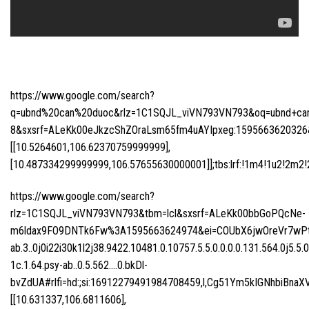
https://www.google.com/search?
q=ubnd%20can%20duoc&rlz=1C1SQJL_viVN793VN793&oq=ubnd+can+d
8&sxsrf=ALeKk00eJkzcShZOraLsm65fm4uAYIpxeg:1595663620326&n
[[10.5264601,106.62370759999999],
[10.487334299999999,106.57655630000001]];tbs:lrf:!1m4!1u2!2m2!2m
https://www.google.com/search?
rlz=1C1SQJL_viVN793VN793&tbm=lcl&sxsrf=ALeKk00bbGoPQcNe-
m6ldax9FO9DNTk6Fw%3A1595663624974&ei=COUbX6jwOreVr7wPtI
ab.3..0j0i22i30k1l2j38.9422.10481.0.10757.5.5.0.0.0.0.131.564.0j5.5.
1c.1.64.psy-ab..0.5.562….0.bkDl-
bvZdUA#rlfi=hd:;si:16912279491984708459,l,Cg51Ym5kIGNhbiB
[[10.631337,106.6811606],