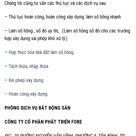
Chúng tôi cũng tư vấn các thủ tục và các dịch vụ sau:
– Thủ tục hoàn công, hoàn công xây dựng. làm sổ hồng nhanh
– Làm sổ hồng , sổ đỏ uy tín, . (Làm sổ hồng sổ đỏ cho các trường
hợp xây dựng sai phép khó xử lý.)
–
Hợp thức hóa nhà đất làm sổ hồng.
–
Tách thửa, nhập thửa
–
Xin phép xây dựng.
– Hoàn công xây dựng.
PHÒNG DỊCH VỤ BẤT ĐỘNG SẢN
CÔNG TY CỔ PHẦN PHÁT TRIỂN FORE
ĐC: 20 ĐƯỜNG NGUYỄN VĂN VĨNH, PHƯỜNG 4, TÂN BÌNH, TP.