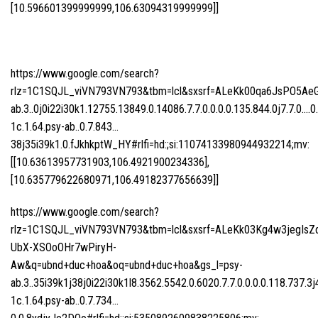
[10.596601399999999,106.63094319999999]]
https://www.google.com/search?
rlz=1C1SQJL_viVN793VN793&tbm=lcl&sxsrf=ALeKk00qa6JsPO5Ae
ab.3..0j0i22i30k1.12755.13849.0.14086.7.7.0.0.0.0.135.844.0j7.7.0….0
1c.1.64.psy-ab..0.7.843…
38j35i39k1.0.fJkhkptW_HY#rlfi=hd:;si:11074133980944932214;mv:
[[10.63613957731903,106.4921900234336],
[10.635779622680971,106.49182377656639]]
https://www.google.com/search?
rlz=1C1SQJL_viVN793VN793&tbm=lcl&sxsrf=ALeKk03Kg4w3jegIsZ
UbX-XSOoOHr7wPiryH-
Aw&q=ubnd+duc+hoa&oq=ubnd+duc+hoa&gs_l=psy-
ab.3..35i39k1j38j0i22i30k1l8.3562.5542.0.6020.7.7.0.0.0.0.118.737.3j
1c.1.64.psy-ab..0.7.734…