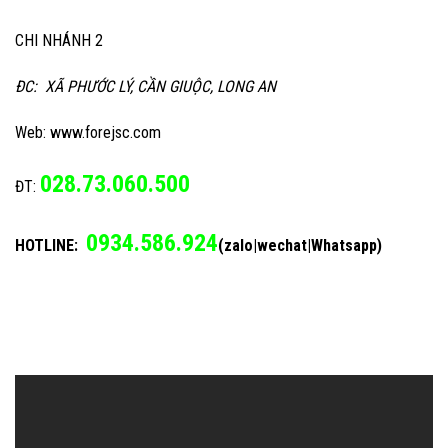
CHI NHÁNH 2
ĐC: XÃ PHƯỚC LÝ, CẦN GIUỘC, LONG AN
Web: www.forejsc.com
028.73.060.500
ĐT:
0934.586.924
HOTLINE:
(zalo|wechat|Whatsapp)