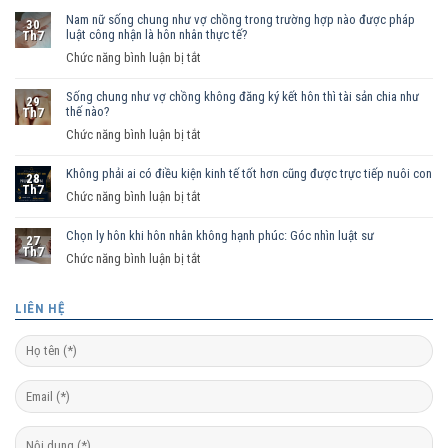
Nam nữ sống chung như vợ chồng trong trường hợp nào được pháp
30
luật công nhận là hôn nhân thực tế?
Th7
ở
Chức năng bình luận bị tắt
Nam
Sống chung như vợ chồng không đăng ký kết hôn thì tài sản chia như
nữ
29
thế nào?
Th7
sống
ở
Chức năng bình luận bị tắt
chung
Sống
như
Không phải ai có điều kiện kinh tế tốt hơn cũng được trực tiếp nuôi con
chung
vợ
28
Th7
như
ở
Chức năng bình luận bị tắt
chồng
vợ
Không
trong
chồng
Chọn ly hôn khi hôn nhân không hạnh phúc: Góc nhìn luật sư
phải
trường
27
Th7
không
ai
hợp
ở
Chức năng bình luận bị tắt
đăng
có
nào
Chọn
ký
điều
được
ly
LIÊN HỆ
kết
kiện
pháp
hôn
hôn
kinh
luật
khi
thì
tế
công
hôn
tài
tốt
nhận
nhân
sản
hơn
là
không
chia
cũng
hôn
hạnh
như
được
nhân
phúc: