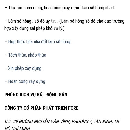
– Thủ tục hoàn công, hoàn công xây dựng. làm sổ hồng nhanh
– Làm sổ hồng , sổ đỏ uy tín, . (Làm sổ hồng sổ đỏ cho các trường
hợp xây dựng sai phép khó xử lý.)
–
Hợp thức hóa nhà đất làm sổ hồng.
–
Tách thửa, nhập thửa
–
Xin phép xây dựng.
– Hoàn công xây dựng.
PHÒNG DỊCH VỤ BẤT ĐỘNG SẢN
CÔNG TY CỔ PHẦN PHÁT TRIỂN FORE
ĐC: 20 ĐƯỜNG NGUYỄN VĂN VĨNH, PHƯỜNG 4, TÂN BÌNH, TP.
HỒ CHÍ MINH