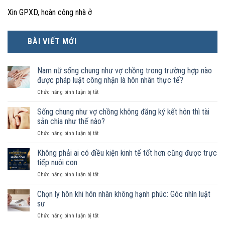
Xin GPXD, hoàn công nhà ở
BÀI VIẾT MỚI
Nam nữ sống chung như vợ chồng trong trường hợp nào
được pháp luật công nhận là hôn nhân thực tế?
ở
Chức năng bình luận bị tắt
Nam
nữ
Sống chung như vợ chồng không đăng ký kết hôn thì tài
sống
sản chia như thế nào?
chung
ở
Chức năng bình luận bị tắt
như
Sống
vợ
chung
Không phải ai có điều kiện kinh tế tốt hơn cũng được trực
chồng
như
trong
tiếp nuôi con
vợ
trường
ở
Chức năng bình luận bị tắt
chồng
hợp
Không
không
nào
phải
Chọn ly hôn khi hôn nhân không hạnh phúc: Góc nhìn luật
đăng
được
ai
ký
sư
pháp
có
kết
luật
ở
Chức năng bình luận bị tắt
điều
hôn
công
Chọn