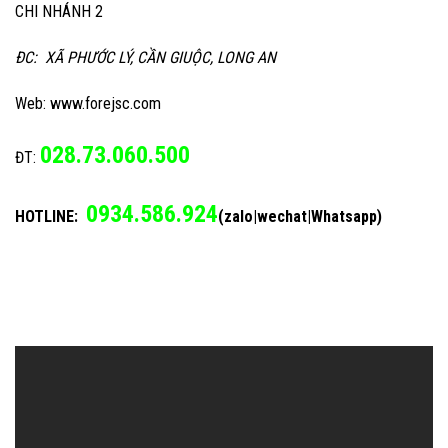
CHI NHÁNH 2
ĐC: XÃ PHƯỚC LÝ, CẦN GIUỘC, LONG AN
Web: www.forejsc.com
028.73.060.500
ĐT:
0934.586.924
HOTLINE:
(zalo|wechat|Whatsapp)