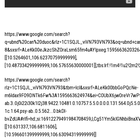
https://www.google.com/search?
q=ubnd%20can%20duoc&rlz=1C1SQJL_viVN793VN793&oq=ubnd+can+d
8&sxsrf=ALeKk00eJkzcShZOraLsm65fm4uAYIpxeg:1595663620326&n
[[10.5264601,106.62370759999999],
[10.487334299999999,106.57655630000001]];tbs:lrf:!1m4!1u2!2m2!2m
https://www.google.com/search?
rlz=1C1SQJL_viVN793VN793&tbm=lcl&sxsrf=ALeKk00bbGoPQcNe-
m6ldax9FO9DNTk6Fw%3A1595663624974&ei=COUbX6jwOreVr7wPtI
ab.3..0j0i22i30k1l2j38.9422.10481.0.10757.5.5.0.0.0.0.131.564.0j5.5.
1c.1.64.psy-ab..0.5.562….0.bkDl-
bvZdUA#rlfi=hd:;si:16912279491984708459,l,Cg51Ym5kIGNhbiB
[[10.631337,106.6811606],
[10.596601399999999,106.63094319999999]]