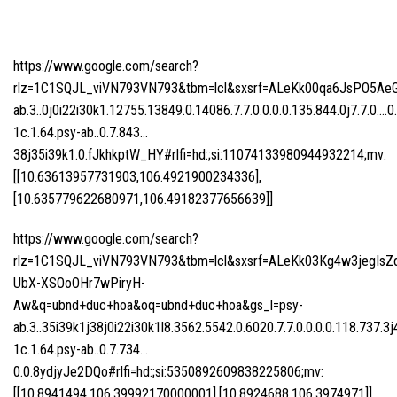
https://www.google.com/search?
rlz=1C1SQJL_viVN793VN793&tbm=lcl&sxsrf=ALeKk00qa6JsPO5Ae
ab.3..0j0i22i30k1.12755.13849.0.14086.7.7.0.0.0.0.135.844.0j7.7.0….0
1c.1.64.psy-ab..0.7.843…
38j35i39k1.0.fJkhkptW_HY#rlfi=hd:;si:11074133980944932214;mv:
[[10.63613957731903,106.4921900234336],
[10.635779622680971,106.49182377656639]]
https://www.google.com/search?
rlz=1C1SQJL_viVN793VN793&tbm=lcl&sxsrf=ALeKk03Kg4w3jegIsZ
UbX-XSOoOHr7wPiryH-
Aw&q=ubnd+duc+hoa&oq=ubnd+duc+hoa&gs_l=psy-
ab.3..35i39k1j38j0i22i30k1l8.3562.5542.0.6020.7.7.0.0.0.0.118.737.3j
1c.1.64.psy-ab..0.7.734…
0.0.8ydjyJe2DQo#rlfi=hd:;si:5350892609838225806;mv:
[[10.8941494,106.39992170000001],[10.8924688,106.3974971]]