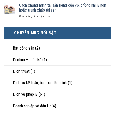
kiện
thì
nhận
ly
Cách chứng minh tài sản riêng của vợ, chồng khi ly hôn
kinh
tài
là
hôn
tế
hoặc tranh chấp tài sản
sản
hôn
khi
tốt
chia
nhân
ở
Chức năng bình luận bị tắt
hôn
hơn
như
thực
Cách
nhân
cũng
thế
tế?
chứng
không
được
nào?
minh
hạnh
trực
CHUYÊN MỤC NỔI BẬT
tài
phúc:
tiếp
sản
Góc
nuôi
riêng
nhìn
con
của
Bất động sản
(2)
luật
vợ,
sư
chồng
Di chúc – thừa kế
(1)
khi
ly
hôn
Dịch thuật
(1)
hoặc
tranh
chấp
Dịch vụ kế toán, báo cáo tài chính
(1)
tài
sản
Dịch vụ pháp lý
(61)
Doanh nghiệp và đầu tư
(4)