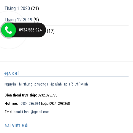
Tháng 1 2020
(21)
Tháng 12 2019
(9)
0934.586.924
Tháng mười một 2019
(17)
ĐỊA CHỈ
Nguyễn Thị Nhung, phường Hiệp Bình, Tp. Hồ Chí Minh
Điện thoại trực tiếp:
0932.095.770
Hotline:
0934.586.924
hoặc 0924. 298.268
Email:
maitt.lssg@gmail.com
BÀI VIẾT MỚI