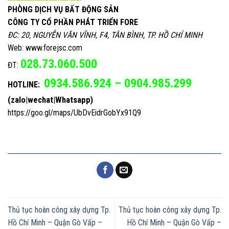
PHÒNG DỊCH VỤ BẤT ĐỘNG SẢN
CÔNG TY CỔ PHẦN PHÁT TRIỂN FORE
ĐC: 20, NGUYỄN VĂN VĨNH, F4, TÂN BÌNH, TP. HỒ CHÍ MINH
Web: www.forejsc.com
028.73.060.500
ĐT:
0934.586.924 – 0904.985.299
HOTLINE:
(zalo|wechat|Whatsapp)
https://goo.gl/maps/UbDvEidrGobYx91Q9
Thủ tục hoàn công xây dựng Tp.
Thủ tục hoàn công xây dựng Tp.
Hồ Chí Minh – Quận Gò Vấp –
Hồ Chí Minh – Quận Gò Vấp –