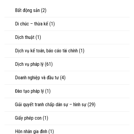
nuôi
riêng
nhìn
con
của
Bất động sản
(2)
luật
vợ,
sư
chồng
Di chúc – thừa kế
(1)
khi
ly
hôn
Dịch thuật
(1)
hoặc
tranh
chấp
Dịch vụ kế toán, báo cáo tài chính
(1)
tài
sản
Dịch vụ pháp lý
(61)
Doanh nghiệp và đầu tư
(4)
Đào tạo pháp lý
(1)
Giải quyết tranh chấp dân sự – hình sự
(29)
Giấy phép con
(1)
Hôn nhân gia đình
(1)