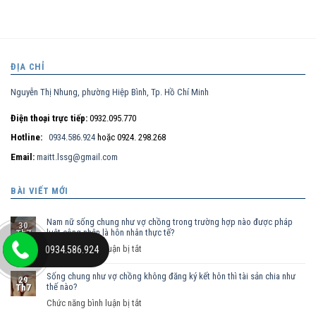
ĐỊA CHỈ
Nguyễn Thị Nhung, phường Hiệp Bình, Tp. Hồ Chí Minh
Điện thoại trực tiếp:
0932.095.770
Hotline:
0934.586.924
hoặc 0924. 298.268
Email:
maitt.lssg@gmail.com
BÀI VIẾT MỚI
Nam nữ sống chung như vợ chồng trong trường hợp nào được pháp
30
luật công nhận là hôn nhân thực tế?
Th7
ở
Chức năng bình luận bị tắt
0934.586.924
Nam
Sống chung như vợ chồng không đăng ký kết hôn thì tài sản chia như
nữ
29
thế nào?
Th7
sống
ở
Chức năng bình luận bị tắt
chung