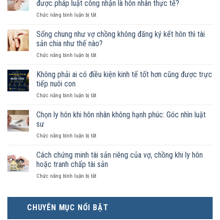
được pháp luật công nhận là hôn nhân thực tế?
ở
Chức năng bình luận bị tắt
Nam
nữ
Sống chung như vợ chồng không đăng ký kết hôn thì tài
sống
sản chia như thế nào?
chung
ở
Chức năng bình luận bị tắt
như
Sống
vợ
chung
Không phải ai có điều kiện kinh tế tốt hơn cũng được trực
chồng
như
trong
tiếp nuôi con
vợ
trường
ở
Chức năng bình luận bị tắt
chồng
hợp
Không
không
nào
phải
Chọn ly hôn khi hôn nhân không hạnh phúc: Góc nhìn luật
đăng
được
ai
ký
sư
pháp
có
kết
luật
ở
Chức năng bình luận bị tắt
điều
hôn
công
Chọn
kiện
thì
nhận
ly
Cách chứng minh tài sản riêng của vợ, chồng khi ly hôn
kinh
tài
là
hôn
tế
hoặc tranh chấp tài sản
sản
hôn
khi
tốt
chia
nhân
ở
Chức năng bình luận bị tắt
hôn
hơn
như
thực
Cách
nhân
cũng
thế
tế?
chứng
không
được
nào?
minh
hạnh
trực
CHUYÊN MỤC NỔI BẬT
tài
phúc:
tiếp
sản
Góc