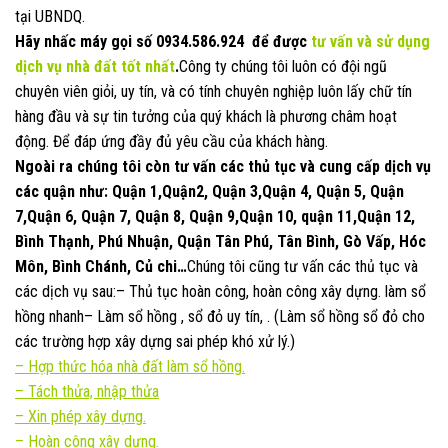
tại UBNDQ.
Hãy nhấc máy gọi số
0934.586.924
để được
tư vấn và sử dụng
dịch vụ nhà đất
tốt nhất
.
Công ty chúng tôi luôn có đội ngũ
chuyên viên giỏi, uy tín, và có tính chuyên nghiệp luôn lấy chữ tín
hàng đầu và sự tin tưởng của quý khách là phương châm hoạt
động. Để đáp ứng đầy đủ yêu cầu của khách hàng.
Ngoài ra chúng tôi còn tư vấn các thủ tục và cung cấp dịch vụ
các quận như: Quận 1,Quận2, Quận 3,Quận 4, Quận 5, Quận
7,Quận 6, Quận 7, Quận 8, Quận 9,Quận 10, quận 11,Quận 12,
Bình Thạnh, Phú Nhuận, Quận Tân Phú, Tân Bình, Gò Vấp, Hóc
Môn, Bình Chánh, Củ chi…
Chúng tôi cũng tư vấn các thủ tục và
các dịch vụ sau:– Thủ tục hoàn công, hoàn công xây dựng. làm sổ
hồng nhanh– Làm sổ hồng , sổ đỏ uy tín, . (Làm sổ hồng sổ đỏ cho
các trường hợp xây dựng sai phép khó xử lý.)
–
Hợp thức hóa nhà đất làm sổ hồng.
–
Tách thửa, nhập thửa
–
Xin phép xây dựng.
– Hoàn công xây dựng.