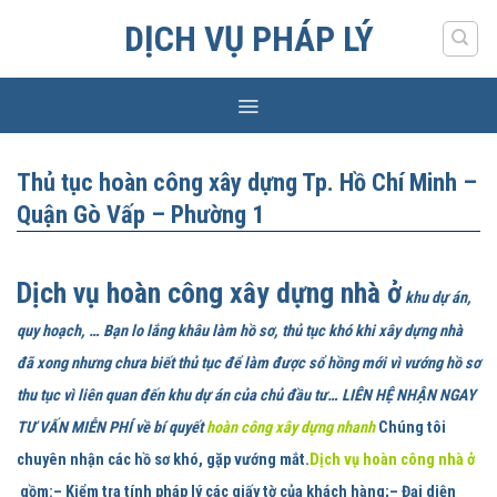
Skip
DỊCH VỤ PHÁP LÝ
to
content
Thủ tục hoàn công xây dựng Tp. Hồ Chí Minh –
Quận Gò Vấp – Phường 1
Dịch vụ hoàn công xây dựng nhà ở
khu dự án,
quy hoạch, … Bạn lo lắng khâu làm hồ sơ, thủ tục khó khi xây dựng nhà
đã xong nhưng chưa biết thủ tục để làm được sổ hồng mới vì vướng hồ sơ
thu tục vì liên quan đến khu dự án của chủ đầu tư… LIÊN HỆ NHẬN NGAY
TƯ VẤN MIỄN PHÍ về bí quyết
hoàn công xây dựng nhanh
Chúng tôi
chuyên nhận các hồ sơ khó, gặp vướng mắt.
Dịch vụ hoàn công nhà ở
gồm:
– Kiểm tra tính pháp lý các giấy tờ của khách hàng;– Đại diện