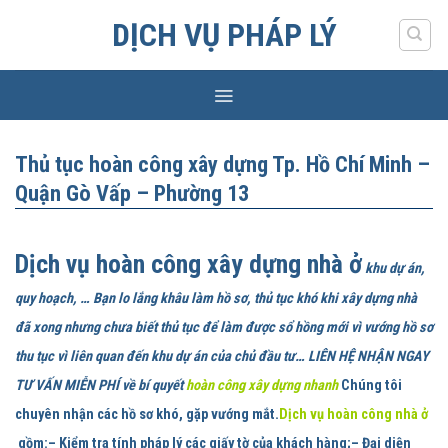
Skip
DỊCH VỤ PHÁP LÝ
to
content
Thủ tục hoàn công xây dựng Tp. Hồ Chí Minh –
Quận Gò Vấp – Phường 13
Dịch vụ hoàn công xây dựng nhà ở
khu dự án,
quy hoạch, … Bạn lo lắng khâu làm hồ sơ, thủ tục khó khi xây dựng nhà
đã xong nhưng chưa biết thủ tục để làm được sổ hồng mới vì vướng hồ sơ
thu tục vì liên quan đến khu dự án của chủ đầu tư… LIÊN HỆ NHẬN NGAY
TƯ VẤN MIỄN PHÍ về bí quyết
hoàn công xây dựng nhanh
Chúng tôi
chuyên nhận các hồ sơ khó, gặp vướng mắt.
Dịch vụ hoàn công nhà ở
gồm:
– Kiểm tra tính pháp lý các giấy tờ của khách hàng;– Đại diện