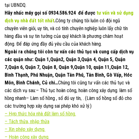
tại UBNDQ.
Hãy nhấc máy gọi số
0934.586.924
để được
tư vấn và sử dụng
dịch vụ nhà đất
tốt nhất
.
Công ty chúng tôi luôn có đội ngũ
chuyên viên giỏi, uy tín, và có tính chuyên nghiệp luôn lấy chữ tín
hàng đầu và sự tin tưởng của quý khách là phương châm hoạt
động. Để đáp ứng đầy đủ yêu cầu của khách hàng.
Ngoài ra chúng tôi còn tư vấn các thủ tục và cung cấp dịch vụ
các quận như: Quận 1,Quận2, Quận 3,Quận 4, Quận 5, Quận
7,Quận 6, Quận 7, Quận 8, Quận 9,Quận 10, quận 11,Quận 12,
Bình Thạnh, Phú Nhuận, Quận Tân Phú, Tân Bình, Gò Vấp, Hóc
Môn, Bình Chánh, Củ chi…
Chúng tôi cũng tư vấn các thủ tục và
các dịch vụ sau:– Thủ tục hoàn công, hoàn công xây dựng. làm sổ
hồng nhanh– Làm sổ hồng , sổ đỏ uy tín, . (Làm sổ hồng sổ đỏ cho
các trường hợp xây dựng sai phép khó xử lý.)
–
Hợp thức hóa nhà đất làm sổ hồng.
–
Tách thửa, nhập thửa
–
Xin phép xây dựng.
– Hoàn công xây dựng.