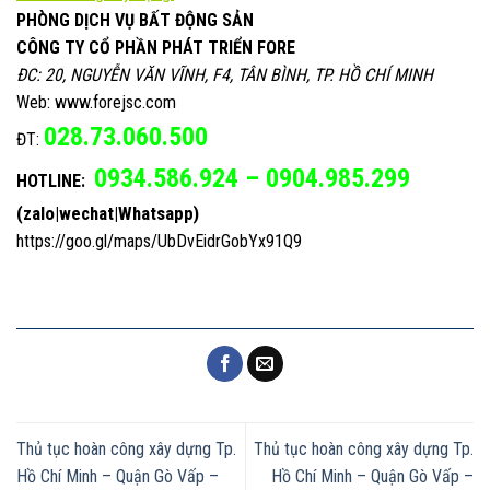
PHÒNG DỊCH VỤ BẤT ĐỘNG SẢN
CÔNG TY CỔ PHẦN PHÁT TRIỂN FORE
ĐC: 20, NGUYỄN VĂN VĨNH, F4, TÂN BÌNH, TP. HỒ CHÍ MINH
Web: www.forejsc.com
028.73.060.500
ĐT:
0934.586.924 – 0904.985.299
HOTLINE:
(zalo|wechat|Whatsapp)
https://goo.gl/maps/UbDvEidrGobYx91Q9
Thủ tục hoàn công xây dựng Tp.
Thủ tục hoàn công xây dựng Tp.
Hồ Chí Minh – Quận Gò Vấp –
Hồ Chí Minh – Quận Gò Vấp –