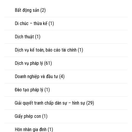
nuôi
riêng
nhìn
con
của
Bất động sản
(2)
luật
vợ,
sư
chồng
Di chúc – thừa kế
(1)
khi
ly
hôn
Dịch thuật
(1)
hoặc
tranh
chấp
Dịch vụ kế toán, báo cáo tài chính
(1)
tài
sản
Dịch vụ pháp lý
(61)
Doanh nghiệp và đầu tư
(4)
Đào tạo pháp lý
(1)
Giải quyết tranh chấp dân sự – hình sự
(29)
Giấy phép con
(1)
Hôn nhân gia đình
(1)