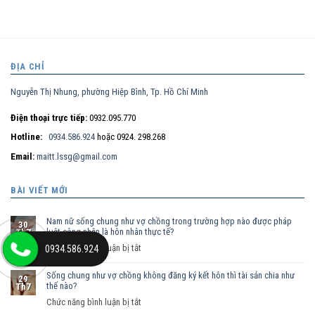
ĐỊA CHỈ
Nguyễn Thị Nhung, phường Hiệp Bình, Tp. Hồ Chí Minh
Điện thoại trực tiếp:
0932.095.770
Hotline:
0934.586.924
hoặc 0924. 298.268
Email:
maitt.lssg@gmail.com
BÀI VIẾT MỚI
Nam nữ sống chung như vợ chồng trong trường hợp nào được pháp
30
luật công nhận là hôn nhân thực tế?
Th7
ở
Chức năng bình luận bị tắt
0934.586.924
Nam
Sống chung như vợ chồng không đăng ký kết hôn thì tài sản chia như
nữ
29
thế nào?
Th7
sống
ở
Chức năng bình luận bị tắt
chung