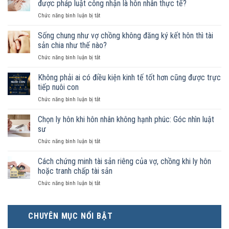
được pháp luật công nhận là hôn nhân thực tế?
ở
Chức năng bình luận bị tắt
Nam
nữ
Sống chung như vợ chồng không đăng ký kết hôn thì tài
sống
sản chia như thế nào?
chung
ở
Chức năng bình luận bị tắt
như
Sống
vợ
chung
Không phải ai có điều kiện kinh tế tốt hơn cũng được trực
chồng
như
trong
tiếp nuôi con
vợ
trường
ở
Chức năng bình luận bị tắt
chồng
hợp
Không
không
nào
phải
Chọn ly hôn khi hôn nhân không hạnh phúc: Góc nhìn luật
đăng
được
ai
ký
sư
pháp
có
kết
luật
ở
Chức năng bình luận bị tắt
điều
hôn
công
Chọn
kiện
thì
nhận
ly
Cách chứng minh tài sản riêng của vợ, chồng khi ly hôn
kinh
tài
là
hôn
tế
hoặc tranh chấp tài sản
sản
hôn
khi
tốt
chia
nhân
ở
Chức năng bình luận bị tắt
hôn
hơn
như
thực
Cách
nhân
cũng
thế
tế?
chứng
không
được
nào?
minh
hạnh
trực
CHUYÊN MỤC NỔI BẬT
tài
phúc:
tiếp
sản
Góc