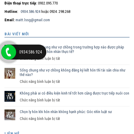
Điện thoại trực tiếp:
0932.095.770
Hotline:
0934.586.924
hoặc 0924. 298.268
Email:
maitt.lssg@gmail.com
BÀI VIẾT MỚI
Nam nữ sống chung như vợ chồng trong trường hợp nào được pháp
30
luật công nhận là hôn nhân thực tế?
0934.586.924
Th7
ở
Chức năng bình luận bị tắt
Nam
Sống chung như vợ chồng không đăng ký kết hôn thì tài sản chia như
nữ
29
thế nào?
Th7
sống
ở
Chức năng bình luận bị tắt
chung
Sống
như
Không phải ai có điều kiện kinh tế tốt hơn cũng được trực tiếp nuôi con
chung
vợ
28
Th7
như
ở
Chức năng bình luận bị tắt
chồng
vợ
Không
trong
chồng
Chọn ly hôn khi hôn nhân không hạnh phúc: Góc nhìn luật sư
phải
trường
27
Th7
không
ai
hợp
ở
Chức năng bình luận bị tắt
đăng
có
nào
Chọn
ký
điều
được
ly
LIÊN HỆ