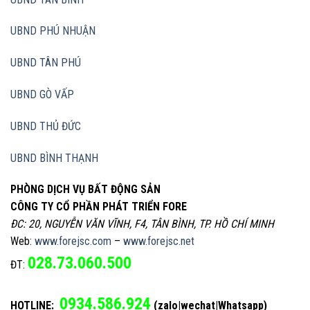
UBND PHÚ NHUẬN
UBND TÂN PHÚ
UBND GÒ VẤP
UBND THỦ ĐỨC
UBND BÌNH THẠNH
PHÒNG DỊCH VỤ BẤT ĐỘNG SẢN
CÔNG TY CỔ PHẦN PHÁT TRIỂN FORE
ĐC: 20, NGUYỄN VĂN VĨNH, F4, TÂN BÌNH, TP. HỒ CHÍ MINH
Web:
www.forejsc.com
–
www.forejsc.net
028.73.060.500
ĐT:
0934.586.924
HOTLINE:
(zalo|wechat|Whatsapp)