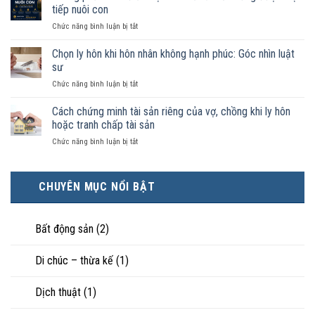
như
trong
tiếp nuôi con
vợ
trường
ở
Chức năng bình luận bị tắt
chồng
hợp
Không
không
nào
phải
Chọn ly hôn khi hôn nhân không hạnh phúc: Góc nhìn luật
đăng
được
ai
ký
sư
pháp
có
kết
luật
ở
Chức năng bình luận bị tắt
điều
hôn
công
Chọn
kiện
thì
nhận
ly
Cách chứng minh tài sản riêng của vợ, chồng khi ly hôn
kinh
tài
là
hôn
tế
hoặc tranh chấp tài sản
sản
hôn
khi
tốt
chia
nhân
ở
Chức năng bình luận bị tắt
hôn
hơn
như
thực
Cách
nhân
cũng
thế
tế?
chứng
không
được
nào?
minh
hạnh
trực
CHUYÊN MỤC NỔI BẬT
tài
phúc:
tiếp
sản
Góc
nuôi
riêng
nhìn
con
của
Bất động sản
(2)
luật
vợ,
sư
chồng
Di chúc – thừa kế
(1)
khi
ly
hôn
Dịch thuật
(1)
hoặc
tranh