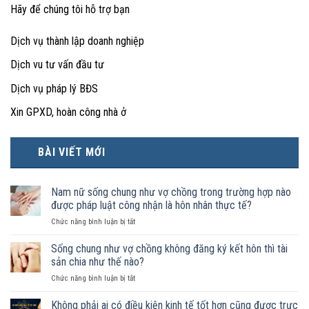
Hãy để chúng tôi hỗ trợ bạn
Dịch vụ thành lập doanh nghiệp
Dịch vu tư vấn đầu tư
Dịch vụ pháp lý BĐS
Xin GPXD, hoàn công nhà ở
BÀI VIẾT MỚI
Nam nữ sống chung như vợ chồng trong trường hợp nào
được pháp luật công nhận là hôn nhân thực tế?
ở
Chức năng bình luận bị tắt
Nam
nữ
Sống chung như vợ chồng không đăng ký kết hôn thì tài
sống
sản chia như thế nào?
chung
ở
Chức năng bình luận bị tắt
như
Sống
vợ
chung
Không phải ai có điều kiện kinh tế tốt hơn cũng được trực
chồng