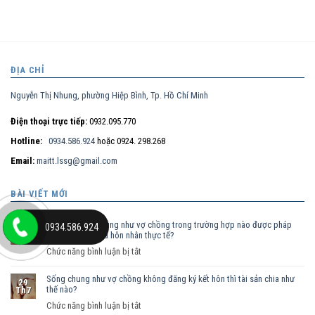
ĐỊA CHỈ
Nguyễn Thị Nhung, phường Hiệp Bình, Tp. Hồ Chí Minh
Điện thoại trực tiếp:
0932.095.770
Hotline:
0934.586.924
hoặc 0924. 298.268
Email:
maitt.lssg@gmail.com
BÀI VIẾT MỚI
Nam nữ sống chung như vợ chồng trong trường hợp nào được pháp
0934.586.924
30
luật công nhận là hôn nhân thực tế?
Th7
ở
Chức năng bình luận bị tắt
Nam
Sống chung như vợ chồng không đăng ký kết hôn thì tài sản chia như
nữ
29
thế nào?
Th7
sống
ở
Chức năng bình luận bị tắt
chung