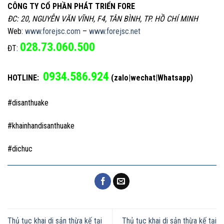
CÔNG TY CỔ PHẦN PHÁT TRIỂN FORE
ĐC: 20, NGUYỄN VĂN VĨNH, F4, TÂN BÌNH, TP. HỒ CHÍ MINH
Web:
www.forejsc.com
–
www.forejsc.net
028.73.060.500
ĐT:
0934.586.924
HOTLINE:
(zalo|wechat|Whatsapp)
#disanthuake
#khainhandisanthuake
#dichuc
Thủ tục khai di sản thừa kế tại
Thủ tục khai di sản thừa kế tại