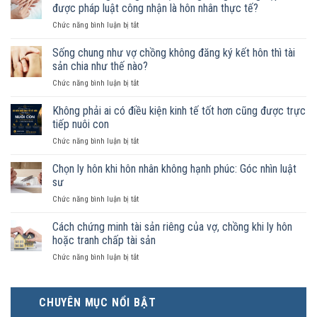
được pháp luật công nhận là hôn nhân thực tế?
ở
Chức năng bình luận bị tắt
Nam
nữ
Sống chung như vợ chồng không đăng ký kết hôn thì tài
sống
sản chia như thế nào?
chung
ở
Chức năng bình luận bị tắt
như
Sống
vợ
chung
Không phải ai có điều kiện kinh tế tốt hơn cũng được trực
chồng
như
trong
tiếp nuôi con
vợ
trường
ở
Chức năng bình luận bị tắt
chồng
hợp
Không
không
nào
phải
Chọn ly hôn khi hôn nhân không hạnh phúc: Góc nhìn luật
đăng
được
ai
ký
sư
pháp
có
kết
luật
ở
Chức năng bình luận bị tắt
điều
hôn
công
Chọn
kiện
thì
nhận
ly
Cách chứng minh tài sản riêng của vợ, chồng khi ly hôn
kinh
tài
là
hôn
tế
hoặc tranh chấp tài sản
sản
hôn
khi
tốt
chia
nhân
ở
Chức năng bình luận bị tắt
hôn
hơn
như
thực
Cách
nhân
cũng
thế
tế?
chứng
không
được
nào?
minh
hạnh
trực
CHUYÊN MỤC NỔI BẬT
tài
phúc:
tiếp
sản