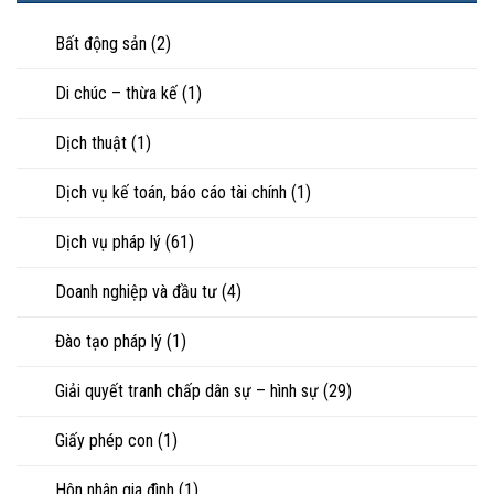
Góc
nuôi
riêng
nhìn
con
của
Bất động sản
(2)
luật
vợ,
sư
chồng
Di chúc – thừa kế
(1)
khi
ly
hôn
Dịch thuật
(1)
hoặc
tranh
chấp
Dịch vụ kế toán, báo cáo tài chính
(1)
tài
sản
Dịch vụ pháp lý
(61)
Doanh nghiệp và đầu tư
(4)
Đào tạo pháp lý
(1)
Giải quyết tranh chấp dân sự – hình sự
(29)
Giấy phép con
(1)
Hôn nhân gia đình
(1)