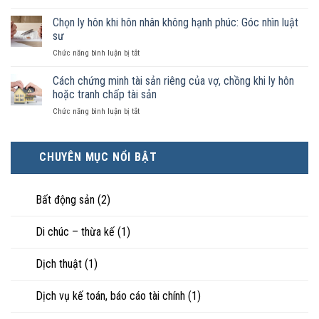
Không
không
nào
phải
Chọn ly hôn khi hôn nhân không hạnh phúc: Góc nhìn luật
đăng
được
ai
ký
sư
pháp
có
kết
luật
ở
Chức năng bình luận bị tắt
điều
hôn
công
Chọn
kiện
thì
nhận
ly
Cách chứng minh tài sản riêng của vợ, chồng khi ly hôn
kinh
tài
là
hôn
tế
hoặc tranh chấp tài sản
sản
hôn
khi
tốt
chia
nhân
ở
Chức năng bình luận bị tắt
hôn
hơn
như
thực
Cách
nhân
cũng
thế
tế?
chứng
không
được
nào?
minh
hạnh
trực
CHUYÊN MỤC NỔI BẬT
tài
phúc:
tiếp
sản
Góc
nuôi
riêng
nhìn
con
của
Bất động sản
(2)
luật
vợ,
sư
chồng
Di chúc – thừa kế
(1)
khi
ly
hôn
Dịch thuật
(1)
hoặc
tranh
chấp
Dịch vụ kế toán, báo cáo tài chính
(1)
tài
sản