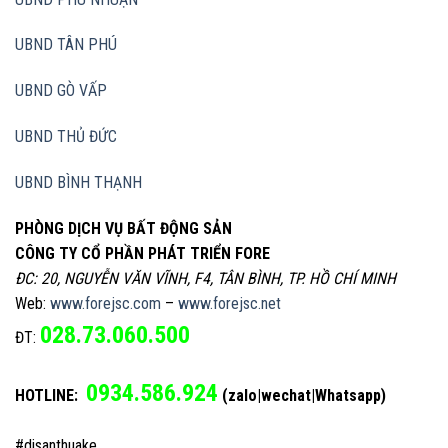
UBND TÂN PHÚ
UBND GÒ VẤP
UBND THỦ ĐỨC
UBND BÌNH THẠNH
PHÒNG DỊCH VỤ BẤT ĐỘNG SẢN
CÔNG TY CỔ PHẦN PHÁT TRIỂN FORE
ĐC: 20, NGUYỄN VĂN VĨNH, F4, TÂN BÌNH, TP. HỒ CHÍ MINH
Web:
www.forejsc.com
–
www.forejsc.net
028.73.060.500
ĐT:
0934.586.924
HOTLINE:
(zalo|wechat|Whatsapp)
#disanthuake