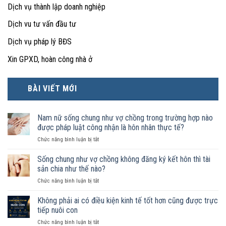
Dịch vụ thành lập doanh nghiệp
Dịch vu tư vấn đầu tư
Dịch vụ pháp lý BĐS
Xin GPXD, hoàn công nhà ở
BÀI VIẾT MỚI
Nam nữ sống chung như vợ chồng trong trường hợp nào
được pháp luật công nhận là hôn nhân thực tế?
ở
Chức năng bình luận bị tắt
Nam
nữ
Sống chung như vợ chồng không đăng ký kết hôn thì tài
sống
sản chia như thế nào?
chung
ở
Chức năng bình luận bị tắt
như
Sống
vợ
chung
Không phải ai có điều kiện kinh tế tốt hơn cũng được trực
chồng
như
trong
tiếp nuôi con
vợ
trường
ở
Chức năng bình luận bị tắt
chồng
hợp