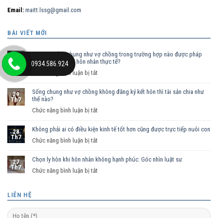
Email:
maitt.lssg@gmail.com
BÀI VIẾT MỚI
Nam nữ sống chung như vợ chồng trong trường hợp nào được pháp
30
luật công nhận là hôn nhân thực tế?
Th7
0934.586.924
ở
Chức năng bình luận bị tắt
Nam
Sống chung như vợ chồng không đăng ký kết hôn thì tài sản chia như
nữ
29
thế nào?
Th7
sống
ở
Chức năng bình luận bị tắt
chung
Sống
như
Không phải ai có điều kiện kinh tế tốt hơn cũng được trực tiếp nuôi con
chung
vợ
28
Th7
như
ở
Chức năng bình luận bị tắt
chồng
vợ
Không
trong
chồng
Chọn ly hôn khi hôn nhân không hạnh phúc: Góc nhìn luật sư
phải
trường
27
Th7
không
ai
hợp
ở
Chức năng bình luận bị tắt
đăng
có
nào
Chọn
ký
điều
được
ly
LIÊN HỆ
kết
kiện
pháp
hôn
hôn
kinh
luật
khi
thì
tế