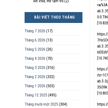
Xin Visa, thẻ tạm trú
(2)
rw%3A
ab.3..3
0.0.Tl
BÀI VIẾT THEO THÁNG
[10.82
Tháng 7 2026
(17)
https:
Tháng 6 2026
(13)
7Hs5D
ab.3..3
Tháng 5 2026
(26)
ld3EdV
[10.74
Tháng 4 2026
(70)
Tháng 3 2026
(316)
https:
rlz=1
Tháng 2 2026
(332)
ab.3..
Tháng 1 2026
(503)
35i39k
[10.80
Tháng 12 2025
(495)
Tháng mười một 2025
(304)
https