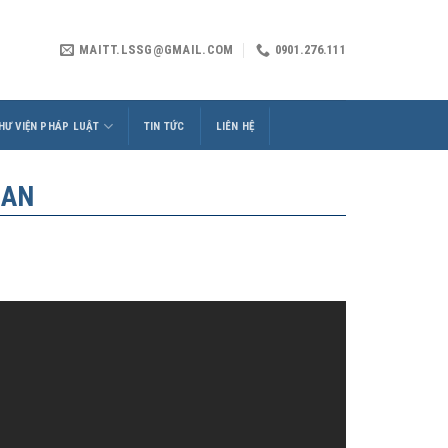
MAITT.LSSG@GMAIL.COM
0901.276.111
HƯ VIỆN PHÁP LUẬT
TIN TỨC
LIÊN HỆ
 AN