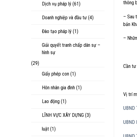
thông 
Dịch vụ pháp lý
(61)
– Sau t
Doanh nghiệp và đầu tư
(4)
bản Kha
Đào tạo pháp lý
(1)
– Những
Giải quyết tranh chấp dân sự –
hình sự
(29)
Cần tư 
Giấy phép con
(1)
Hôn nhân gia đình
(1)
Vị trí
Lao động
(1)
UBND 
LĨNH VỰC XÂY DỰNG
(3)
UBND 
luật
(1)
UBND 