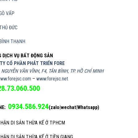
GÒ VẤP
THỦ ĐỨC
BÌNH THẠNH
 DỊCH VỤ BẤT ĐỘNG SẢN
TY CỔ PHẦN PHÁT TRIỂN FORE
, NGUYỄN VĂN VĨNH, F4, TÂN BÌNH, TP. HỒ CHÍ MINH
ww.forejsc.com
–
www.forejsc.net
28.73.060.500
0934.586.924
NE:
(zalo|wechat|Whatsapp)
NHẬN DI SẢN THỪA KẾ Ở TPHCM
NHẬN DI SẢN THỪA KẾ Ở TIỀN GIANG