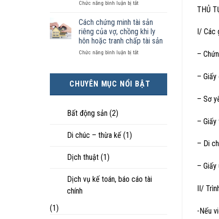
ở
Chức năng bình luận bị tắt
kiện
tài
hôn
THỦ T
Chọn
kinh
sản
nhân
ly
tế
chia
Cách chứng minh tài sản
thực
hôn
tốt
như
tế?
riêng của vợ, chồng khi ly
I/ Các 
khi
hơn
thế
hôn hoặc tranh chấp tài sản
hôn
cũng
nào?
ở
Chức năng bình luận bị tắt
nhân
– Chứn
được
Cách
không
trực
chứng
hạnh
tiếp
– Giấy 
minh
phúc:
nuôi
CHUYÊN MỤC NỔI BẬT
tài
Góc
con
sản
nhìn
– Sơ y
riêng
luật
của
sư
Bất động sản
(2)
vợ,
– Giấy 
chồng
Di chúc – thừa kế
(1)
khi
– Di ch
ly
hôn
Dịch thuật
(1)
hoặc
– Giấy 
tranh
chấp
Dịch vụ kế toán, báo cáo tài
tài
II/ Trì
chính
sản
(1)
-Nếu v