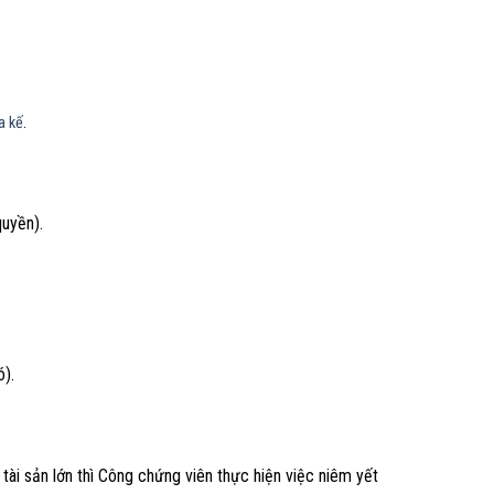
a kế
.
uyền).
ó).
 tài sản lớn thì Công chứng viên thực hiện việc niêm yết