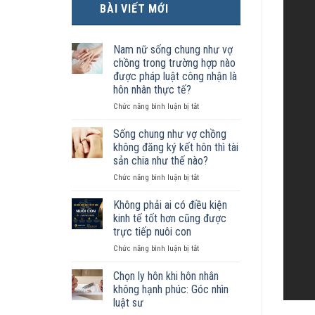
BÀI VIẾT MỚI
Nam nữ sống chung như vợ
chồng trong trường hợp nào
được pháp luật công nhận là
hôn nhân thực tế?
ở
Chức năng bình luận bị tắt
Nam
nữ
Sống chung như vợ chồng
sống
không đăng ký kết hôn thì tài
chung
sản chia như thế nào?
như
ở
Chức năng bình luận bị tắt
vợ
Sống
chồng
chung
trong
Không phải ai có điều kiện
như
trường
kinh tế tốt hơn cũng được
vợ
hợp
trực tiếp nuôi con
chồng
nào
ở
Chức năng bình luận bị tắt
không
được
Không
đăng
pháp
phải
ký
luật
Chọn ly hôn khi hôn nhân
ai
kết
công
không hạnh phúc: Góc nhìn
có
hôn
nhận
luật sư
điều
thì
là