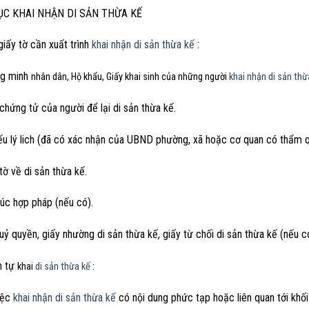
ỤC KHAI NHẬN DI SẢN THỪA KẾ
giấy tờ cần xuất trình
khai nhận di sản thừa kế
:
g minh
nhân dân, Hộ khẩu, Giấy khai sinh của những người
khai nhận di sản thừ
chứng tử của người để lại di sản thừa kế.
ếu lý lich (đã có xác nhận của UBND phường, xã hoặc cơ quan có thẩm q
tờ về di sản thừa kế.
úc hợp pháp (nếu có).
uỷ quyền, giấy nhường di sản thừa kế, giấy từ chối di sản thừa kế (nếu c
nh tự
khai
di sản thừa kế
:
iệc
khai nhận di sản thừa kế
có nội dung phức tạp hoặc liên quan tới khối