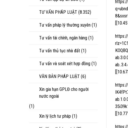
https:
q=ubnd
TƯ VẤN PHÁP LUẬT
(8.352)
8&sxsr
[[10.4
Tư vấn pháp lý thường xuyên
(1)
https:
Tư vấn tài chính, ngân hàng
(1)
rlz=1
KOQBQ
Tư vấn thủ tục nhà đất
(1)
ab.3.0.
Tư vấn và soát xét hợp đồng
(1)
ab..3.
[[10.6
VĂN BẢN PHÁP LUẬT
(6)
https:
Xin gia hạn GPLĐ cho người
IK4fP
nước ngoài
ab.1.0.
(1)
35i39k
[[10.7
Xin lý lịch tư pháp
(1)
https: