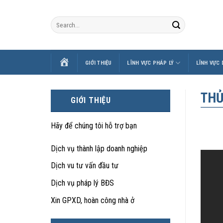
Skip
to
content
TRANG
GIỚI THIỆU
LĨNH VỰC PHÁP LÝ
LĨNH VỰC
CHỦ
THỦ
GIỚI THIỆU
Hãy để chúng tôi hỗ trợ bạn
Dịch vụ thành lập doanh nghiệp
Dịch vu tư vấn đầu tư
Dịch vụ pháp lý BĐS
Xin GPXD, hoàn công nhà ở