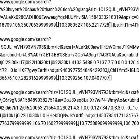
//www.google.com/search?
%20huyen%20chau%20thanh%20tien%20giang&rlz=1C1SQJL_viVN793VN7
f=ALeKk028CADHlO6EwweugYqsNUUYhvl5lA:1584033218319&npsic=0&rf
518709,106.35070639999999],[10.3980527,106.2217728]];tbs:lrf:!1m4!1
//www.google.com/search?
C1SQJL_viVN793VN793&tbm=lcl&sxsrf=ALeKk00iawfFrEhVOmaJ1KM
&q=ubnd+b%C3%A0+r%E1%BB%8Ba+v%C5%A9ng+t%C3%A0u&oq=ubnd+b
0j0i22i30k1l7j0i22i10i30k1j0i22i30k1.4133.5488.0.7137.7.7.0.0.0.0.126.
4.472….0.ioHlXF7gwyE#rlfi=hd:;si:9483977554849429283,l,Chl1Ym
736676,107.28231629999999],[10.3299266,107.0407707]]
//www.google.com/search?rlz=1C1SQJL_viVN793VN793&tbm=lcl&sxsr
t7jC6r9g%3A1584890382751&ei=DoJ3Xsq8La-Xr7wP4-WmyAo&q=ubnd+
0l2j0i67k1l2j0l6.20053.21664.0.23021.4.3.1.0.0.0.127.347.0j3.3.0….0…1c.
1j0i10k1j0i22i10i30k1.0.HHekDQNvJkY#rlfi=hd:;si:145078541711
77763799999999,106.70160279999999],[10.775889099999999,106.700
//www.google.com/search?rlz=1C1SQJL_viVN793VN793&tbm=lcl&sxsr