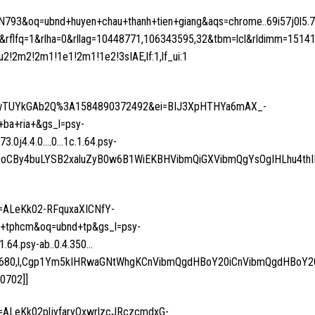
93&oq=ubnd+huyen+chau+thanh+tien+giang&aqs=chrome..69i57j0l5.7
lfq=1&rlha=0&rllag=10448771,106343595,32&tbm=lcl&rldimm=15141
u2!2m2!2m1!1e1!2m1!1e2!3sIAE,lf:1,lf_ui:1
MwTUYkGAb2Q%3A1584890372492&ei=BIJ3XpHTHYa6mAX_-
a+ria+&gs_l=psy-
473.0j4.4.0….0…1c.1.64.psy-
5kIGLDoCBy4buLYSB2xaluZyB0w6B1WiEKBHVibmQiGXVibmQgYsOgIHLhu4t
f=ALeKk02-RFquxaXICNfY-
tphcm&oq=ubnd+tp&gs_l=psy-
1.64.psy-ab..0.4.350…
34767680,l,Cgp1Ym5kIHRwaGNtWhgKCnVibmQgdHBoY20iCnVibmQgdHBoY2
0702]]
f=ALeKk02pljyfaryOxwrlzcJRczcmdxG-