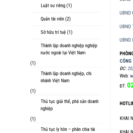
Luật sư riêng
(1)
UBND 
Quản tài viên
(2)
UBND 
Sở hữu trí tuệ
(1)
UBND 
Thành lập doanh nghiệp nghiệp
nước ngoài tại Việt Nam
PHÒNG
CÔNG 
(1)
ĐC:
20
Thành lập doanh nghiệp, chi
Web:
w
nhánh Việt Nam
0
ĐT:
(1)
Thủ tục giải thể, phá sản doanh
HOTLI
nghiệp
KHAI 
(1)
Thủ tục ly hôn – phân chia tài
KHAI 