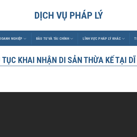
DỊCH VỤ PHÁP LÝ
 DOANH NGHIỆP
ĐẦU TƯ VÀ TÀI CHÍNH
LĨNH VỰC PHÁP LÝ KHÁC
T
 TỤC KHAI NHẬN DI SẢN THỪA KẾ TẠI DĨ