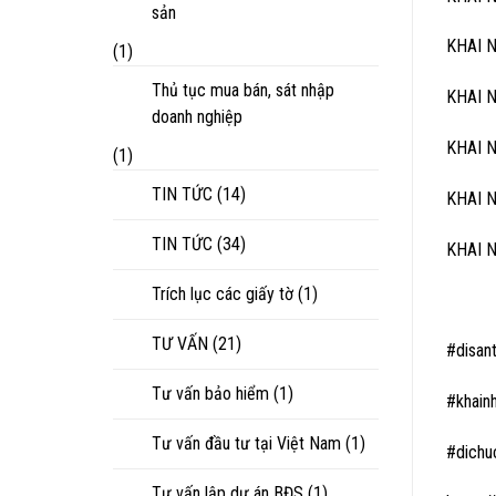
sản
KHAI 
(1)
Thủ tục mua bán, sát nhập
KHAI 
doanh nghiệp
KHAI 
(1)
TIN TỨC
(14)
KHAI 
TIN TỨC
(34)
KHAI 
Trích lục các giấy tờ
(1)
TƯ VẤN
(21)
#disan
Tư vấn bảo hiểm
(1)
#khain
Tư vấn đầu tư tại Việt Nam
(1)
#dichu
Tư vấn lập dự án BĐS
(1)