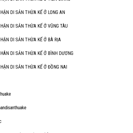
NHẬN DI SẢN THỪA KẾ Ở LONG AN
NHẬN DI SẢN THỪA KẾ Ở VŨNG TÀU
NHẬN DI SẢN THỪA KẾ Ở BÀ RỊA
NHÂN DI SẢN THỪA KẾ Ở BÌNH DƯƠNG
NHẬN DI SẢN THỪA KẾ Ở ĐỒNG NAI
thuake
handisanthuake
c