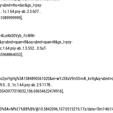
ubnd+thu+duc&gs_l=psy-
0…1c.1.64.psy-ab..2.5.607…
61089999999],
rf=ALeKk00Vyb_FcM9h-
=ubnd+quan+8&oq=ubnd+quan+8&gs_l=psy-
c.1.64.psy-ab..1.5.552….0.5uT-
55968864052],
o2yoYgHg%3A1584890561020&ei=wYJ3XuVfm5SvvA_kvItg&q=ubnd+qua
.9.0….0…1c.1.64.psy-ab..2.9.1178…
803543977319032,106.69654622474916],
%BA+M%E1%BB%B9/@10.5842096,107.0515219,17z/data=!3m1!4b1!4