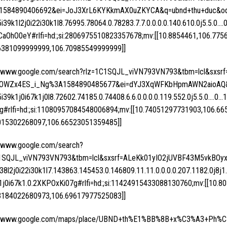
1584890406692&ei=JoJ3XrL6KYKkmAX0uZKYCA&q=ubnd+thu+duc&oq=
5i39k1l2j0i22i30k1l8.76995.78064.0.78283.7.7.0.0.0.0.140.610.0j5.5.0….
hCaOhO0eY#rlfi=hd:;si:2806975510823357678;mv:[[10.8854461,106.775
6381099999999,106.70985549999999]]
//www.google.com/search?rlz=1C1SQJL_viVN793VN793&tbm=lcl&sxs
OWZx4ES_i_Ng%3A1584890485677&ei=dYJ3XqWFKbHpmAWN2aioAQ&q
5i39k1j0i67k1j0l8.72602.74185.0.74408.6.6.0.0.0.0.119.552.0j5.5.0….0…1
g#rlfi=hd:;si:11080957084548006894;mv:[[10.74051297731903,106.66
015302268097,106.66523051359485]]
//www.google.com/search?
C1SQJL_viVN793VN793&tbm=lcl&sxsrf=ALeKk01yIO2jUVBF43M5vkBOyx
0j38l2j0i22i30k1l7.143863.145453.0.146809.11.11.0.0.0.0.207.1182.0j8j1
1j0i67k1.0.2XKPOxKi07g#rlfi=hd:;si:11424915433088130760;mv:[[10.
3184022680973,106.69617977525083]]
://www.google.com/maps/place/UBND+th%E1%BB%8B+x%C3%A3+Ph%C3