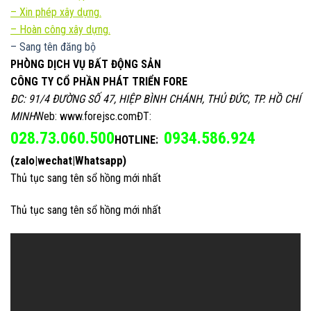
–
Xin phép xây dựng.
– Hoàn công xây dựng.
– Sang tên đăng bộ
PHÒNG DỊCH VỤ BẤT ĐỘNG SẢN
CÔNG TY CỔ PHẦN PHÁT TRIỂN FORE
ĐC: 91/4 ĐƯỜNG SỐ 47, HIỆP BÌNH CHÁNH, THỦ ĐỨC, TP. HỒ CHÍ
MINH
Web: www.forejsc.comĐT:
028.73.060.500
0934.586.924
HOTLINE:
(zalo|wechat|Whatsapp)
Thủ tục sang tên sổ hồng mới nhất
Thủ tục sang tên sổ hồng mới nhất