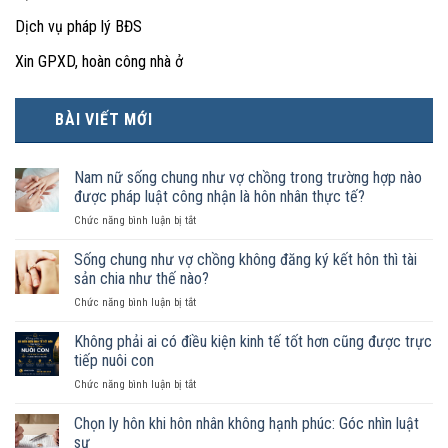
Dịch vụ pháp lý BĐS
Xin GPXD, hoàn công nhà ở
BÀI VIẾT MỚI
Nam nữ sống chung như vợ chồng trong trường hợp nào
được pháp luật công nhận là hôn nhân thực tế?
ở
Chức năng bình luận bị tắt
Nam
nữ
Sống chung như vợ chồng không đăng ký kết hôn thì tài
sống
sản chia như thế nào?
chung
ở
Chức năng bình luận bị tắt
như
Sống
vợ
chung
Không phải ai có điều kiện kinh tế tốt hơn cũng được trực
chồng
như
trong
tiếp nuôi con
vợ
trường
ở
Chức năng bình luận bị tắt
chồng
hợp
Không
không
nào
phải
Chọn ly hôn khi hôn nhân không hạnh phúc: Góc nhìn luật
đăng
được
ai
ký
sư
pháp