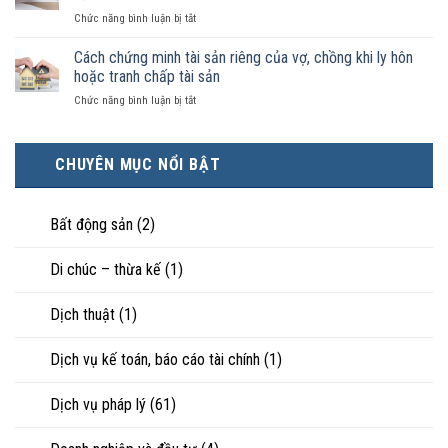
có
kết
luật
ở
Chức năng bình luận bị tắt
điều
hôn
công
Chọn
kiện
thì
nhận
ly
Cách chứng minh tài sản riêng của vợ, chồng khi ly hôn
kinh
tài
là
hôn
tế
hoặc tranh chấp tài sản
sản
hôn
khi
tốt
chia
nhân
ở
Chức năng bình luận bị tắt
hôn
hơn
như
thực
Cách
nhân
cũng
thế
tế?
chứng
không
được
nào?
minh
hạnh
trực
CHUYÊN MỤC NỔI BẬT
tài
phúc:
tiếp
sản
Góc
nuôi
riêng
nhìn
con
của
Bất động sản
(2)
luật
vợ,
sư
chồng
Di chúc – thừa kế
(1)
khi
ly
hôn
Dịch thuật
(1)
hoặc
tranh
chấp
Dịch vụ kế toán, báo cáo tài chính
(1)
tài
sản
Dịch vụ pháp lý
(61)