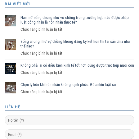
BÀI VIẾT MỚI
Nam nữ sống chung như vợ chồng trong trường hợp nào được pháp
30
luật công nhận là hôn nhân thực tế?
Th7
ở
Chức năng bình luận bị tắt
Nam
Sống chung như vợ chồng không đăng ký kết hôn thì tài sản chia như
nữ
29
thế nào?
Th7
sống
ở
Chức năng bình luận bị tắt
chung
Sống
như
Không phải ai có điều kiện kinh tế tốt hơn cũng được trực tiếp nuôi con
chung
vợ
28
Th7
như
ở
Chức năng bình luận bị tắt
chồng
vợ
Không
trong
chồng
Chọn ly hôn khi hôn nhân không hạnh phúc: Góc nhìn luật sư
phải
trường
27
Th7
không
ai
hợp
ở
Chức năng bình luận bị tắt
đăng
có
nào
Chọn
ký
điều
được
ly
LIÊN HỆ
kết
kiện
pháp
hôn
hôn
kinh
luật
khi
thì
tế
công
hôn
tài
tốt
nhận
nhân
sản
hơn
là
không