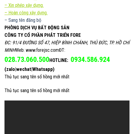
–
Xin phép xây dựng.
– Hoàn công xây dựng.
– Sang tên đăng bộ
PHÒNG DỊCH VỤ BẤT ĐỘNG SẢN
CÔNG TY CỔ PHẦN PHÁT TRIỂN FORE
ĐC: 91/4 ĐƯỜNG SỐ 47, HIỆP BÌNH CHÁNH, THỦ ĐỨC, TP. HỒ CHÍ
MINH
Web: www.forejsc.comĐT:
028.73.060.500
0934.586.924
HOTLINE:
(zalo|wechat|Whatsapp)
Thủ tục sang tên sổ hồng mới nhất
Thủ tục sang tên sổ hồng mới nhất