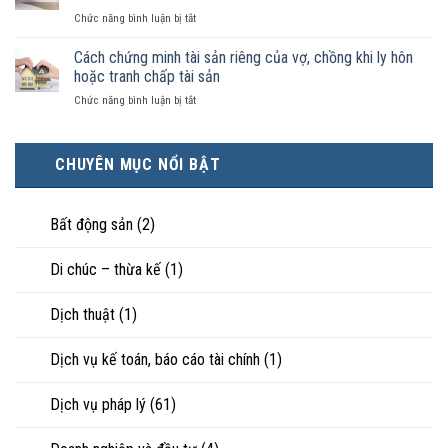
có
kết
luật
ở
Chức năng bình luận bị tắt
điều
hôn
công
Chọn
kiện
thì
nhận
ly
Cách chứng minh tài sản riêng của vợ, chồng khi ly hôn
kinh
tài
là
hôn
tế
hoặc tranh chấp tài sản
sản
hôn
khi
tốt
chia
nhân
ở
Chức năng bình luận bị tắt
hôn
hơn
như
thực
Cách
nhân
cũng
thế
tế?
chứng
không
được
nào?
minh
hạnh
trực
CHUYÊN MỤC NỔI BẬT
tài
phúc:
tiếp
sản
Góc
nuôi
riêng
nhìn
con
của
Bất động sản
(2)
luật
vợ,
sư
chồng
Di chúc – thừa kế
(1)
khi
ly
hôn
Dịch thuật
(1)
hoặc
tranh
chấp
Dịch vụ kế toán, báo cáo tài chính
(1)
tài
sản
Dịch vụ pháp lý
(61)