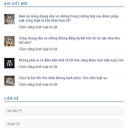
BÀI VIẾT MỚI
Nam nữ sống chung như vợ chồng trong trường hợp nào được pháp
30
luật công nhận là hôn nhân thực tế?
Th7
ở
Chức năng bình luận bị tắt
Nam
Sống chung như vợ chồng không đăng ký kết hôn thì tài sản chia như
nữ
29
thế nào?
Th7
sống
ở
Chức năng bình luận bị tắt
chung
Sống
như
Không phải ai có điều kiện kinh tế tốt hơn cũng được trực tiếp nuôi con
chung
vợ
28
Th7
như
ở
Chức năng bình luận bị tắt
chồng
vợ
Không
trong
chồng
Chọn ly hôn khi hôn nhân không hạnh phúc: Góc nhìn luật sư
phải
trường
27
Th7
không
ai
hợp
ở
Chức năng bình luận bị tắt
đăng
có
nào
Chọn
ký
điều
được
ly
LIÊN HỆ
kết
kiện
pháp
hôn
hôn
kinh
luật
khi
thì
tế
công
hôn
tài
tốt
nhận
nhân
sản
hơn
là
không