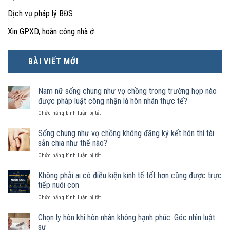
Dịch vụ pháp lý BĐS
Xin GPXD, hoàn công nhà ở
BÀI VIẾT MỚI
Nam nữ sống chung như vợ chồng trong trường hợp nào
được pháp luật công nhận là hôn nhân thực tế?
ở
Chức năng bình luận bị tắt
Nam
nữ
Sống chung như vợ chồng không đăng ký kết hôn thì tài
sống
sản chia như thế nào?
chung
ở
Chức năng bình luận bị tắt
như
Sống
vợ
chung
Không phải ai có điều kiện kinh tế tốt hơn cũng được trực
chồng
như
trong
tiếp nuôi con
vợ
trường
ở
Chức năng bình luận bị tắt
chồng
hợp
Không
không
nào
phải
Chọn ly hôn khi hôn nhân không hạnh phúc: Góc nhìn luật
đăng
được
ai
ký
sư
pháp