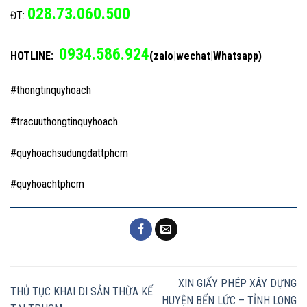
028.73.060.500
ĐT:
0934.586.924
HOTLINE:
(zalo|wechat|Whatsapp)
#thongtinquyhoach
#tracuuthongtinquyhoach
#quyhoachsudungdattphcm
#quyhoachtphcm
XIN GIẤY PHÉP XÂY DỰNG
THỦ TỤC KHAI DI SẢN THỪA KẾ
HUYỆN BẾN LỨC – TỈNH LONG