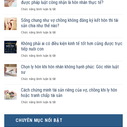
được pháp luật công nhận là hôn nhân thực tế?
ở
Chức năng bình luận bị tắt
Nam
nữ
Sống chung như vợ chồng không đăng ký kết hôn thì tài
sống
sản chia như thế nào?
chung
ở
Chức năng bình luận bị tắt
như
Sống
vợ
chung
Không phải ai có điều kiện kinh tế tốt hơn cũng được trực
chồng
như
trong
tiếp nuôi con
vợ
trường
ở
Chức năng bình luận bị tắt
chồng
hợp
Không
không
nào
phải
Chọn ly hôn khi hôn nhân không hạnh phúc: Góc nhìn luật
đăng
được
ai
ký
sư
pháp
có
kết
luật
ở
Chức năng bình luận bị tắt
điều
hôn
công
Chọn
kiện
thì
nhận
ly
Cách chứng minh tài sản riêng của vợ, chồng khi ly hôn
kinh
tài
là
hôn
tế
hoặc tranh chấp tài sản
sản
hôn
khi
tốt
chia
nhân
ở
Chức năng bình luận bị tắt
hôn
hơn
như
thực
Cách
nhân
cũng
thế
tế?
chứng
không
được
nào?
minh
hạnh
trực
CHUYÊN MỤC NỔI BẬT
tài
phúc:
tiếp
sản
Góc