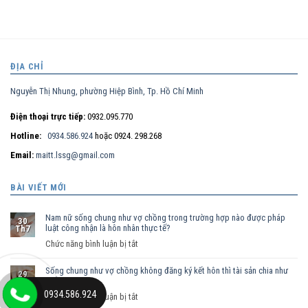
ĐỊA CHỈ
Nguyễn Thị Nhung, phường Hiệp Bình, Tp. Hồ Chí Minh
Điện thoại trực tiếp:
0932.095.770
Hotline:
0934.586.924
hoặc 0924. 298.268
Email:
maitt.lssg@gmail.com
BÀI VIẾT MỚI
Nam nữ sống chung như vợ chồng trong trường hợp nào được pháp
30
luật công nhận là hôn nhân thực tế?
Th7
ở
Chức năng bình luận bị tắt
Nam
Sống chung như vợ chồng không đăng ký kết hôn thì tài sản chia như
nữ
29
thế nào?
Th7
sống
0934.586.924
ở
Chức năng bình luận bị tắt
chung