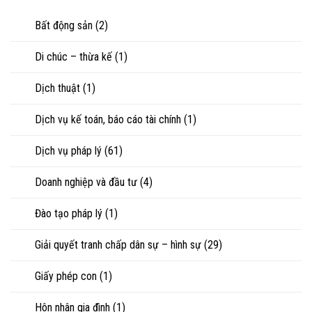
nuôi
riêng
nhìn
con
của
Bất động sản
(2)
luật
vợ,
sư
chồng
Di chúc – thừa kế
(1)
khi
ly
hôn
Dịch thuật
(1)
hoặc
tranh
chấp
Dịch vụ kế toán, báo cáo tài chính
(1)
tài
sản
Dịch vụ pháp lý
(61)
Doanh nghiệp và đầu tư
(4)
Đào tạo pháp lý
(1)
Giải quyết tranh chấp dân sự – hình sự
(29)
Giấy phép con
(1)
Hôn nhân gia đình
(1)