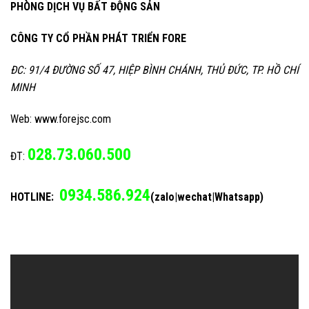
PHÒNG DỊCH VỤ BẤT ĐỘNG SẢN
CÔNG TY CỔ PHẦN PHÁT TRIỂN FORE
ĐC: 91/4 ĐƯỜNG SỐ 47, HIỆP BÌNH CHÁNH, THỦ ĐỨC, TP. HỒ CHÍ
MINH
Web: www.forejsc.com
028.73.060.500
ĐT:
0934.586.924
HOTLINE:
(zalo|wechat|Whatsapp)