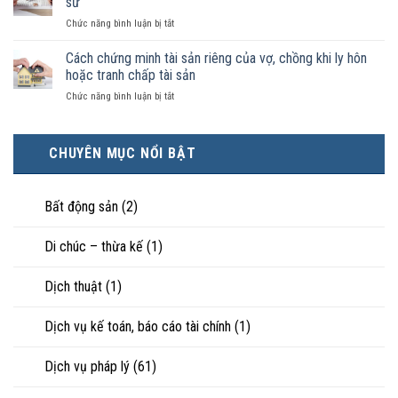
sư
pháp
có
kết
luật
ở
Chức năng bình luận bị tắt
điều
hôn
công
Chọn
kiện
thì
nhận
ly
Cách chứng minh tài sản riêng của vợ, chồng khi ly hôn
kinh
tài
là
hôn
tế
hoặc tranh chấp tài sản
sản
hôn
khi
tốt
chia
nhân
ở
Chức năng bình luận bị tắt
hôn
hơn
như
thực
Cách
nhân
cũng
thế
tế?
chứng
không
được
nào?
minh
hạnh
trực
CHUYÊN MỤC NỔI BẬT
tài
phúc:
tiếp
sản
Góc
nuôi
riêng
nhìn
con
của
Bất động sản
(2)
luật
vợ,
sư
chồng
Di chúc – thừa kế
(1)
khi
ly
hôn
Dịch thuật
(1)
hoặc
tranh
chấp
Dịch vụ kế toán, báo cáo tài chính
(1)
tài
sản
Dịch vụ pháp lý
(61)