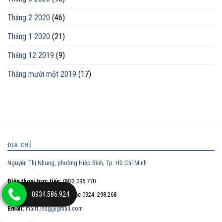
Tháng 2 2020
(46)
Tháng 1 2020
(21)
Tháng 12 2019
(9)
Tháng mười một 2019
(17)
ĐỊA CHỈ
Nguyễn Thị Nhung, phường Hiệp Bình, Tp. Hồ Chí Minh
Điện thoại trực tiếp:
0932.095.770
0934.586.924
Hotline:
0934.586.924
hoặc 0924. 298.268
Email:
maitt.lssg@gmail.com