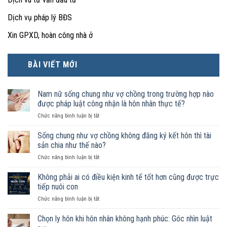
Dịch vụ pháp lý BĐS
Xin GPXD, hoàn công nhà ở
BÀI VIẾT MỚI
Nam nữ sống chung như vợ chồng trong trường hợp nào
được pháp luật công nhận là hôn nhân thực tế?
ở
Chức năng bình luận bị tắt
Nam
nữ
Sống chung như vợ chồng không đăng ký kết hôn thì tài
sống
sản chia như thế nào?
chung
ở
Chức năng bình luận bị tắt
như
Sống
vợ
chung
Không phải ai có điều kiện kinh tế tốt hơn cũng được trực
chồng
như
trong
tiếp nuôi con
vợ
trường
ở
Chức năng bình luận bị tắt
chồng
hợp
Không
không
nào
phải
Chọn ly hôn khi hôn nhân không hạnh phúc: Góc nhìn luật
đăng
được
ai
ký