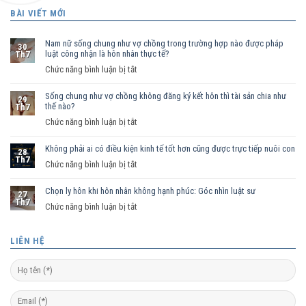
BÀI VIẾT MỚI
Nam nữ sống chung như vợ chồng trong trường hợp nào được pháp
30
luật công nhận là hôn nhân thực tế?
Th7
ở
Chức năng bình luận bị tắt
Nam
Sống chung như vợ chồng không đăng ký kết hôn thì tài sản chia như
nữ
29
thế nào?
Th7
sống
ở
Chức năng bình luận bị tắt
chung
Sống
như
Không phải ai có điều kiện kinh tế tốt hơn cũng được trực tiếp nuôi con
chung
vợ
28
Th7
như
ở
Chức năng bình luận bị tắt
chồng
vợ
Không
trong
chồng
Chọn ly hôn khi hôn nhân không hạnh phúc: Góc nhìn luật sư
phải
trường
27
Th7
không
ai
hợp
ở
Chức năng bình luận bị tắt
đăng
có
nào
Chọn
ký
điều
được
ly
LIÊN HỆ
kết
kiện
pháp
hôn
hôn
kinh
luật
khi
thì
tế
công
hôn
tài
tốt
nhận
nhân
sản
hơn
là
không