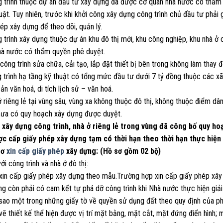
 trình thuộc dự án đầu tư xây dựng đã được cơ quan nhà nước có thẩm q
uật. Tuy nhiên, trước khi khởi công xây dựng công trình chủ đầu tư phải
ép xây dựng để theo dõi, quản lý.
 trình xây dựng thuộc dự án khu đô thị mới, khu công nghiệp, khu nhà ở
hà nước có thẩm quyền phê duyệt.
công trình sửa chữa, cải tạo, lắp đặt thiết bị bên trong không làm thay đổ
g trình hạ tầng kỹ thuật có tổng mức đầu tư dưới 7 tỷ đồng thuộc các x
sản văn hoá, di tích lịch sử – văn hoá.
ở riêng lẻ tại vùng sâu, vùng xa không thuộc đô thị, không thuộc điểm dâ
hưa có quy hoạch xây dựng được duyệt.
c xây dựng công trình, nhà ở riêng lẻ trong vùng đã công bố quy h
ợc cấp giấy phép xây dựng tạm có thời hạn theo thời hạn thực hiện
sơ
xin cấp giấy phép
xây dựng: (Hồ sơ gồm 02 bộ)
với công trình và nhà ở đô thị:
 xin cấp giấy phép xây dựng theo mẫu.Trường hợp xin cấp giấy phép xây 
ng còn phải có cam kết tự phá dỡ công trình khi Nhà nước thực hiện giả
 sao một trong những giấy tờ về quyền sử dụng đất theo quy định của ph
vẽ thiết kế thể hiện được vị trí mặt bằng, mặt cắt, mặt đứng điển hình;