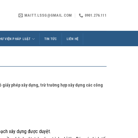
MAITT.LSSG@GMAIL.COM
0901.276.111
HƯ VIỆN PHÁP LUẬT
TIN TỨC
LIÊN HỆ
có giấy phép xây dựng, trừ trường hợp xây dựng các công
hoạch xây dựng được duyệt.