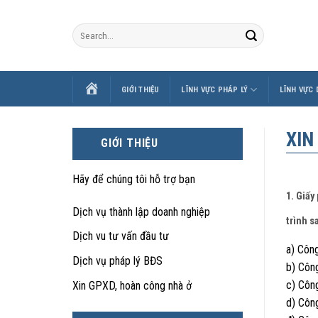
Skip
to
content
TRANG
GIỚI THIỆU
LĨNH VỰC PHÁP LÝ
LĨNH VỰC
CHỦ
XIN
GIỚI THIỆU
Hãy để chúng tôi hỗ trợ bạn
1. Giấy
Dịch vụ thành lập doanh nghiệp
trình s
Dịch vu tư vấn đầu tư
a) Công
Dịch vụ pháp lý BĐS
b) Công
c) Công
Xin GPXD, hoàn công nhà ở
d) Côn