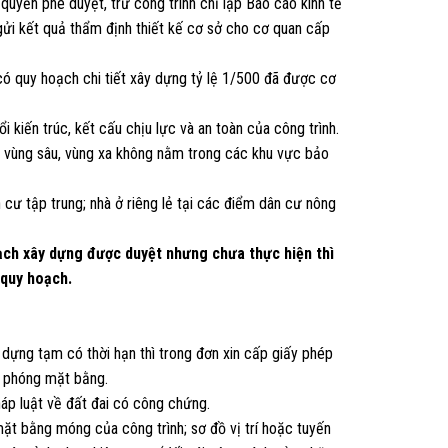
uyền phê duyệt, trừ công trình chỉ lập Báo cáo kinh tế
 gửi kết quả thẩm định thiết kế cơ sở cho cơ quan cấp
 có quy hoạch chi tiết xây dựng tỷ lệ 1/500 đã được cơ
i kiến trúc, kết cấu chịu lực và an toàn của công trình.
ã vùng sâu, vùng xa không nằm trong các khu vực bảo
n cư tập trung; nhà ở riêng lẻ tại các điểm dân cư nông
oạch xây dựng được duyệt nhưng chưa thực hiện thì
 quy hoạch.
dựng tạm có thời hạn thì trong đơn xin cấp giấy phép
i phóng mặt bằng.
áp luật về đất đai có công chứng.
 mặt bằng móng của công trình; sơ đồ vị trí hoặc tuyến