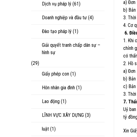
a) Đơn 
Dịch vụ pháp lý
(61)
b) Bản
Doanh nghiệp và đầu tư
(4)
3. Thời
4. Cơ 
Đào tạo pháp lý
(1)
6. Điề
1. Khi 
Giải quyết tranh chấp dân sự –
chỉnh g
hình sự
có thẩ
(29)
2. Hồ s
a) Đơn 
Giấy phép con
(1)
b) Bản
c) Bản 
Hôn nhân gia đình
(1)
3. Thời
Lao động
(1)
7. Th
Uỷ ban
LĨNH VỰC XÂY DỰNG
(3)
tỷ đồng
luật
(1)
Xin Gi