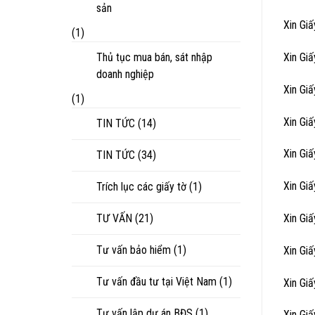
sản
Xin Gi
(1)
Thủ tục mua bán, sát nhập
Xin Gi
doanh nghiệp
Xin Gi
(1)
Xin Gi
TIN TỨC
(14)
Xin Gi
TIN TỨC
(34)
Xin Gi
Trích lục các giấy tờ
(1)
TƯ VẤN
(21)
Xin Gi
Tư vấn bảo hiểm
(1)
Xin Gi
Tư vấn đầu tư tại Việt Nam
(1)
Xin Gi
Tư vấn lập dự án BĐS
(1)
Xin Gi