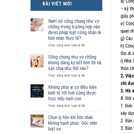
đ) Công
BÀI VIẾT MỚI
– kỹ th
giấy ph
Nam nữ sống chung như vợ
e) Công
chồng trong trường hợp nào
quan n
được pháp luật công nhận là
hôn nhân thực tế?
g) Các 
ở
h) Côn
Chức năng bình luận bị tắt
Nam
tồn di 
nữ
Sống chung như vợ chồng
i) Nhà 
sống
không đăng ký kết hôn thì tài
chung
sản chia như thế nào?
thôn c
như
2. Việ
ở
Chức năng bình luận bị tắt
vợ
Sống
chồng
chỉ đư
chung
trong
Không phải ai có điều kiện
3. Hồ 
như
trường
kinh tế tốt hơn cũng được
vợ
hợp
A. Đối 
trực tiếp nuôi con
chồng
nào
1. Đơn
ở
Chức năng bình luận bị tắt
không
được
Không
đăng
pháp
xây dự
phải
ký
luật
Chọn ly hôn khi hôn nhân
2. Bản
ai
kết
công
không hạnh phúc: Góc nhìn
có
hôn
nhận
3. Bản 
luật sư
điều
thì
là