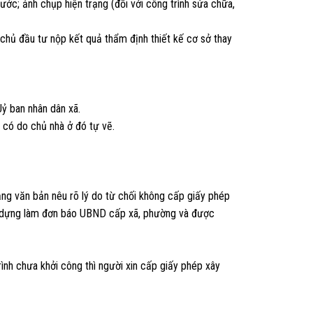
ước; ảnh chụp hiện trạng (đối với công trình sửa chữa,
 chủ đầu tư nộp kết quả thẩm định thiết kế cơ sở thay
ỷ ban nhân dân xã.
u có do chủ nhà ở đó tự vẽ.
ằng văn bản nêu rõ lý do từ chối không cấp giấy phép
ây dựng làm đơn báo UBND cấp xã, phường và được
ình chưa khởi công thì người xin cấp giấy phép xây