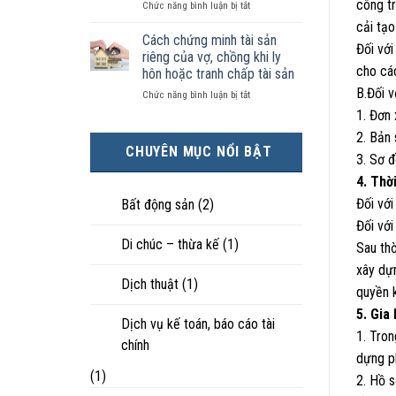
công tr
ở
Chức năng bình luận bị tắt
kiện
tài
hôn
Chọn
kinh
sản
nhân
cải tạo
ly
tế
chia
Cách chứng minh tài sản
thực
Đối với
hôn
tốt
như
tế?
riêng của vợ, chồng khi ly
khi
hơn
thế
cho các
hôn hoặc tranh chấp tài sản
hôn
cũng
nào?
B.Đối v
ở
Chức năng bình luận bị tắt
nhân
được
Cách
không
trực
1. Đơn
chứng
hạnh
tiếp
2. Bản
minh
phúc:
nuôi
CHUYÊN MỤC NỔI BẬT
tài
Góc
con
3. Sơ đ
sản
nhìn
4. Thờ
riêng
luật
của
sư
Đối với
Bất động sản
(2)
vợ,
Đối với
chồng
Di chúc – thừa kế
(1)
khi
Sau thờ
ly
xây dự
hôn
Dịch thuật
(1)
hoặc
quyền k
tranh
5. Gia
chấp
Dịch vụ kế toán, báo cáo tài
1. Tron
tài
chính
sản
dựng ph
(1)
2. Hồ 