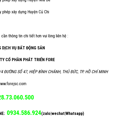
ấy phép xây dựng Huyện Củ Chi
 cần thông tin chi tiết hơn vui lòng liên hệ :
 DỊCH VỤ BẤT ĐỘNG SẢN
TY CỔ PHẦN PHÁT TRIỂN FORE
/4 ĐƯỜNG SỐ 47, HIỆP BÌNH CHÁNH, THỦ ĐỨC, TP. HỒ CHÍ MINH
ww.forejsc.com
28.73.060.500
0934.586.924
NE:
(zalo|wechat|Whatsapp)