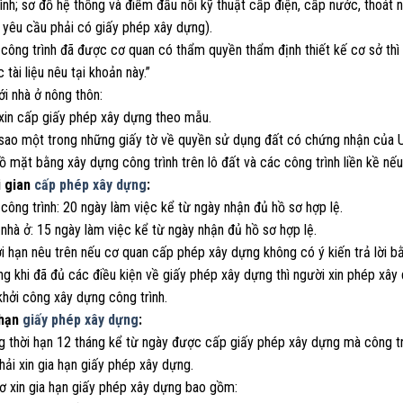
ình; sơ đồ hệ thống và điểm đấu nối kỹ thuật cấp điện, cấp nước, thoát n
 yêu cầu phải có giấy phép xây dựng).
 công trình đã được cơ quan có thẩm quyền thẩm định thiết kế cơ sở thì
 tài liệu nêu tại khoản này.”
ới nhà ở nông thôn:
 xin cấp giấy phép xây dựng theo mẫu.
 sao một trong những giấy tờ về quyền sử dụng đất có chứng nhận của U
ồ mặt bằng xây dựng công trình trên lô đất và các công trình liền kề nế
i gian
cấp phép xây dựng
:
 công trình: 20 ngày làm việc kể từ ngày nhận đủ hồ sơ hợp lệ.
 nhà ở: 15 ngày làm việc kể từ ngày nhận đủ hồ sơ hợp lệ.
i hạn nêu trên nếu cơ quan cấp phép xây dựng không có ý kiến trả lời b
ng khi đã đủ các điều kiện về giấy phép xây dựng thì người xin phép x
hởi công xây dựng công trình.
 hạn
giấy phép xây dựng
:
g thời hạn 12 tháng kể từ ngày được cấp giấy phép xây dựng mà công tr
ải xin gia hạn giấy phép xây dựng.
sơ xin gia hạn giấy phép xây dựng bao gồm: