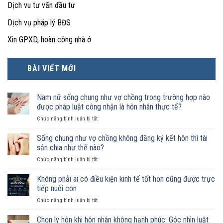
Dịch vu tư vấn đầu tư
Dịch vụ pháp lý BĐS
Xin GPXD, hoàn công nhà ở
BÀI VIẾT MỚI
Nam nữ sống chung như vợ chồng trong trường hợp nào
được pháp luật công nhận là hôn nhân thực tế?
ở
Chức năng bình luận bị tắt
Nam
nữ
Sống chung như vợ chồng không đăng ký kết hôn thì tài
sống
sản chia như thế nào?
chung
ở
Chức năng bình luận bị tắt
như
Sống
vợ
chung
Không phải ai có điều kiện kinh tế tốt hơn cũng được trực
chồng
như
trong
tiếp nuôi con
vợ
trường
ở
Chức năng bình luận bị tắt
chồng
hợp
Không
không
nào
phải
Chọn ly hôn khi hôn nhân không hạnh phúc: Góc nhìn luật
đăng
được