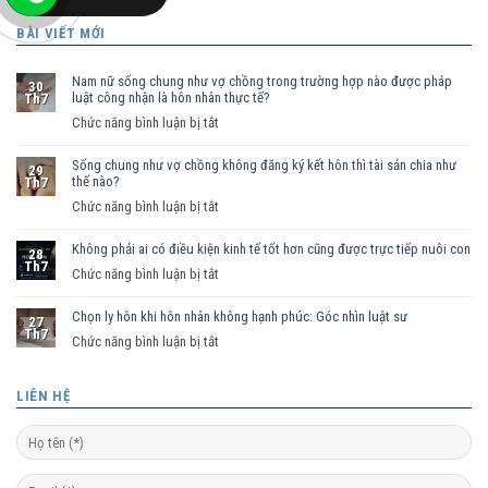
BÀI VIẾT MỚI
Nam nữ sống chung như vợ chồng trong trường hợp nào được pháp
30
luật công nhận là hôn nhân thực tế?
Th7
ở
Chức năng bình luận bị tắt
Nam
Sống chung như vợ chồng không đăng ký kết hôn thì tài sản chia như
nữ
29
thế nào?
Th7
sống
ở
Chức năng bình luận bị tắt
chung
Sống
như
Không phải ai có điều kiện kinh tế tốt hơn cũng được trực tiếp nuôi con
chung
vợ
28
Th7
như
ở
Chức năng bình luận bị tắt
chồng
vợ
Không
trong
chồng
Chọn ly hôn khi hôn nhân không hạnh phúc: Góc nhìn luật sư
phải
trường
27
Th7
không
ai
hợp
ở
Chức năng bình luận bị tắt
đăng
có
nào
Chọn
ký
điều
được
ly
LIÊN HỆ
kết
kiện
pháp
hôn
hôn
kinh
luật
khi
thì
tế
công
hôn
tài
tốt
nhận
nhân