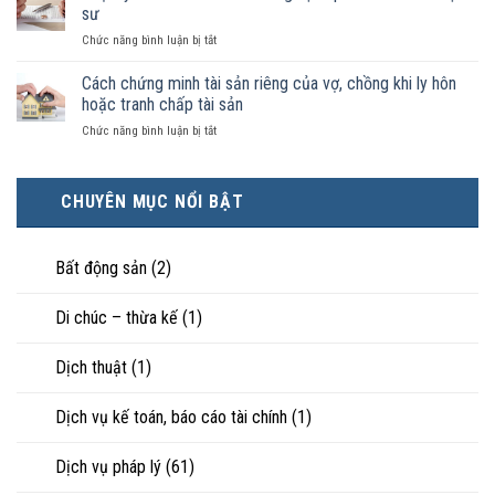
ai
ký
sư
pháp
có
kết
luật
ở
Chức năng bình luận bị tắt
điều
hôn
công
Chọn
kiện
thì
nhận
ly
Cách chứng minh tài sản riêng của vợ, chồng khi ly hôn
kinh
tài
là
hôn
tế
hoặc tranh chấp tài sản
sản
hôn
khi
tốt
chia
nhân
ở
Chức năng bình luận bị tắt
hôn
hơn
như
thực
Cách
nhân
cũng
thế
tế?
chứng
không
được
nào?
minh
hạnh
trực
CHUYÊN MỤC NỔI BẬT
tài
phúc:
tiếp
sản
Góc
nuôi
riêng
nhìn
con
của
Bất động sản
(2)
luật
vợ,
sư
chồng
Di chúc – thừa kế
(1)
khi
ly
hôn
Dịch thuật
(1)
hoặc
tranh
chấp
Dịch vụ kế toán, báo cáo tài chính
(1)
tài
sản
Dịch vụ pháp lý
(61)