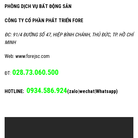
PHÒNG DỊCH VỤ BẤT ĐỘNG SẢN
CÔNG TY CỔ PHẦN PHÁT TRIỂN FORE
ĐC: 91/4 ĐƯỜNG SỐ 47, HIỆP BÌNH CHÁNH, THỦ ĐỨC, TP. HỒ CHÍ
MINH
Web: www.forejsc.com
028.73.060.500
ĐT:
0934.586.924
HOTLINE:
(zalo|wechat|Whatsapp)