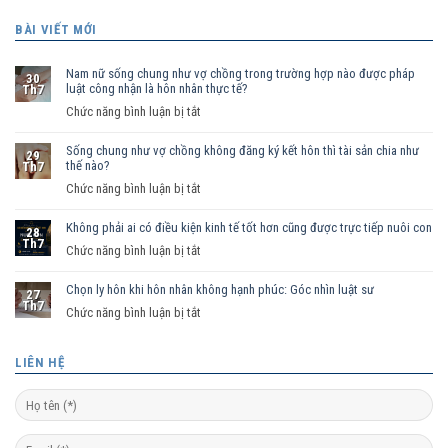
BÀI VIẾT MỚI
Nam nữ sống chung như vợ chồng trong trường hợp nào được pháp
30
luật công nhận là hôn nhân thực tế?
Th7
ở
Chức năng bình luận bị tắt
Nam
Sống chung như vợ chồng không đăng ký kết hôn thì tài sản chia như
nữ
29
thế nào?
Th7
sống
ở
Chức năng bình luận bị tắt
chung
Sống
như
Không phải ai có điều kiện kinh tế tốt hơn cũng được trực tiếp nuôi con
chung
vợ
28
Th7
như
ở
Chức năng bình luận bị tắt
chồng
vợ
Không
trong
chồng
Chọn ly hôn khi hôn nhân không hạnh phúc: Góc nhìn luật sư
phải
trường
27
Th7
không
ai
hợp
ở
Chức năng bình luận bị tắt
đăng
có
nào
Chọn
ký
điều
được
ly
LIÊN HỆ
kết
kiện
pháp
hôn
hôn
kinh
luật
khi
thì
tế
công
hôn
tài
tốt
nhận
nhân
sản