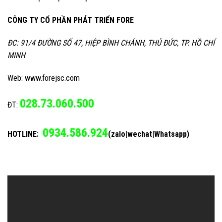
CÔNG TY CỔ PHẦN PHÁT TRIỂN FORE
ĐC: 91/4 ĐƯỜNG SỐ 47, HIỆP BÌNH CHÁNH, THỦ ĐỨC, TP. HỒ CHÍ
MINH
Web: www.forejsc.com
028.73.060.500
ĐT:
0934.586.924
HOTLINE:
(zalo|wechat|Whatsapp)