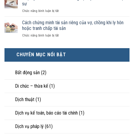
ai
ký
sư
pháp
có
kết
luật
ở
Chức năng bình luận bị tắt
điều
hôn
công
Chọn
kiện
thì
nhận
ly
Cách chứng minh tài sản riêng của vợ, chồng khi ly hôn
kinh
tài
là
hôn
tế
hoặc tranh chấp tài sản
sản
hôn
khi
tốt
chia
nhân
ở
Chức năng bình luận bị tắt
hôn
hơn
như
thực
Cách
nhân
cũng
thế
tế?
chứng
không
được
nào?
minh
hạnh
trực
CHUYÊN MỤC NỔI BẬT
tài
phúc:
tiếp
sản
Góc
nuôi
riêng
nhìn
con
của
Bất động sản
(2)
luật
vợ,
sư
chồng
Di chúc – thừa kế
(1)
khi
ly
hôn
Dịch thuật
(1)
hoặc
tranh
chấp
Dịch vụ kế toán, báo cáo tài chính
(1)
tài
sản
Dịch vụ pháp lý
(61)