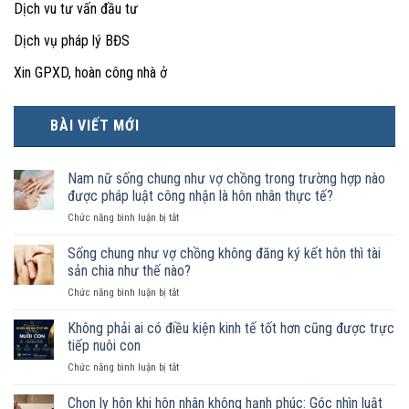
Dịch vu tư vấn đầu tư
Dịch vụ pháp lý BĐS
Xin GPXD, hoàn công nhà ở
BÀI VIẾT MỚI
Nam nữ sống chung như vợ chồng trong trường hợp nào
được pháp luật công nhận là hôn nhân thực tế?
ở
Chức năng bình luận bị tắt
Nam
nữ
Sống chung như vợ chồng không đăng ký kết hôn thì tài
sống
sản chia như thế nào?
chung
ở
Chức năng bình luận bị tắt
như
Sống
vợ
chung
Không phải ai có điều kiện kinh tế tốt hơn cũng được trực
chồng
như
trong
tiếp nuôi con
vợ
trường
ở
Chức năng bình luận bị tắt
chồng
hợp
Không
không
nào
phải
Chọn ly hôn khi hôn nhân không hạnh phúc: Góc nhìn luật
đăng
được