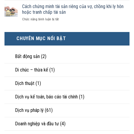
kiện
thì
nhận
ly
Cách chứng minh tài sản riêng của vợ, chồng khi ly hôn
kinh
tài
là
hôn
tế
hoặc tranh chấp tài sản
sản
hôn
khi
tốt
chia
nhân
ở
Chức năng bình luận bị tắt
hôn
hơn
như
thực
Cách
nhân
cũng
thế
tế?
chứng
không
được
nào?
minh
hạnh
trực
CHUYÊN MỤC NỔI BẬT
tài
phúc:
tiếp
sản
Góc
nuôi
riêng
nhìn
con
của
Bất động sản
(2)
luật
vợ,
sư
chồng
Di chúc – thừa kế
(1)
khi
ly
hôn
Dịch thuật
(1)
hoặc
tranh
chấp
Dịch vụ kế toán, báo cáo tài chính
(1)
tài
sản
Dịch vụ pháp lý
(61)
Doanh nghiệp và đầu tư
(4)