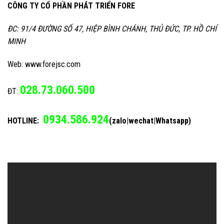
CÔNG TY CỔ PHẦN PHÁT TRIỂN FORE
ĐC: 91/4 ĐƯỜNG SỐ 47, HIỆP BÌNH CHÁNH, THỦ ĐỨC, TP. HỒ CHÍ
MINH
Web: www.forejsc.com
028.73.060.500
ĐT:
0934.586.924
HOTLINE:
(zalo|wechat|Whatsapp)