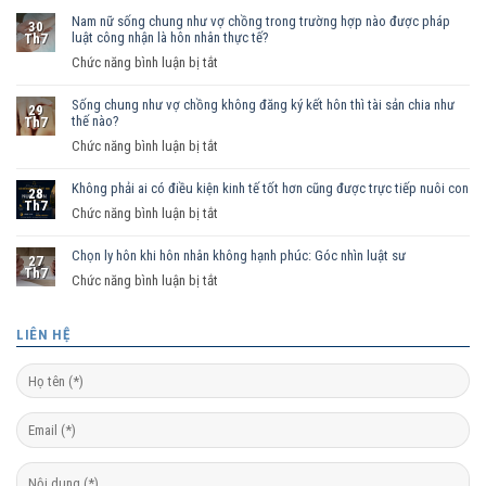
Nam nữ sống chung như vợ chồng trong trường hợp nào được pháp
30
luật công nhận là hôn nhân thực tế?
Th7
ở
Chức năng bình luận bị tắt
Nam
Sống chung như vợ chồng không đăng ký kết hôn thì tài sản chia như
nữ
29
thế nào?
Th7
sống
ở
Chức năng bình luận bị tắt
chung
Sống
như
Không phải ai có điều kiện kinh tế tốt hơn cũng được trực tiếp nuôi con
chung
vợ
28
Th7
như
ở
Chức năng bình luận bị tắt
chồng
vợ
Không
trong
chồng
Chọn ly hôn khi hôn nhân không hạnh phúc: Góc nhìn luật sư
phải
trường
27
Th7
không
ai
hợp
ở
Chức năng bình luận bị tắt
đăng
có
nào
Chọn
ký
điều
được
ly
LIÊN HỆ
kết
kiện
pháp
hôn
hôn
kinh
luật
khi
thì
tế
công
hôn
tài
tốt
nhận
nhân
sản
hơn
là
không
chia
cũng
hôn
hạnh
như
được
nhân
phúc: