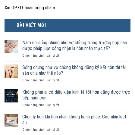
Xin GPXD, hoàn công nhà ở
BÀI VIẾT MỚI
Nam nữ sống chung như vợ chồng trong trường hợp nào
được pháp luật công nhận là hôn nhân thực tế?
ở
Chức năng bình luận bị tắt
Nam
nữ
Sống chung như vợ chồng không đăng ký kết hôn thì tài
sống
sản chia như thế nào?
chung
ở
Chức năng bình luận bị tắt
như
Sống
vợ
chung
Không phải ai có điều kiện kinh tế tốt hơn cũng được trực
chồng
như
trong
tiếp nuôi con
vợ
trường
ở
Chức năng bình luận bị tắt
chồng
hợp
Không
không
nào
phải
Chọn ly hôn khi hôn nhân không hạnh phúc: Góc nhìn luật
đăng
được
ai
ký
sư
pháp
có
kết
luật
ở
Chức năng bình luận bị tắt
điều
hôn
công
Chọn